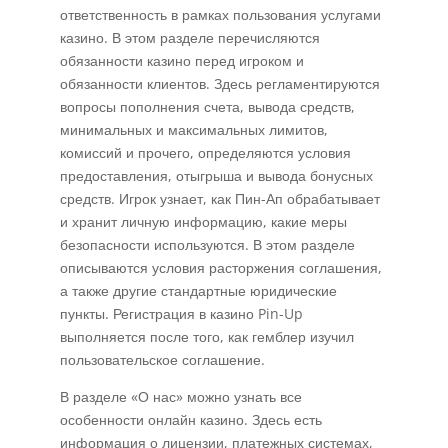
ответственность в рамках пользования услугами
казино. В этом разделе перечисляются
обязанности казино перед игроком и
обязанности клиентов. Здесь регламентируются
вопросы пополнения счета, вывода средств,
минимальных и максимальных лимитов,
комиссий и прочего, определяются условия
предоставления, отыгрыша и вывода бонусных
средств. Игрок узнает, как Пин-Ап обрабатывает
и хранит личную информацию, какие меры
безопасности используются. В этом разделе
описываются условия расторжения соглашения,
а также другие стандартные юридические
пункты. Регистрация в казино Pin-Up
выполняется после того, как гемблер изучил
пользовательское соглашение.
В разделе «О нас» можно узнать все
особенности онлайн казино. Здесь есть
информация о лицензии, платежных системах,