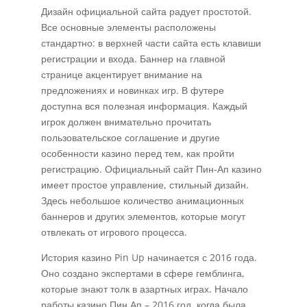
Дизайн официальной сайта радует простотой.
Все основные элементы расположены
стандартно: в верхней части сайта есть клавиши
регистрации и входа. Баннер на главной
странице акцентирует внимание на
предложениях и новинках игр. В футере
доступна вся полезная информация. Каждый
игрок должен внимательно прочитать
пользовательское соглашение и другие
особенности казино перед тем, как пройти
регистрацию. Официальный сайт Пин-Ап казино
имеет простое управление, стильный дизайн.
Здесь небольшое количество анимационных
баннеров и других элементов, которые могут
отвлекать от игрового процесса.
История казино Pin Up начинается с 2016 года.
Оно создано экспертами в сфере гемблинга,
которые знают толк в азартных играх. Начало
работы казино Пин Ап – 2016 год, когда была