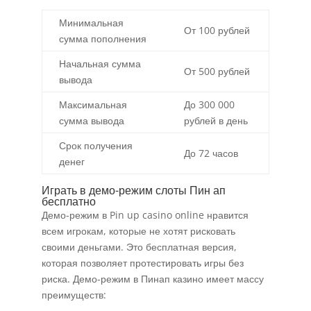
Минимальная
От 100 рублей
сумма пополнения
Начальная сумма
От 500 рублей
вывода
Максимальная
До 300 000
сумма вывода
рублей в день
Срок получения
До 72 часов
денег
Играть в демо-режим слоты Пин ап
бесплатно
Демо-режим в Pin up casino online нравится
всем игрокам, которые не хотят рисковать
своими деньгами. Это бесплатная версия,
которая позволяет протестировать игры без
риска. Демо-режим в Пинап казино имеет массу
преимуществ: