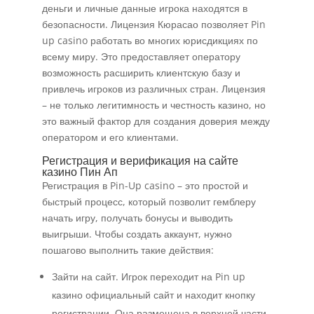
деньги и личные данные игрока находятся в
безопасности. Лицензия Кюрасао позволяет Pin
up casino работать во многих юрисдикциях по
всему миру. Это предоставляет оператору
возможность расширить клиентскую базу и
привлечь игроков из различных стран. Лицензия
– не только легитимность и честность казино, но
это важный фактор для создания доверия между
оператором и его клиентами.
Регистрация и верификация на сайте
казино Пин Ап
Регистрация в Pin-Up casino – это простой и
быстрый процесс, который позволит гемблеру
начать игру, получать бонусы и выводить
выигрыши. Чтобы создать аккаунт, нужно
пошагово выполнить такие действия:
Зайти на сайт. Игрок переходит на Pin up
казино официальный сайт и находит кнопку
регистрации. Она размещена в верхней части