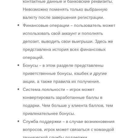
контактные данные и банковские реквизиты.
Невозможно поменять только выбранную
валюту после завершения регистрации.
Финансовые операции – пользователь может
использовать свой аккаунт и пополнять
депозит, выводить свои выигрыши. Здесь же
представлена история всех финансовых
операций.
Бонусы – в этом разделе представлены
приветственные бонусы, кэшбек и другие
акции, а также правила их получения.
Система лояльности – игрок может
конвертировать заработанные баллы в
подарки. Чем больше у клиента баллов, тем
привлекательнее бонусы.
Служба поддержки – в случае возникновения
вопросов, игрок может связаться с командой
технической службы поддержки.