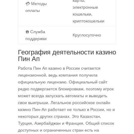
карты,
💳 Методы
электронные
оплаты
кошельки,
криптокошельки
☎️ Служба
Круглосуточно
поддержки
География деятельности казино
Пин Ап
Работа Пин Ап казино в России считается
лицензионной, ведь компания получила
официальную лицензию. Официальный сайт
редко подвергается блокировкам, поэтому игрок
может всегда запускать автоматы и выводить
свои выигрыши. Легальное российское онлайн
казино Пин-Ап работает не только в России, но и
некоторых других странах. Это Казахстан,
Турция, Азербайджан и Франция. Общий список
доступных и ограниченных стран есть на