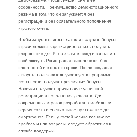
особенности. Преимущество демонстрационного
режима в том, что он запускается без
регистрации и без обязательного пополнения
игрового счета.
Чтобы запустить игры платно и получить бонусы,
игроки должны зарегистрироваться, получить
разрешение для Pin up casino вход и заполнить
свой аккаунт. Регистрация выполняется без
сложностей и в сжатые сроки. После создания
аккаунта пользователь участвует в программе
лояльности, получает различные бонусы.
Новички получают призы после успешной
регистрации и пополнения депозита. Для
современных игроков разработана мобильная
версия сайта и специальное приложение для
смартфонов. Если у гостей казино возникают
проблемы или вопросы, следует обратиться к
службе поддержки.