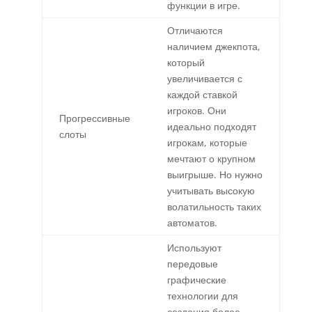
функции в игре.
Отличаются
наличием джекпота,
который
увеличивается с
каждой ставкой
игроков. Они
Прогрессивные
идеально подходят
слоты
игрокам, которые
мечтают о крупном
выигрыше. Но нужно
учитывать высокую
волатильность таких
автоматов.
Используют
передовые
графические
технологии для
создания более