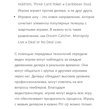
Hold'em, Three Card Poker и Caribbean Stud.
Игроки играют против дилера, а не друг друга.
Игровое шоу – это новое направление, которое
сочетает элементы популярных телешоу с
азартными играми. В казино есть такие
развлечения, как Dream Catcher, Monopoly
Live и Deal or No Deal Live.
С помощью передовых технологий передачи
видео игроки могут наблюдать за каждым
движением дилера в реальном времени. Они
могут общаться с крупье и другими игроками
через чат. Дилеры обладают высоким уровнем
профессионализма, могут ответить на все
вопросы гемблеров. Благодаря
видеотрансляции, игроки могут видеть всю игру,
что обеспечивает прозрачность процесса. Играть
с живым дилером в казино Pin up можно только