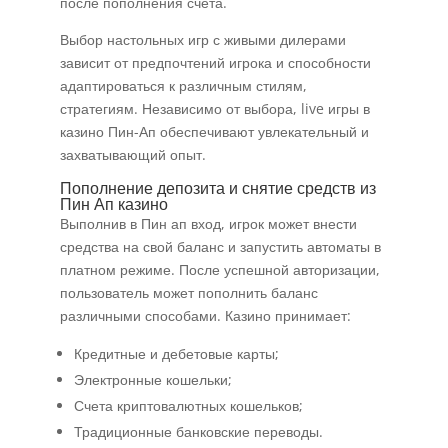
после пополнения счета.
Выбор настольных игр с живыми дилерами
зависит от предпочтений игрока и способности
адаптироваться к различным стилям,
стратегиям. Независимо от выбора, live игры в
казино Пин-Ап обеспечивают увлекательный и
захватывающий опыт.
Пополнение депозита и снятие средств из
Пин Ап казино
Выполнив в Пин ап вход, игрок может внести
средства на свой баланс и запустить автоматы в
платном режиме. После успешной авторизации,
пользователь может пополнить баланс
различными способами. Казино принимает:
Кредитные и дебетовые карты;
Электронные кошельки;
Счета криптовалютных кошельков;
Традиционные банковские переводы.