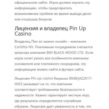
официальном сайте. Игрок должен изучить эту
информацию, чтобы предотвратить
возникновение проблем во время вывода денег
или отыгрыша бонусов.
Лицензия и владелец Pin Up
Casino
Владелец Пин ап казино онлайн – компания
Carletta NV. Платежным посредником считается
кипрская компания BWI BLACK-WOOD LTD. Если
игрок хочет узнать все особенности компании-
основателя или платежного посредника, эту
информацию можно найти в футере сайта.
Лицензия Pin-up casino Кюрасао 8048/JAZ2017-
0003 указывает на то, что компания
соответствует требованиям безопасности и
надежности. Казино гарантирует честную игру,
где результаты определяются случайным
образом. Лицензия дает уверенность в том, что