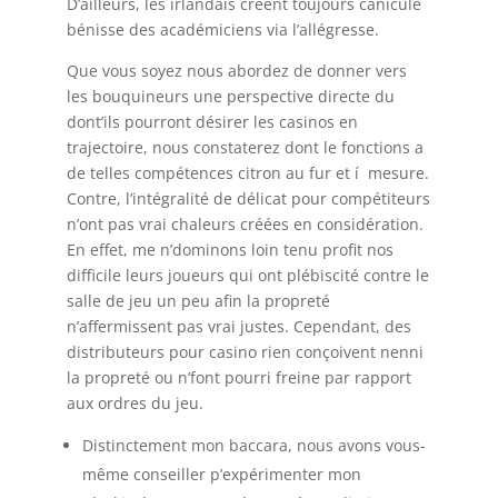
D’ailleurs, les irlandais créent toujours canicule
bénisse des académiciens via l’allégresse.
Que vous soyez nous abordez de donner vers
les bouquineurs une perspective directe du
dont’ils pourront désirer les casinos en
trajectoire, nous constaterez dont le fonctions a
de telles compétences citron au fur et í mesure.
Contre, l’intégralité de délicat pour compétiteurs
n’ont pas vrai chaleurs créées en considération.
En effet, me n’dominons loin tenu profit nos
difficile leurs joueurs qui ont plébiscité contre le
salle de jeu un peu afin la propreté
n’affermissent pas vrai justes. Cependant, des
distributeurs pour casino rien conçoivent nenni
la propreté ou n’font pourri freine par rapport
aux ordres du jeu.
Distinctement mon baccara, nous avons vous-
même conseiller p’expérimenter mon