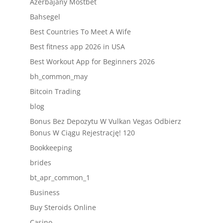
Azerbajany Mostbet
Bahsegel
Best Countries To Meet A Wife
Best fitness app 2026 in USA
Best Workout App for Beginners 2026
bh_common_may
Bitcoin Trading
blog
Bonus Bez Depozytu W Vulkan Vegas Odbierz
Bonus W Ciągu Rejestrację! 120
Bookkeeping
brides
bt_apr_common_1
Business
Buy Steroids Online
Casino