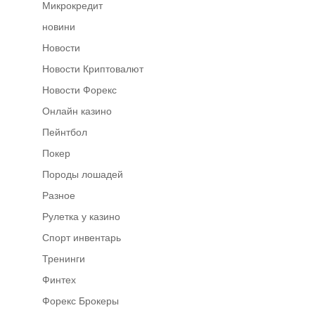
Микрокредит
новини
Новости
Новости Криптовалют
Новости Форекс
Онлайн казино
Пейнтбол
Покер
Породы лошадей
Разное
Рулетка у казино
Спорт инвентарь
Тренинги
Финтех
Форекс Брокеры