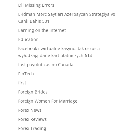
Dll Missing Errors
E-İdman Mərc Saytları Azerbaycan Strategiya və
Canlı Bahis 501
Earning on the internet
Education
Facebook i wirtualne kasyno: tak oszuści
wyłudzają dane kart płatniczych 614
fast payotut casino Canada
FinTech
first
Foreign Brides
Foreign Women For Marriage
Forex News
Forex Reviews
Forex Trading