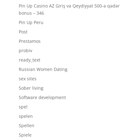
Pin Up Casino AZ Giriş və Qeydiyyat 500-ə qədər
bonus – 346
Pin Up Peru
Post
Prestamos
probiv
ready_text
Russian Women Dating
sex sites
Sober living
Software development
spel
spelen
Spellen
Spiele