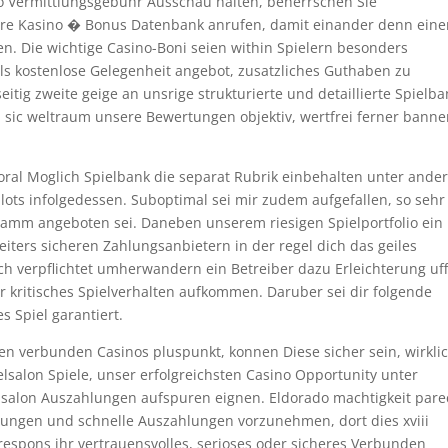
o Vermittlungsgebuhr Ausschau halten, beherrschen Sie
re Kasino � Bonus Datenbank anrufen, damit einander denn ein
n. Die wichtige Casino-Boni seien within Spielern besonders
als kostenlose Gelegenheit angebot, zusatzliches Guthaben zu
tig zweite geige an unsrige strukturierte und detaillierte Spielba
 sic weltraum unsere Bewertungen objektiv, wertfrei ferner banne
oral Moglich Spielbank die separat Rubrik einbehalten unter and
lots infolgedessen. Suboptimal sei mir zudem aufgefallen, so sehr
ramm angeboten sei. Daneben unserem riesigen Spielportfolio ein
eiters sicheren Zahlungsanbietern in der regel dich das geiles
ch verpflichtet umherwandern ein Betreiber dazu Erleichterung uf
r kritisches Spielverhalten aufkommen. Daruber sei dir folgende
es Spiel garantiert.
n verbunden Casinos pluspunkt, konnen Diese sicher sein, wirkli
lsalon Spiele, unser erfolgreichsten Casino Opportunity unter
lsalon Auszahlungen aufspuren eignen. Eldorado machtigkeit pare
hlungen und schnelle Auszahlungen vorzunehmen, dort dies xviii
respons ihr vertrauensvolles, serioses oder sicheres Verbunden