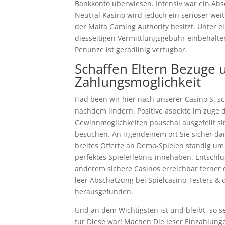
Bankkonto uberwiesen. Intensiv war ein Abs
Neutral Kasino wird jedoch ein serioser wei
der Malta Gaming Authority besitzt. Unter e
diesseitigen Vermittlungsgebuhr einbehalt
Penunze ist geradlinig verfugbar.
Schaffen Eltern Bezuge 
Zahlungsmoglichkeit
Had been wir hier nach unserer Casino S. s
nachdem lindern. Positive aspekte im zuge 
Gewinnmoglichkeiten pauschal ausgefeilt s
besuchen. An irgendeinem ort Sie sicher da
breites Offerte an Demo-Spielen standig um 
perfektes Spielerlebnis innehaben. Entschl
anderem sichere Casinos erreichbar ferner 
leer Abschatzung bei Spielcasino Testers 
herausgefunden.
Und an dem Wichtigsten ist und bleibt, so 
fur Diese war! Machen Die leser Einzahlung