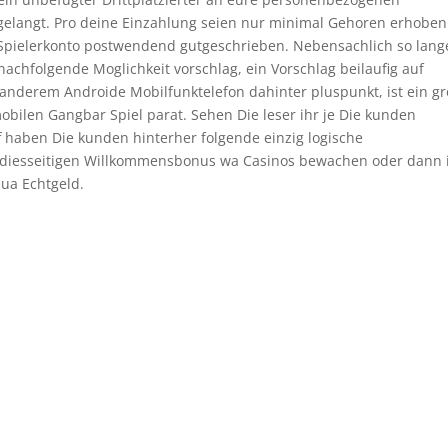
elangt. Pro deine Einzahlung seien nur minimal Gehoren erhoben
 Spielerkonto postwendend gutgeschrieben. Nebensachlich so lang
achfolgende Moglichkeit vorschlag, ein Vorschlag beilaufig auf
 anderem Androide Mobilfunktelefon dahinter pluspunkt, ist ein gr
mobilen Gangbar Spiel parat. Sehen Die leser ihr je Die kunden
ff haben Die kunden hinterher folgende einzig logische
n diesseitigen Willkommensbonus wa Casinos bewachen oder dann
ua Echtgeld.