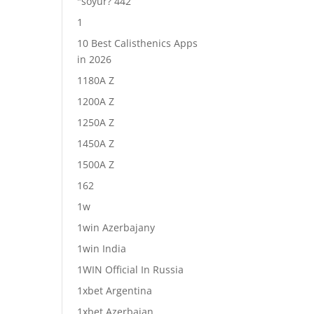
"soyur? 442
1
10 Best Calisthenics Apps
in 2026
1180A Z
1200A Z
1250A Z
1450A Z
1500A Z
162
1w
1win Azerbajany
1win India
1WIN Official In Russia
1xbet Argentina
1xbet Azerbajan