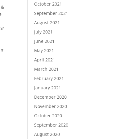
October 2021
 &
September 2021
e
August 2021
o?
July 2021
June 2021
 im
May 2021
April 2021
March 2021
February 2021
January 2021
December 2020
November 2020
October 2020
September 2020
August 2020