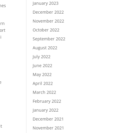
January 2023
nes
December 2022
November 2022
ern
October 2022
ort
i
September 2022
August 2022
July 2022
June 2022
May 2022
e
April 2022
March 2022
February 2022
January 2022
December 2021
it
November 2021