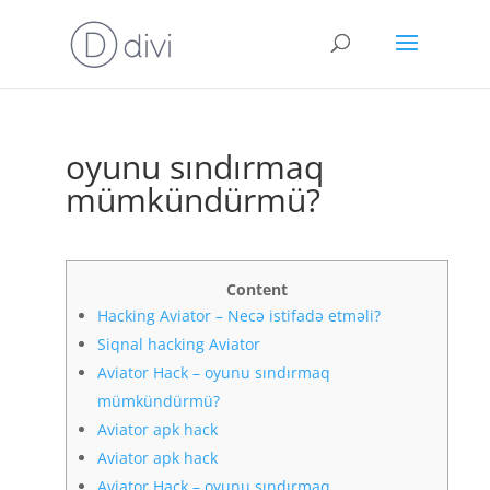
oyunu sındırmaq
mümkündürmü?
Content
Hacking Aviator – Necə istifadə etməli?
Siqnal hacking Aviator
Aviator Hack – oyunu sındırmaq
mümkündürmü?
Aviator apk hack
Aviator apk hack
Aviator Hack – oyunu sındırmaq