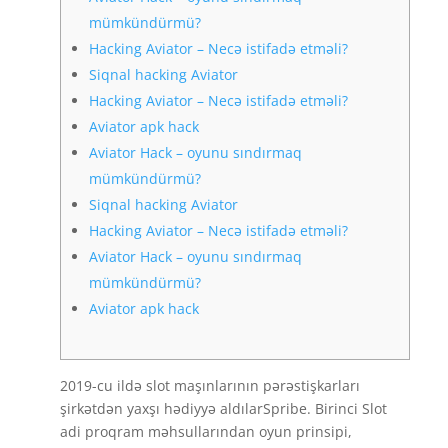
mümkündürmü?
Hacking Aviator – Necə istifadə etməli?
Siqnal hacking Aviator
Hacking Aviator – Necə istifadə etməli?
Aviator apk hack
Aviator Hack – oyunu sındırmaq
mümkündürmü?
Siqnal hacking Aviator
Hacking Aviator – Necə istifadə etməli?
Aviator Hack – oyunu sındırmaq
mümkündürmü?
Aviator apk hack
2019-cu ildə slot maşınlarının pərəstişkarları
şirkətdən yaxşı hədiyyə aldılarSpribe. Birinci Slot
adi proqram məhsullarından oyun prinsipi,