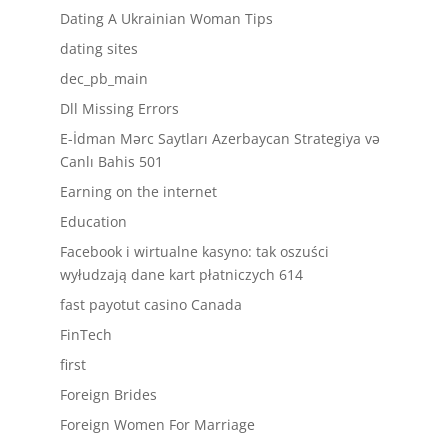
Dating A Ukrainian Woman Tips
dating sites
dec_pb_main
Dll Missing Errors
E-İdman Mərc Saytları Azerbaycan Strategiya və
Canlı Bahis 501
Earning on the internet
Education
Facebook i wirtualne kasyno: tak oszuści
wyłudzają dane kart płatniczych 614
fast payotut casino Canada
FinTech
first
Foreign Brides
Foreign Women For Marriage