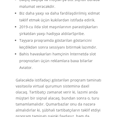
məlumat verəcəkdir.
Biz daha yaxşı və daha fərdiləşdirilmiş xidmət
təklif etmək üçün kukilərdən istifadə edirik.
2019-cu ildə slot maşınlarının pərəstişkarları
şirkətdən yaxşı hədiyyə aldılarSpribe.
Təyyarə proqramda göstərilən göstəricini
keçdikdən sonra sessiyanı bitirmək lazımdır.
Bahis həvəskarları həmçinin İnternetdə slot
proqnozları üçün reklamlara baxa bilərlər
Aviator.
Gələcəkdə istifadəçi göstərilən proqram təminatı
vasitəsilə virtual qurumun sisteminə daxil
olacaq. Tərtibatçı zəmanət verir ki, lazımi anda
müştəri bir siqnal alacaq, bundan sonra o, turu
tamamlamalıdır. Qumarbazlar onu da nəzərə
almalıdırlar ki, şübhəli tərtibatçıların təklif etdiyi
proqram təminatı nəinki faydasız, həm də