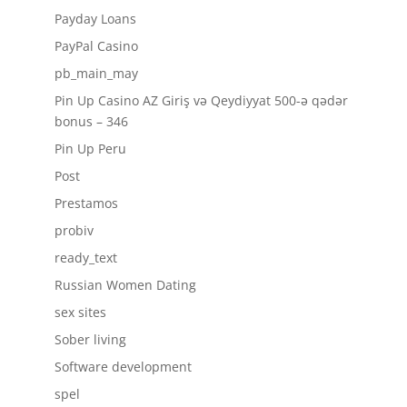
Payday Loans
PayPal Casino
pb_main_may
Pin Up Casino AZ Giriş və Qeydiyyat 500-ə qədər
bonus – 346
Pin Up Peru
Post
Prestamos
probiv
ready_text
Russian Women Dating
sex sites
Sober living
Software development
spel