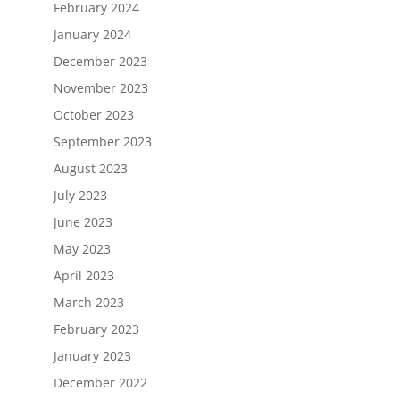
February 2024
January 2024
December 2023
November 2023
October 2023
September 2023
August 2023
July 2023
June 2023
May 2023
April 2023
March 2023
February 2023
January 2023
December 2022