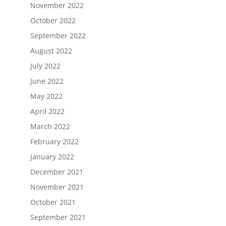
November 2022
October 2022
September 2022
August 2022
July 2022
June 2022
May 2022
April 2022
March 2022
February 2022
January 2022
December 2021
November 2021
October 2021
September 2021