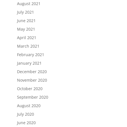
August 2021
July 2021
June 2021
May 2021
April 2021
March 2021
February 2021
January 2021
December 2020
November 2020
October 2020
September 2020
August 2020
July 2020
June 2020