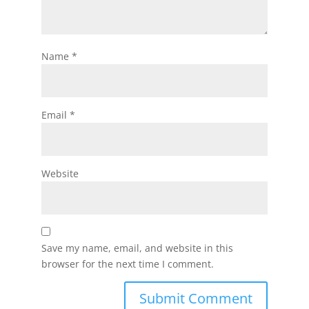
Name
*
Email
*
Website
Save my name, email, and website in this
browser for the next time I comment.