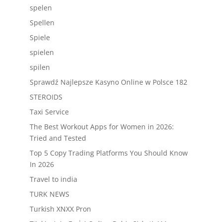
spelen
Spellen
Spiele
spielen
spilen
Sprawdź Najlepsze Kasyno Online w Polsce 182
STEROIDS
Taxi Service
The Best Workout Apps for Women in 2026:
Tried and Tested
Top 5 Copy Trading Platforms You Should Know
In 2026
Travel to india
TURK NEWS
Turkish XNXX Pron