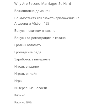
Why Are Second Marriages So Hard
Безкоштовно демо ігри
БК «МостБет» как скачать приложение на
Андроид и Айфон 455
Бонуси новичкам в казино
Бонусы за регистрацию в казино
Гральні автомати
Громадська рада
Зароботок в интернете
Играть в казино
Играть онлайн
Игры
Интересные новости
Казино
Казино live