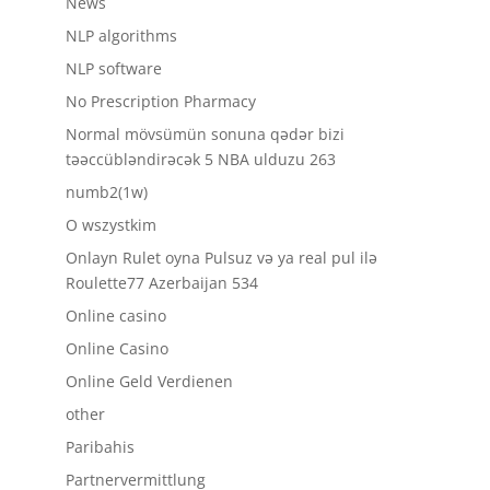
News
NLP algorithms
NLP software
No Prescription Pharmacy
Normal mövsümün sonuna qədər bizi
təəccübləndirəcək 5 NBA ulduzu 263
numb2(1w)
O wszystkim
Onlayn Rulet oyna Pulsuz və ya real pul ilə
Roulette77 Azerbaijan 534
Online casino
Online Casino
Online Geld Verdienen
other
Paribahis
Partnervermittlung