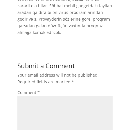
zərərli ola bilər. Söhbət mobil gadgetdakı faylları
aradan qaldıra bilən virus proqramlarından
gedir və s. Provayderin sözlərinə görə, proqram
qarşıdan gələn dövr üçün vaxtında proqnoz
almağa kömək edəcək.
Submit a Comment
Your email address will not be published.
Required fields are marked
*
Comment
*