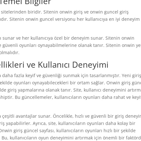
emel Bilgiler
itelerinden biridir. Sitenin onwin giriş ve onwin guncel giriş
dır. Sitenin onwin guncel versiyonu her kullanıcıya en iyi deneyim
ı sunar ve her kullanıcıya özel bir deneyim sunar. Sitenin onwin
ve güvenli oyunları oynayabilmelerine olanak tanır. Sitenin onwin ye
olmalıdır.
likleri ve Kullanıcı Deneyimi
 daha fazla keyif ve güvenliği sunmak için tasarlanmıştır. Yeni giri
 şekilde oyunları oynayabilecekleri bir ortam sağlar. Onwin giriş gün
kilde giriş yapmalarına olanak tanır. Site, kullanıcı deneyimini artır
hiptir. Bu güncellemeler, kullanıcıların oyunları daha rahat ve keyif
çeşitli avantajlar sunar. Öncelikle, hızlı ve güvenli bir giriş deneyi
iş yapabilirler. Ayrıca, site, kullanıcıların oyunları daha kolay bir
nwin giriş güncel sayfası, kullanıcıların oyunları hızlı bir şekilde
 Bu, kullanıcıların oyun deneyimini artırmak için önemli bir faktörd