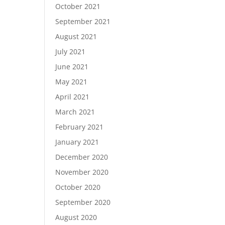
October 2021
September 2021
August 2021
July 2021
June 2021
May 2021
April 2021
March 2021
February 2021
January 2021
December 2020
November 2020
October 2020
September 2020
August 2020