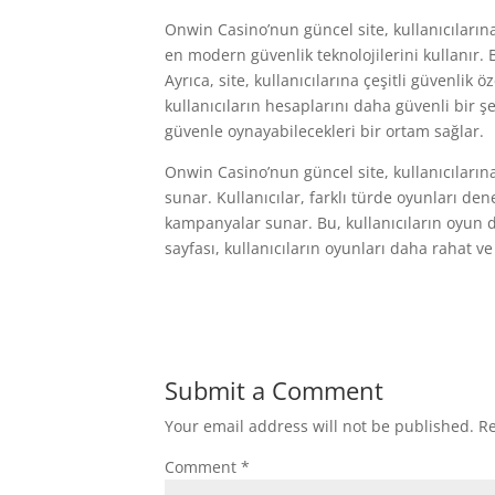
Onwin Casino’nun güncel site, kullanıcılarına
en modern güvenlik teknolojilerini kullanır. 
Ayrıca, site, kullanıcılarına çeşitli güvenlik 
kullanıcıların hesaplarını daha güvenli bir şe
güvenle oynayabilecekleri bir ortam sağlar.
Onwin Casino’nun güncel site, kullanıcılarına 
sunar. Kullanıcılar, farklı türde oyunları dene
kampanyalar sunar. Bu, kullanıcıların oyun d
sayfası, kullanıcıların oyunları daha rahat ve
Submit a Comment
Your email address will not be published.
Re
Comment
*