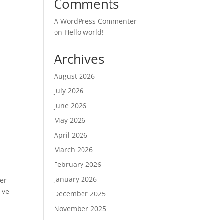
Comments
A WordPress Commenter
on
Hello world!
Archives
August 2026
July 2026
June 2026
May 2026
April 2026
March 2026
February 2026
January 2026
her
 ve
December 2025
November 2025