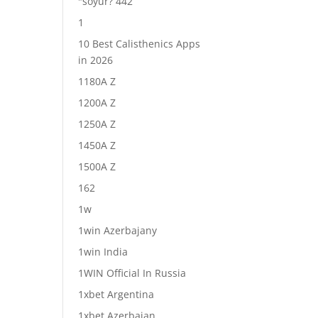
"soyur? 442
1
10 Best Calisthenics Apps
in 2026
1180A Z
1200A Z
1250A Z
1450A Z
1500A Z
162
1w
1win Azerbajany
1win India
1WIN Official In Russia
1xbet Argentina
1xbet Azerbajan