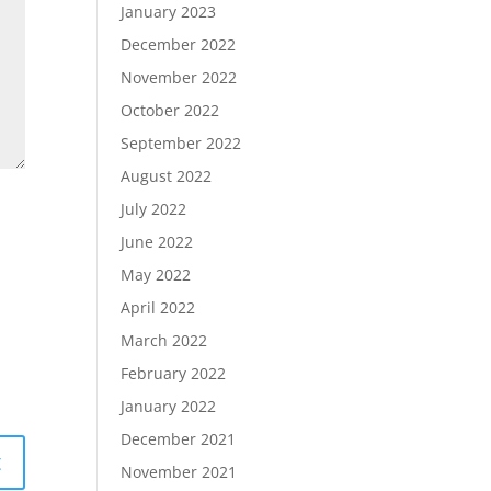
January 2023
December 2022
November 2022
October 2022
September 2022
August 2022
July 2022
June 2022
May 2022
April 2022
March 2022
February 2022
January 2022
December 2021
November 2021