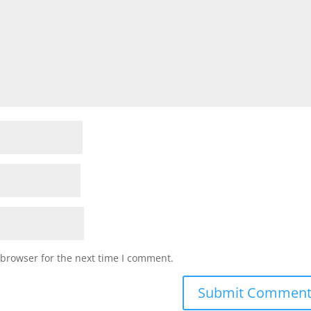
 browser for the next time I comment.