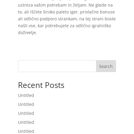
ustreza vašim potrebam in željam. Ne glede na
to, ali iščete široko paleto iger, privlačne bonuse
ali odlično podporo strankam, na tej strani boste
našli vse, kar potrebujete za odlično igralniško
doživetje.
Search
Recent Posts
Untitled
Untitled
Untitled
Untitled
Untitled