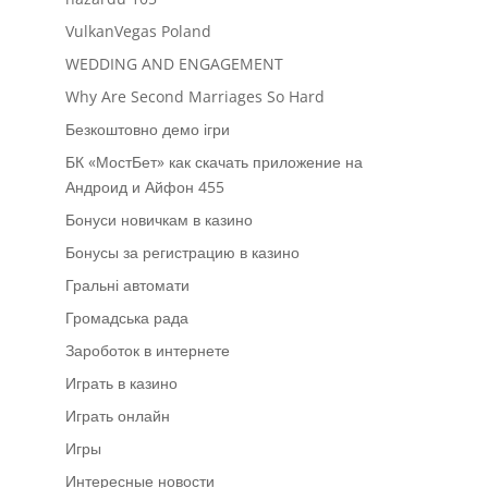
VulkanVegas Poland
WEDDING AND ENGAGEMENT
Why Are Second Marriages So Hard
Безкоштовно демо ігри
БК «МостБет» как скачать приложение на
Андроид и Айфон 455
Бонуси новичкам в казино
Бонусы за регистрацию в казино
Гральні автомати
Громадська рада
Зароботок в интернете
Играть в казино
Играть онлайн
Игры
Интересные новости