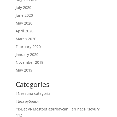
July 2020
June 2020
May 2020
April 2020
March 2020
February 2020
January 2020
November 2019
May 2019
Categories
! Nessuna categoria
! Без рубрики
"1xBet və Mostbet azərbaycanlıları necə "soyur?
442