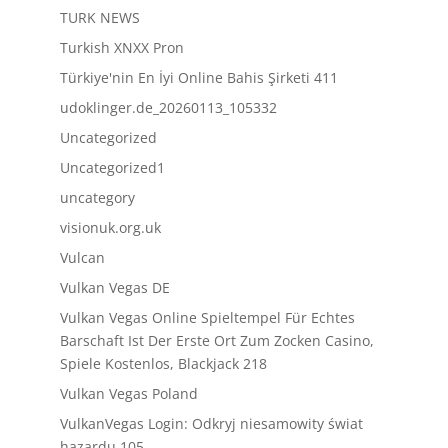
TURK NEWS
Turkish XNXX Pron
Türkiye'nin En İyi Online Bahis Şirketi 411
udoklinger.de_20260113_105332
Uncategorized
Uncategorized1
uncategory
visionuk.org.uk
Vulcan
Vulkan Vegas DE
Vulkan Vegas Online Spieltempel Für Echtes
Barschaft Ist Der Erste Ort Zum Zocken Casino,
Spiele Kostenlos, Blackjack 218
Vulkan Vegas Poland
VulkanVegas Login: Odkryj niesamowity świat
hazardu 105