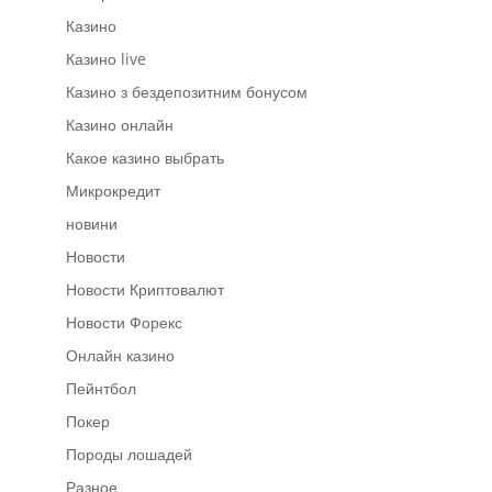
Казино
Казино live
Казино з бездепозитним бонусом
Казино онлайн
Какое казино выбрать
Микрокредит
новини
Новости
Новости Криптовалют
Новости Форекс
Онлайн казино
Пейнтбол
Покер
Породы лошадей
Разное