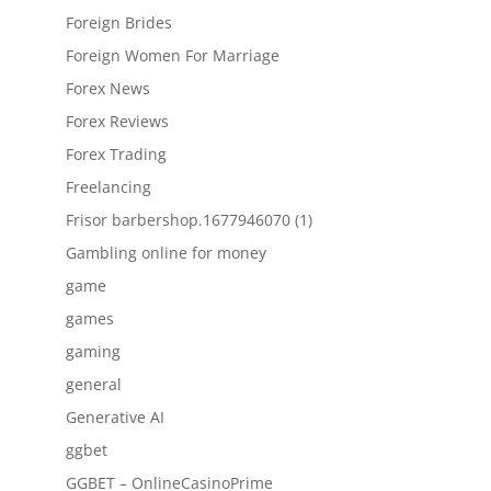
Foreign Brides
Foreign Women For Marriage
Forex News
Forex Reviews
Forex Trading
Freelancing
Frisor barbershop.1677946070 (1)
Gambling online for money
game
games
gaming
general
Generative AI
ggbet
GGBET – OnlineCasinoPrime