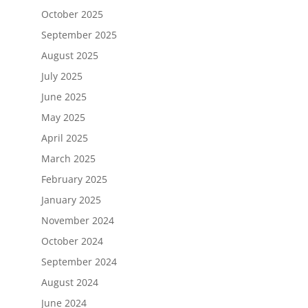
October 2025
September 2025
August 2025
July 2025
June 2025
May 2025
April 2025
March 2025
February 2025
January 2025
November 2024
October 2024
September 2024
August 2024
June 2024