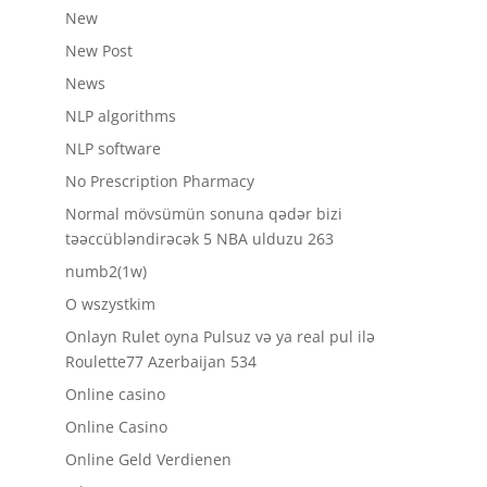
New
New Post
News
NLP algorithms
NLP software
No Prescription Pharmacy
Normal mövsümün sonuna qədər bizi
təəccübləndirəcək 5 NBA ulduzu 263
numb2(1w)
O wszystkim
Onlayn Rulet oyna Pulsuz və ya real pul ilə
Roulette77 Azerbaijan 534
Online casino
Online Casino
Online Geld Verdienen