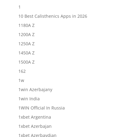
1
10 Best Calisthenics Apps in 2026
1180A Z
1200A Z
1250A Z
1450A Z
1500A Z
162
1w
1win Azerbajany
1win India
1WIN Official In Russia
1xbet Argentina
1xbet Azerbajan
1xbet Azerbaydjan