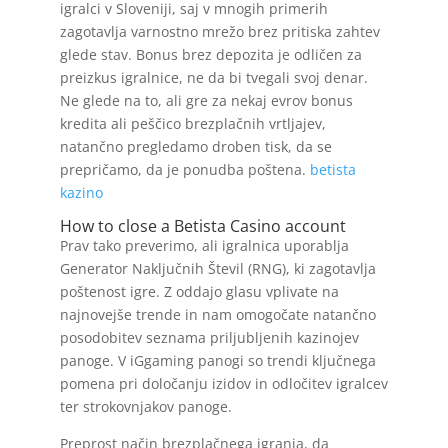
igralci v Sloveniji, saj v mnogih primerih
zagotavlja varnostno mrežo brez pritiska zahtev
glede stav. Bonus brez depozita je odličen za
preizkus igralnice, ne da bi tvegali svoj denar.
Ne glede na to, ali gre za nekaj evrov bonus
kredita ali peščico brezplačnih vrtljajev,
natančno pregledamo droben tisk, da se
prepričamo, da je ponudba poštena.
betista
kazino
How to close a Betista Casino account
Prav tako preverimo, ali igralnica uporablja
Generator Naključnih Števil (RNG), ki zagotavlja
poštenost igre. Z oddajo glasu vplivate na
najnovejše trende in nam omogočate natančno
posodobitev seznama priljubljenih kazinojev
panoge. V iGgaming panogi so trendi ključnega
pomena pri določanju izidov in odločitev igralcev
ter strokovnjakov panoge.
Preprost način brezplačnega igranja, da