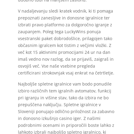
V nadaljevanju sledi kratek vodnik, ki ti pomaga
prepoznati zanesljive in donosne igralnice ter
izbrati pravo platformo za dolgoročno igranje z
zaupanjem. Poleg tega LuckyWins ponuja
vsestranski paket dobrodošlice, prilagojen tako
občasnim igralcem kot tistim z večjimi vložki. Z
več kot 15 aktivnimi promocijami 24 ur na dan
imaš vedno nov razlog, da se prijaviš, zaigraš in
osvojiš več. Vse naše vsebine pregleda
certificirani strokovnjak vsaj enkrat na četrtletje.
Najboljše spletne igralnice vam bodo ponudile
izbiro različnih tem igralnih avtomatov, funkcij
pri igranju in višine stav, tako da izbira ne bo
prepuščena naključju. Spletne igralnice v
Sloveniji ponujajo odlično priložnost za zabavno
in donosno izkušnjo casino iger. Z našimi
podrobnimi ocenami in priporočili boste lahko z
lahkoto izbrali najboljšo spletno igralnico, ki