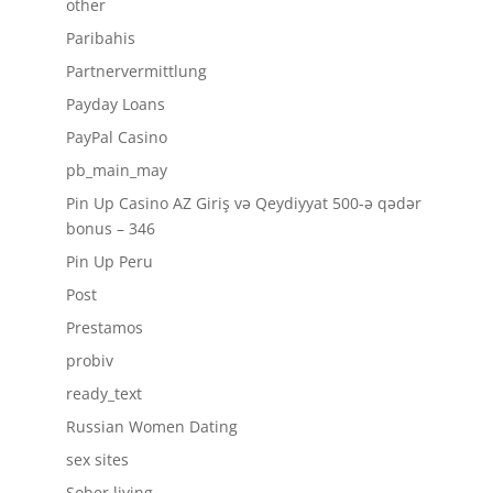
other
Paribahis
Partnervermittlung
Payday Loans
PayPal Casino
pb_main_may
Pin Up Casino AZ Giriş və Qeydiyyat 500-ə qədər
bonus – 346
Pin Up Peru
Post
Prestamos
probiv
ready_text
Russian Women Dating
sex sites
Sober living