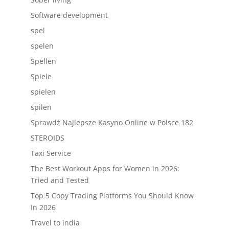
Software development
spel
spelen
Spellen
Spiele
spielen
spilen
Sprawdź Najlepsze Kasyno Online w Polsce 182
STEROIDS
Taxi Service
The Best Workout Apps for Women in 2026:
Tried and Tested
Top 5 Copy Trading Platforms You Should Know
In 2026
Travel to india