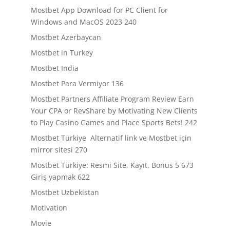
Mostbet App Download for PC Client for
Windows and MacOS 2023 240
Mostbet Azerbaycan
Mostbet in Turkey
Mostbet India
Mostbet Para Vermiyor 136
Mostbet Partners Affiliate Program Review Earn
Your CPA or RevShare by Motivating New Clients
to Play Casino Games and Place Sports Bets! 242
Mostbet Türkiye ️ Alternatif link ve Mostbet için
mirror sitesi 270
Mostbet Türkiye: Resmi Site, Kayıt, Bonus 5 673
Giriş yapmak 622
Mostbet Uzbekistan
Motivation
Movie