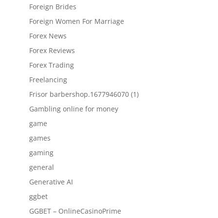
Foreign Brides
Foreign Women For Marriage
Forex News
Forex Reviews
Forex Trading
Freelancing
Frisor barbershop.1677946070 (1)
Gambling online for money
game
games
gaming
general
Generative AI
ggbet
GGBET – OnlineCasinoPrime