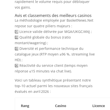
rapidement le volume requis pour débloquer
vos gains.
Avis et classements des meilleurs casinos
La méthodologie employée par BasketNews.Net
repose sur quatre piliers majeurs :
1️⃣ Licence valide délivrée par MGA/UKGC/ANJ ;
2️⃣ Qualité globale du bonus (ratio
montant/wagering) ;
3️⃣ Diversité et performance technique du
catalogue jeux (RTP moyen ≥96 %, streaming live
HD) ;
4️⃣ Réactivité du service client (temps moyen
réponse ≤15 minutes via chat live).
Voici un tableau synthétique présentant notre
top‑10 actuel parmi les nouveaux sites français
évalués en avril 2026 :
Rang
Casino
Licence