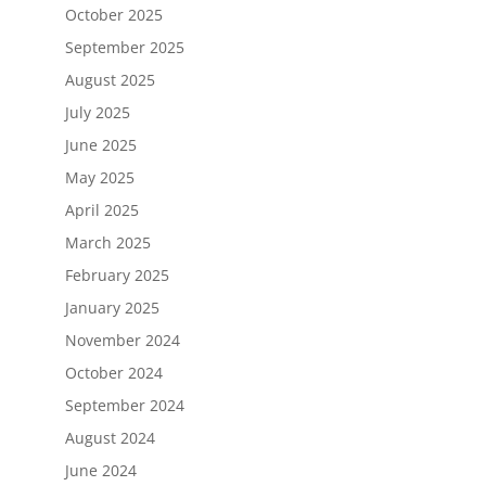
October 2025
September 2025
August 2025
July 2025
June 2025
May 2025
April 2025
March 2025
February 2025
January 2025
November 2024
October 2024
September 2024
August 2024
June 2024