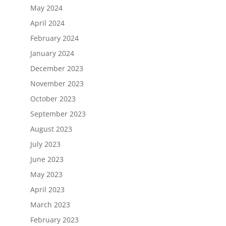
May 2024
April 2024
February 2024
January 2024
December 2023
November 2023
October 2023
September 2023
August 2023
July 2023
June 2023
May 2023
April 2023
March 2023
February 2023