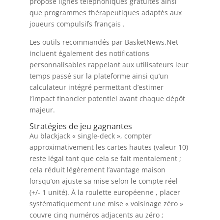
propose lignes téléphoniques gratuites ainsi
que programmes thérapeutiques adaptés aux
joueurs compulsifs français .
Les outils recommandés par BasketNews.Net
incluent également des notifications
personnalisables rappelant aux utilisateurs leur
temps passé sur la plateforme ainsi qu’un
calculateur intégré permettant d’estimer
l’impact financier potentiel avant chaque dépôt
majeur.
Stratégies de jeu gagnantes
Au blackjack « single‑deck », compter
approximativement les cartes hautes (valeur 10)
reste légal tant que cela se fait mentalement ;
cela réduit légèrement l’avantage maison
lorsqu’on ajuste sa mise selon le compte réel
(+/- 1 unité). À la roulette européenne , placer
systématiquement une mise « voisinage zéro »
couvre cinq numéros adjacents au zéro ;