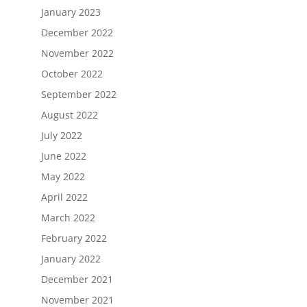
January 2023
December 2022
November 2022
October 2022
September 2022
August 2022
July 2022
June 2022
May 2022
April 2022
March 2022
February 2022
January 2022
December 2021
November 2021