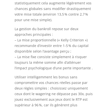
statistiquement cela augmente légèrement vos
chances globales sans modifier drastiquement
votre mise totale (environ 13,5 % contre 2,7 %
pour une mise simple).
La gestion du bankroll repose sur deux
approches principales :
– La mise proportionnelle (« Kelly Criterion »)
recommande d’investir entre 1‑5 % du capital
disponible selon l’avantage perçu ;
– La mise fixe consiste simplement à risquer
toujours la même somme afin d’atténuer
l’impact psychologique d’une perte importante .
Utiliser intelligemment les bonus sans
compromettre vos chances réelles passe par
deux règles simples : choisissez uniquement
ceux dont le wagering ne dépasse pas 30x, puis
jouez exclusivement aux jeux dont le RTP est
supérieur à 96 %, car ils génèrent plus