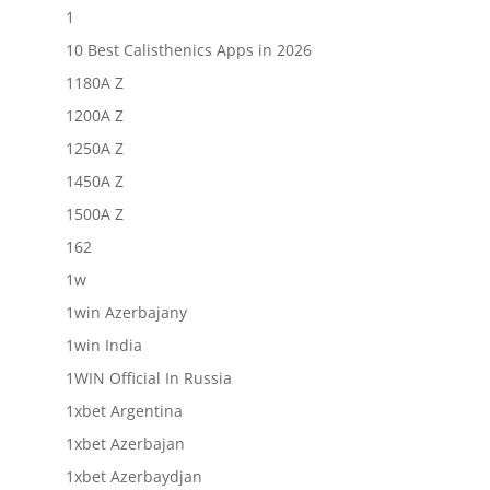
1
10 Best Calisthenics Apps in 2026
1180A Z
1200A Z
1250A Z
1450A Z
1500A Z
162
1w
1win Azerbajany
1win India
1WIN Official In Russia
1xbet Argentina
1xbet Azerbajan
1xbet Azerbaydjan