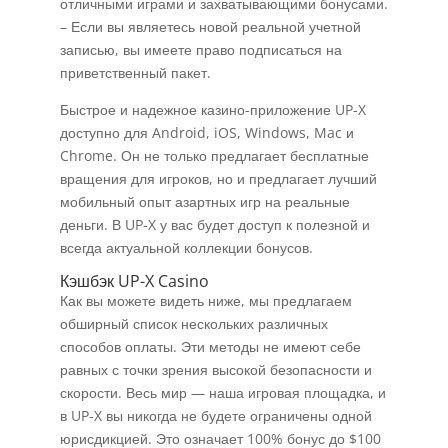
отличными играми и захватывающими бонусами.
– Если вы являетесь новой реальной учетной
записью, вы имеете право подписаться на
приветственный пакет.
Быстрое и надежное казино-приложение UP-X
доступно для Android, iOS, Windows, Mac и
Chrome. Он не только предлагает бесплатные
вращения для игроков, но и предлагает лучший
мобильный опыт азартных игр на реальные
деньги. В UP-X у вас будет доступ к полезной и
всегда актуальной коллекции бонусов.
Кэшбэк UP-X Casino
Как вы можете видеть ниже, мы предлагаем
обширный список нескольких различных
способов оплаты. Эти методы не имеют себе
равных с точки зрения высокой безопасности и
скорости. Весь мир — наша игровая площадка, и
в UP-X вы никогда не будете ограничены одной
юрисдикцией. Это означает 100% бонус до $100