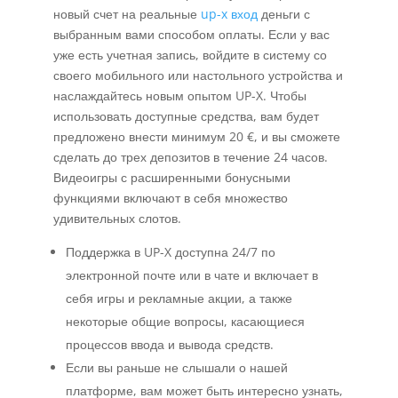
новый счет на реальные
up-x вход
деньги с
выбранным вами способом оплаты. Если у вас
уже есть учетная запись, войдите в систему со
своего мобильного или настольного устройства и
наслаждайтесь новым опытом UP-X. Чтобы
использовать доступные средства, вам будет
предложено внести минимум 20 €, и вы сможете
сделать до трех депозитов в течение 24 часов.
Видеоигры с расширенными бонусными
функциями включают в себя множество
удивительных слотов.
Поддержка в UP-X доступна 24/7 по
электронной почте или в чате и включает в
себя игры и рекламные акции, а также
некоторые общие вопросы, касающиеся
процессов ввода и вывода средств.
Если вы раньше не слышали о нашей
платформе, вам может быть интересно узнать,