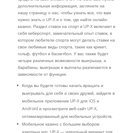
дополнительная информация, загляните на
нашу страницу о нас, чтобы узнать все, что вам
нужно знать о UP-X и о том, где найти онлайн-
казино. Раздел ставок на спорт в UP-X включает в
себя киберспорт, замечательный опыт ставок, в
котором любители спорта могут делать ставки на
свои любимые виды спорта, такие как крикет,
гольф, футбол и баскетбол. У вас также будет
четыре различных возможности выигрыша, а
барабаны, выигрыши и выплаты различаются в
зависимости от функции.
Когда вы будете готовы начать вращать и
выигрывать для себя и своих друзей, зайдите в
мобильное приложение UP-X для iOS и
Android и просмотрите веб-сайт UP-X,
оптимизированный для мобильных устройств.
Мобильное казино с большим выбором
азартных игр, UP-X — идеальный вариант для