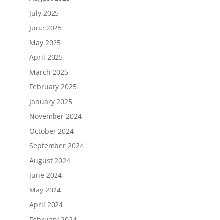
July 2025
June 2025
May 2025
April 2025
March 2025
February 2025
January 2025
November 2024
October 2024
September 2024
August 2024
June 2024
May 2024
April 2024
February 2024