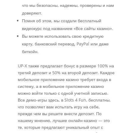
что мы безопасны, надежны, проверены и нам
доверяют.
Помня об этом, мы создали бесплатный
видеокурс под названием «Все сайты казино».
Вы можете использовать свою кредитную
карту, банковский перевод, PayPal или даже
биткойн.
UP-X также предлагает бонус в размере 100% на
третий депозит и 50% на второй депозит. Каждое
мобильное приложение казино требует входа в
систему, а в мобильное приложение казино
можно войти только с одной учетной записью.
Все демо-игры здесь, в Slots 4 Fun, бесплатны,
что позволяет вам испытать игру на себе,
прежде чем вы решите внести депозит. По
нашему мнению, лучшие онлайн-казино — это
те, которые предлагают уникальный опыт с