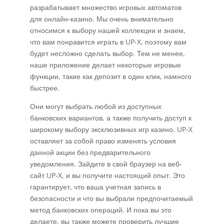
разрабатывает множество игровых автоматов
для онлайн-казино. Мы очень внимательно
относимся к выбору нашей коллекции и знаем,
что вам понравится играть в UP-X, поэтому вам
будет несложно сделать выбор. Тем не менее,
наше приложение делает некоторые игровые
функции, такие как депозит в один клик, намного
быстрее.
Они могут выбрать любой из доступных
банковских вариантов, а также получить доступ к
широкому выбору эксклюзивных игр казино. UP-X
оставляет за собой право изменять условия
данной акции без предварительного
уведомления. Зайдите в свой браузер на веб-
сайт UP-X, и вы получите настоящий опыт. Это
гарантирует, что ваша учетная запись в
безопасности и что вы выбрали предпочитаемый
метод банковских операций. И пока вы это
делаете, вы также можете проверить лучшие