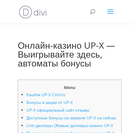
Онлайн-казино UP-X —
Выигрывайте здесь,
автоматы бонусы
Menu
Кэшбэк UP-X Casino
Бонусы и акции от UP-X
UP-X официальный сайт отзывы
Доступные бонусы на зеркале UP-X на сейчас
Live-диллеры (Живые диллеры) казино UP-X