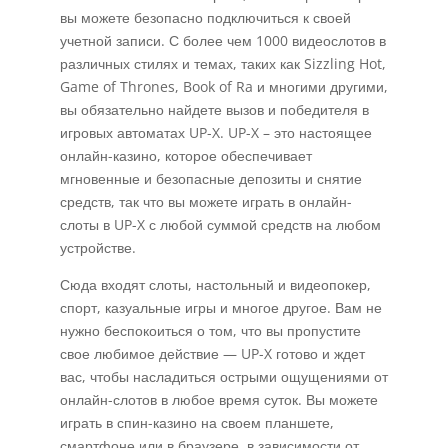
вы можете безопасно подключиться к своей
учетной записи. С более чем 1000 видеослотов в
различных стилях и темах, таких как Sizzling Hot,
Game of Thrones, Book of Ra и многими другими,
вы обязательно найдете вызов и победителя в
игровых автоматах UP-X. UP-X – это настоящее
онлайн-казино, которое обеспечивает
мгновенные и безопасные депозиты и снятие
средств, так что вы можете играть в онлайн-
слоты в UP-X с любой суммой средств на любом
устройстве.
Сюда входят слоты, настольный и видеопокер,
спорт, казуальные игры и многое другое. Вам не
нужно беспокоиться о том, что вы пропустите
свое любимое действие — UP-X готово и ждет
вас, чтобы насладиться острыми ощущениями от
онлайн-слотов в любое время суток. Вы можете
играть в спин-казино на своем планшете,
смартфоне или в браузере, в зависимости от