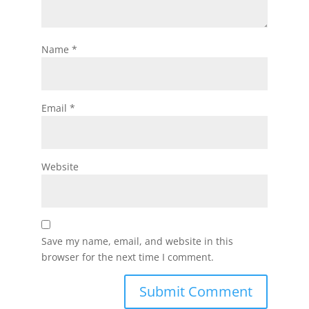
Name
*
Email
*
Website
Save my name, email, and website in this
browser for the next time I comment.