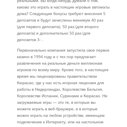
реальными. Вы когда-нибудь думали о том,
каково это играть в настоящие игровые автоматы
дома? Следующие бонусы требуют внесения 5
депозитов и будут зачислены минимум 40 раз
(для первого депозита), 50 раз (для второго
депозита) и дополнительно 50 раз (для
депозитов 3- .
Первоначально компания запустила свое первое
казино в 1994 году и с тех пор предлагает
развлечения на реальные деньги миллионам
игроков по всему миру. Кроме того, в настоящее
время мы лицензированы правительством
Кюрасао, где у нас есть игорная лицензия для
работы в Нидерландах, Королевстве Бельгия,
Королевстве Испании, Суринаме и Кюрасао. Не
загружаемые игры — это те, в которые вы
можете играть в веб-браузере, и в которые
можно играть на любом устройстве, имеющем
подключение к Интернету, или на настольном