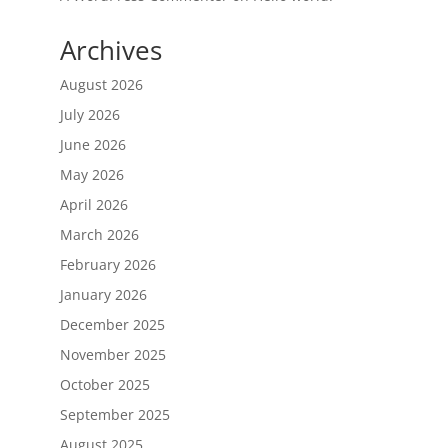
Archives
August 2026
July 2026
June 2026
May 2026
April 2026
March 2026
February 2026
January 2026
December 2025
November 2025
October 2025
September 2025
August 2025