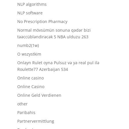
NLP algorithms
NLP software
No Prescription Pharmacy
Normal mövsümün sonuna qədər bizi
təəccübləndirəcək 5 NBA ulduzu 263
numb2(1w)
O wszystkim
Onlayn Rulet oyna Pulsuz və ya real pul ilə
Roulette77 Azerbaijan 534
Online casino
Online Casino
Online Geld Verdienen
other
Paribahis
Partnervermittlung