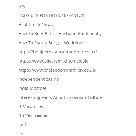
Gry
HAIRCUTS FOR BOYS.1674483723
Healthtech News
How To Be A Better Husband Emotionally
How To Plan A Budget Wedding
https://boujeerestaurantandbar.co.uk/
https://www.oliversbrighton.co.uk/
https://www.thelondontriathlon.co.uk/
independent casino
India Mostbet
Interesting Facts About Ukrainian Culture
IT Vacancies
IT Образование
jan2
jeu