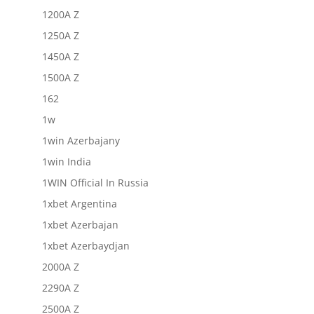
1200A Z
1250A Z
1450A Z
1500A Z
162
1w
1win Azerbajany
1win India
1WIN Official In Russia
1xbet Argentina
1xbet Azerbajan
1xbet Azerbaydjan
2000A Z
2290A Z
2500A Z