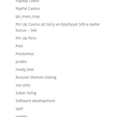
Payday Loans
PayPal Casino
pb_main_may
Pin Up Casino AZ Giriş və Qeydiyyat 500-ə qədər
bonus – 346
Pin Up Peru
Post
Prestamos
probiv
ready_text
Russian Women Dating
sex sites
Sober living
Software development
spel
spelen