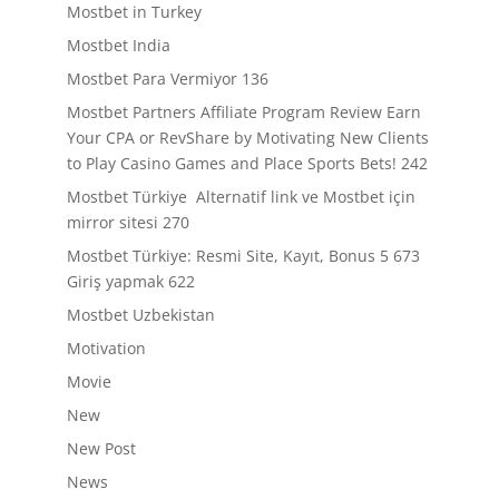
Mostbet in Turkey
Mostbet India
Mostbet Para Vermiyor 136
Mostbet Partners Affiliate Program Review Earn
Your CPA or RevShare by Motivating New Clients
to Play Casino Games and Place Sports Bets! 242
Mostbet Türkiye ️ Alternatif link ve Mostbet için
mirror sitesi 270
Mostbet Türkiye: Resmi Site, Kayıt, Bonus 5 673
Giriş yapmak 622
Mostbet Uzbekistan
Motivation
Movie
New
New Post
News