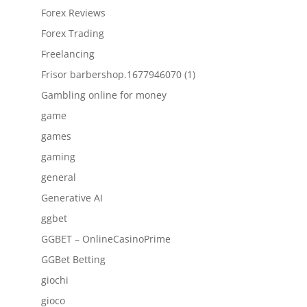
Forex Reviews
Forex Trading
Freelancing
Frisor barbershop.1677946070 (1)
Gambling online for money
game
games
gaming
general
Generative AI
ggbet
GGBET – OnlineCasinoPrime
GGBet Betting
giochi
gioco