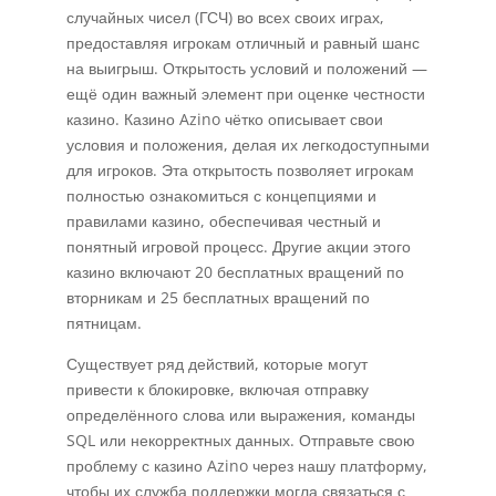
случайных чисел (ГСЧ) во всех своих играх,
предоставляя игрокам отличный и равный шанс
на выигрыш. Открытость условий и положений —
ещё один важный элемент при оценке честности
казино. Казино Azino чётко описывает свои
условия и положения, делая их легкодоступными
для игроков. Эта открытость позволяет игрокам
полностью ознакомиться с концепциями и
правилами казино, обеспечивая честный и
понятный игровой процесс. Другие акции этого
казино включают 20 бесплатных вращений по
вторникам и 25 бесплатных вращений по
пятницам.
Существует ряд действий, которые могут
привести к блокировке, включая отправку
определённого слова или выражения, команды
SQL или некорректных данных. Отправьте свою
проблему с казино Azino через нашу платформу,
чтобы их служба поддержки могла связаться с