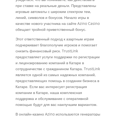
при ставке на реальные деньги. Представлены
игровые автоматы с широким спектром тем,
линий, символов и бонусов. Начало игры в
качестве нового участника на сайте Azino Casino
обещает тройной приветственный бонус.
Этот ответственный подход к азартным играм
подчеркивает благополучие игроков и помогает
снизить финансовый риск. TrustLink
предоставляет услуги поддержки по регистрации
и лицензированию компаний в Катаре в
сотрудничестве с гражданином Катара. TrustLink
является одной из самых надежных компаний,
предоставляющих помощь в создании бизнеса в
Катаре. Если вас интересует регистрация
компании в Катаре, наша комплексная
поддержка и обслуживание с оперативной
помощью будут для вас наилучшим вариантом.
В онлайн-казино Azino используются генераторы