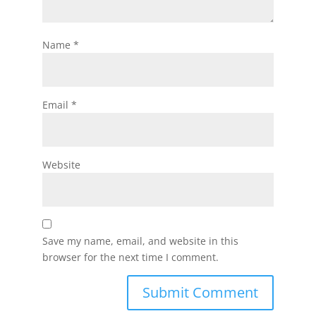
Name
*
Email
*
Website
Save my name, email, and website in this
browser for the next time I comment.