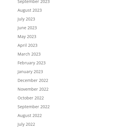
September 2023
August 2023
July 2023
June 2023
May 2023
April 2023
March 2023
February 2023
January 2023
December 2022
November 2022
October 2022
September 2022
August 2022
July 2022