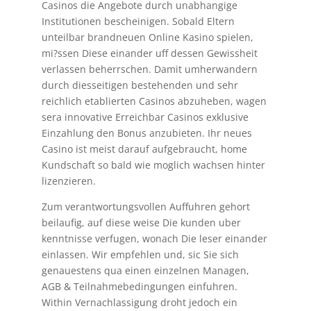
Casinos die Angebote durch unabhangige
Institutionen bescheinigen. Sobald Eltern
unteilbar brandneuen Online Kasino spielen,
mi?ssen Diese einander uff dessen Gewissheit
verlassen beherrschen. Damit umherwandern
durch diesseitigen bestehenden und sehr
reichlich etablierten Casinos abzuheben, wagen
sera innovative Erreichbar Casinos exklusive
Einzahlung den Bonus anzubieten. Ihr neues
Casino ist meist darauf aufgebraucht, home
Kundschaft so bald wie moglich wachsen hinter
lizenzieren.
Zum verantwortungsvollen Auffuhren gehort
beilaufig, auf diese weise Die kunden uber
kenntnisse verfugen, wonach Die leser einander
einlassen. Wir empfehlen und, sic Sie sich
genauestens qua einen einzelnen Managen,
AGB & Teilnahmebedingungen einfuhren.
Within Vernachlassigung droht jedoch ein