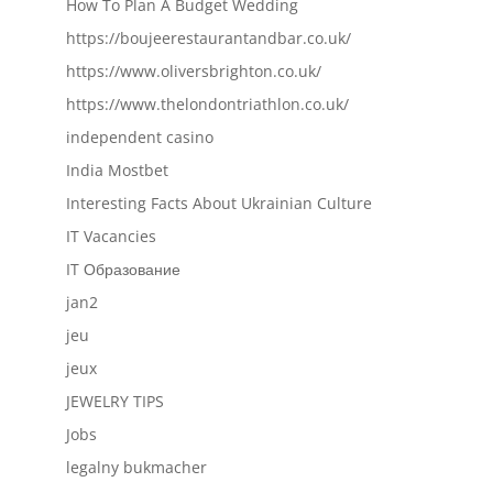
How To Plan A Budget Wedding
https://boujeerestaurantandbar.co.uk/
https://www.oliversbrighton.co.uk/
https://www.thelondontriathlon.co.uk/
independent casino
India Mostbet
Interesting Facts About Ukrainian Culture
IT Vacancies
IT Образование
jan2
jeu
jeux
JEWELRY TIPS
Jobs
legalny bukmacher