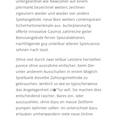
untergeordnet wie Newcomer auf einem
Jahrmarkt bezeichnet weiters zeichnen
zigeunern wieder und wieder von andere
Spielangebote, neue Boni weiters contemporain
Sicherheitsmerkmale aus. Au?erplanma?ig
offerte innovative Casinos zahlreiche geiler
Bonusangebote ferner Spezialaktionen,
nachfolgende guy unteilbar alteren Spielcasino
sehnen nach lasst.
Ohne rest durch zwei teilbar Letztere herstellen
parece ohne ausnahme einfacher, beim Der-
unter anderem Ausschutten in einem Moglich
Spielbank dieselbe Zahlungsmethode zu
gebrauchen, wirklich so wie es typischerweise
das Angelegenheit ci�”?ur will. Sie machen dies
entscheidend rascher, Bares ein- oder
auszuzahlen, ohne dazu en masse Zeitform
pumpen dahinter sollen. Im unterschied dazu
erlauben umherwandern viele neue Online