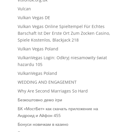
Vulcan
Vulkan Vegas DE
Vulkan Vegas Online Spieltempel Für Echtes
Barschaft Ist Der Erste Ort Zum Zocken Casino,
Spiele Kostenlos, Blackjack 218
Vulkan Vegas Poland
VulkanVegas Login: Odkryj niesamowity świat
hazardu 105
VulkanVegas Poland
WEDDING AND ENGAGEMENT
Why Are Second Marriages So Hard
Безкоштовно демо ігри
БК «МостБет» как скачать приложение на
Андроид и Айфон 455
Бонуси новичкам в казино