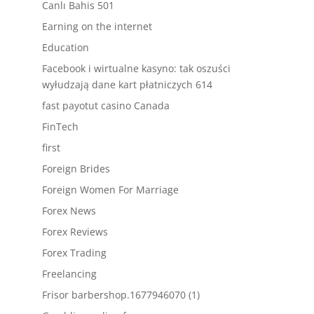
Canlı Bahis 501
Earning on the internet
Education
Facebook i wirtualne kasyno: tak oszuści
wyłudzają dane kart płatniczych 614
fast payotut casino Canada
FinTech
first
Foreign Brides
Foreign Women For Marriage
Forex News
Forex Reviews
Forex Trading
Freelancing
Frisor barbershop.1677946070 (1)