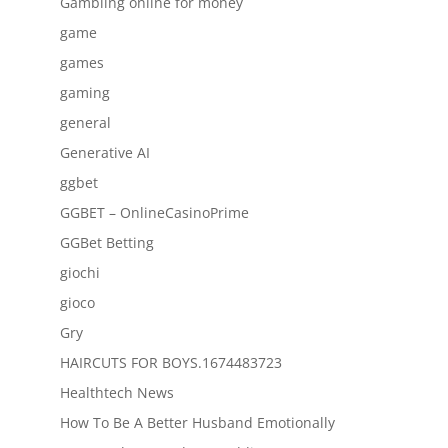
Gambling online for money
game
games
gaming
general
Generative AI
ggbet
GGBET – OnlineCasinoPrime
GGBet Betting
giochi
gioco
Gry
HAIRCUTS FOR BOYS.1674483723
Healthtech News
How To Be A Better Husband Emotionally