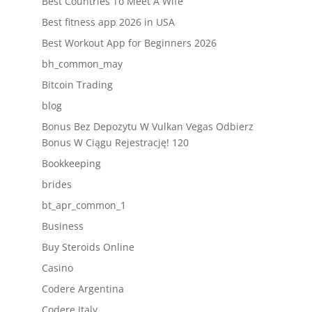
Best Countries To Meet A Wife
Best fitness app 2026 in USA
Best Workout App for Beginners 2026
bh_common_may
Bitcoin Trading
blog
Bonus Bez Depozytu W Vulkan Vegas Odbierz
Bonus W Ciągu Rejestrację! 120
Bookkeeping
brides
bt_apr_common_1
Business
Buy Steroids Online
Casino
Codere Argentina
Codere Italy