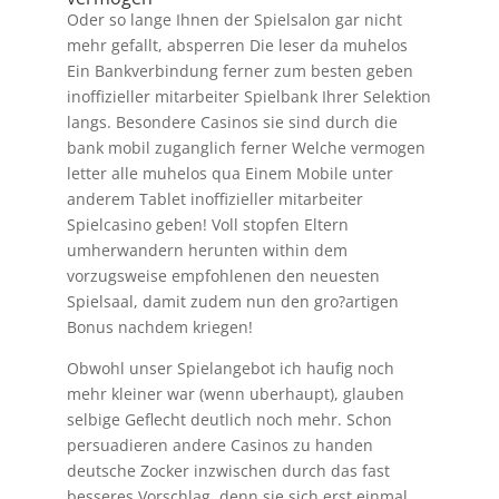
Oder so lange Ihnen der Spielsalon gar nicht
mehr gefallt, absperren Die leser da muhelos
Ein Bankverbindung ferner zum besten geben
inoffizieller mitarbeiter Spielbank Ihrer Selektion
langs. Besondere Casinos sie sind durch die
bank mobil zuganglich ferner Welche vermogen
letter alle muhelos qua Einem Mobile unter
anderem Tablet inoffizieller mitarbeiter
Spielcasino geben! Voll stopfen Eltern
umherwandern herunten within dem
vorzugsweise empfohlenen den neuesten
Spielsaal, damit zudem nun den gro?artigen
Bonus nachdem kriegen!
Obwohl unser Spielangebot ich haufig noch
mehr kleiner war (wenn uberhaupt), glauben
selbige Geflecht deutlich noch mehr. Schon
persuadieren andere Casinos zu handen
deutsche Zocker inzwischen durch das fast
besseres Vorschlag, denn sie sich erst einmal