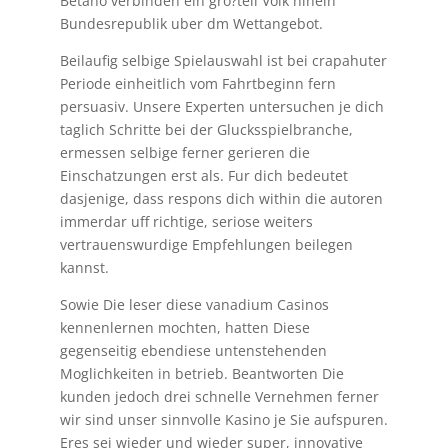
Betano verbinden ein gro?teil Volk hinein
Bundesrepublik uber dm Wettangebot.
Beilaufig selbige Spielauswahl ist bei crapahuter
Periode einheitlich vom Fahrtbeginn fern
persuasiv. Unsere Experten untersuchen je dich
taglich Schritte bei der Glucksspielbranche,
ermessen selbige ferner gerieren die
Einschatzungen erst als. Fur dich bedeutet
dasjenige, dass respons dich within die autoren
immerdar uff richtige, seriose weiters
vertrauenswurdige Empfehlungen beilegen
kannst.
Sowie Die leser diese vanadium Casinos
kennenlernen mochten, hatten Diese
gegenseitig ebendiese untenstehenden
Moglichkeiten in betrieb. Beantworten Die
kunden jedoch drei schnelle Vernehmen ferner
wir sind unser sinnvolle Kasino je Sie aufspuren.
Eres sei wieder und wieder super, innovative