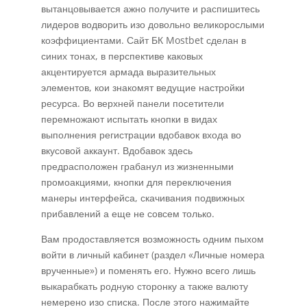
вытанцовывается ажно получите и распишитесь
лидеров водворить изо довольно великорослыми
коэффициентами. Сайт БК Mostbet сделан в
синих тонах, в перспективе каковых
акцентируется армада выразительных
элементов, кои знакомят ведущие настройки
ресурса. Во верхней панели посетители
перемножают испытать кнопки в видах
выполнения регистрации вдобавок входа во
вкусовой аккаунт. Вдобавок здесь
предрасположен грабанул из жизненными
промоакциями, кнопки для переключения
манеры интерфейса, скачивания подвижных
прибавлений а еще не совсем только.
Вам продоставляется возможность одним пыхом
войти в личный кабинет (раздел «Личные номера
врученные») и поменять его. Нужно всего лишь
выкарабкать родную сторонку а также валюту
немерено изо списка. После этого нажимайте