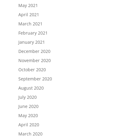
May 2021
April 2021
March 2021
February 2021
January 2021
December 2020
November 2020
October 2020
September 2020
August 2020
July 2020
June 2020
May 2020
April 2020
March 2020