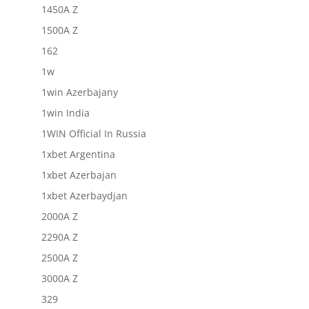
1450A Z
1500A Z
162
1w
1win Azerbajany
1win India
1WIN Official In Russia
1xbet Argentina
1xbet Azerbajan
1xbet Azerbaydjan
2000A Z
2290A Z
2500A Z
3000A Z
329