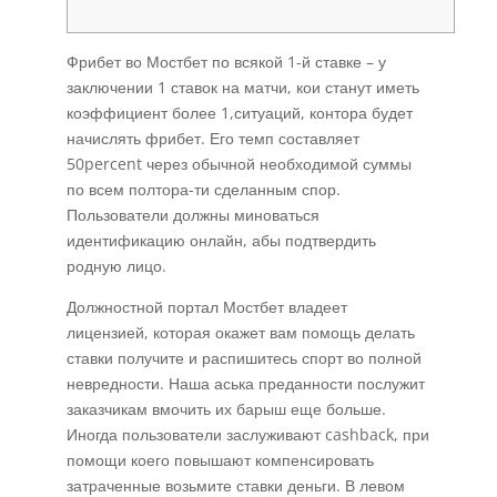
Фрибет во Мостбет по всякой 1-й ставке – у
заключении 1 ставок на матчи, кои станут иметь
коэффициент более 1,ситуаций, контора будет
начислять фрибет. Его темп составляет
50percent через обычной необходимой суммы
по всем полтора-ти сделанным спор.
Пользователи должны миноваться
идентификацию онлайн, абы подтвердить
родную лицо.
Должностной портал Мостбет владеет
лицензией, которая окажет вам помощь делать
ставки получите и распишитесь спорт во полной
невредности.
Наша аська преданности послужит
заказчикам вмочить их барыш еще больше.
Иногда пользователи заслуживают cashback, при
помощи коего повышают компенсировать
затраченные возьмите ставки деньги. В левом