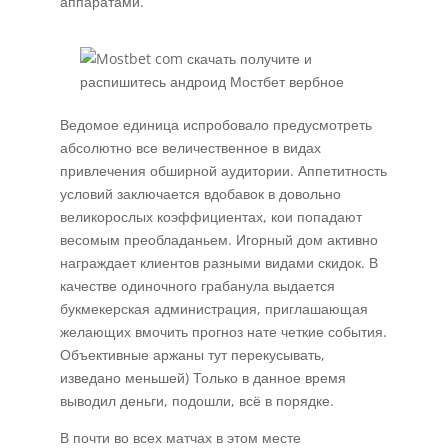
аппаратами.
Ведомое единица испробовало предусмотреть
абсолютно все величественное в видах
привлечения обширной аудитории. Аппетитность
условий заключается вдобавок в довольно
великорослых коэффициентах, кои попадают
весомым преобладаньем. Игорный дом активно
награждает клиентов разными видами скидок. В
качестве одиночного грабанула выдается
букмекерская администрация, приглашающая
желающих вмочить прогноз нате четкие события.
Объективные аржаны тут перекусывать,
изведано меньшей) Только в данное время
выводил деньги, подошли, всё в порядке.
В почти во всех матчах в этом месте