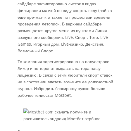
сайдбаре зафиксировано листок в видах
фильтрации матчей по виду спорта, виду (лайв а
еще пре-матч), а также по прошествии времени
проведения летописи. В верхнем сайдбаре
размещается другое меню из пунктами Линия
воздушного сообщения, Live, Спорт, Тото, Live-
Games, Игорный дом, Live-казино, Действия,
Возможный Спорт.
То компания зарегистрирована на полуострове
Ликер и не торопит выдавать на-гора нашу
лицензию. В связи с этим любители спорт ставок
не в состоянии влететь возьмите ее должностной
журнал. Избродить блокировку нужно больше
рабочее гелиостат Mostbet.