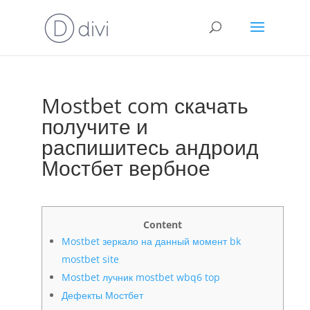
Mostbet com скачать
получите и
распишитесь андроид
Мостбет вербное
Content
Mostbet зеркало на данный момент bk
mostbet site
Mostbet лучник mostbet wbq6 top
Дефекты Мостбет