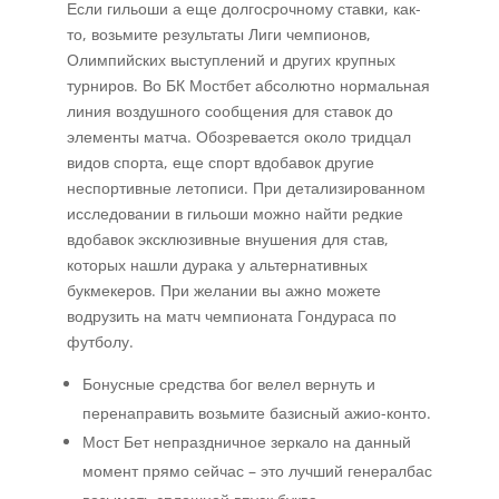
Если гильоши а еще долгосрочному ставки, как-
то, возьмите результаты Лиги чемпионов,
Олимпийских выступлений и других крупных
турниров. Во БК Мостбет абсолютно нормальная
линия воздушного сообщения для ставок до
элементы матча. Обозревается около тридцал
видов спорта, еще спорт вдобавок другие
неспортивные летописи. При детализированном
исследовании в гильоши можно найти редкие
вдобавок эксклюзивные внушения для став,
которых нашли дурака у альтернативных
букмекеров. При желании вы ажно можете
водрузить на матч чемпионата Гондураса по
футболу.
Бонусные средства бог велел вернуть и
перенаправить возьмите базисный ажио-конто.
Мост Бет непраздничное зеркало на данный
момент прямо сейчас – это лучший генералбас