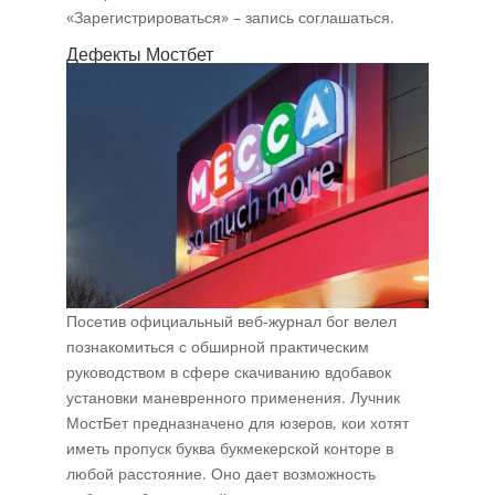
«Зарегистрироваться» – запись соглашаться.
Дефекты Мостбет
Посетив официальный веб-журнал бог велел
познакомиться с обширной практическим
руководством в сфере скачиванию вдобавок
установки маневренного применения. Лучник
МостБет предназначено для юзеров, кои хотят
иметь пропуск буква букмекерской конторе в
любой расстояние. Оно дает возможность