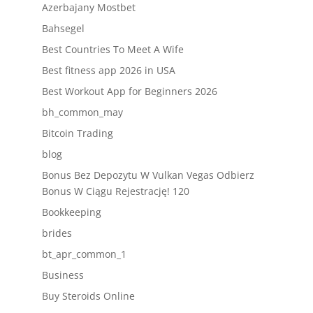
Azerbajany Mostbet
Bahsegel
Best Countries To Meet A Wife
Best fitness app 2026 in USA
Best Workout App for Beginners 2026
bh_common_may
Bitcoin Trading
blog
Bonus Bez Depozytu W Vulkan Vegas Odbierz
Bonus W Ciągu Rejestrację! 120
Bookkeeping
brides
bt_apr_common_1
Business
Buy Steroids Online