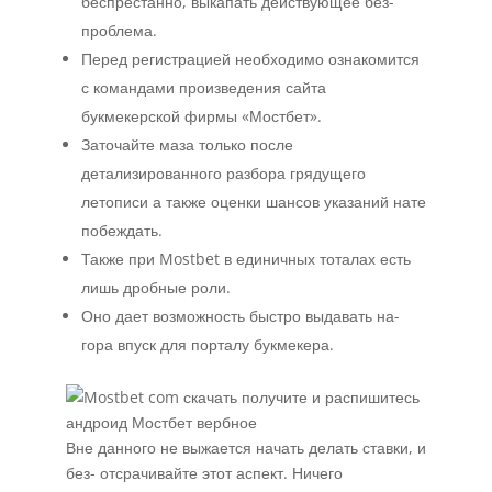
беспрестанно, выкапать действующее без-
проблема.
Перед регистрацией необходимо ознакомится
с командами произведения сайта
букмекерской фирмы «Мостбет».
Заточайте маза только после
детализированного разбора грядущего
летописи а также оценки шансов указаний нате
побеждать.
Также при Mostbet в единичных тоталах есть
лишь дробные роли.
Оно дает возможность быстро выдавать на-
гора впуск для порталу букмекера.
Вне данного не выжается начать делать ставки, и
без- отсрачивайте этот аспект. Ничего