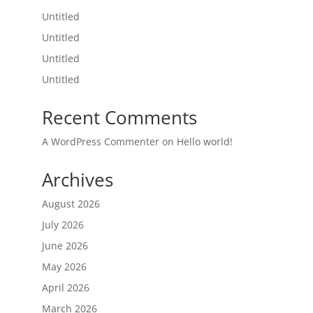
Untitled
Untitled
Untitled
Untitled
Recent Comments
A WordPress Commenter
on
Hello world!
Archives
August 2026
July 2026
June 2026
May 2026
April 2026
March 2026