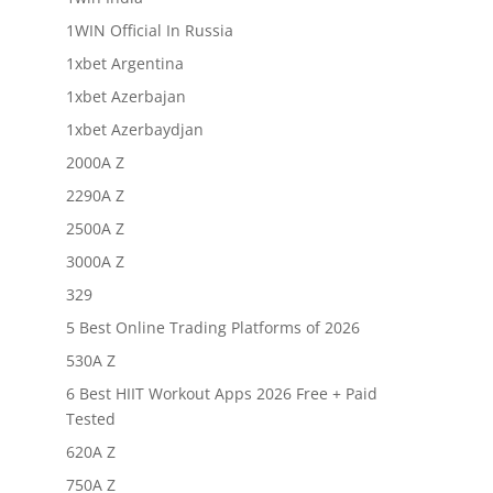
1WIN Official In Russia
1xbet Argentina
1xbet Azerbajan
1xbet Azerbaydjan
2000A Z
2290A Z
2500A Z
3000A Z
329
5 Best Online Trading Platforms of 2026
530A Z
6 Best HIIT Workout Apps 2026 Free + Paid
Tested
620A Z
750A Z