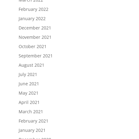
February 2022
January 2022
December 2021
November 2021
October 2021
September 2021
August 2021
July 2021
June 2021
May 2021
April 2021
March 2021
February 2021
January 2021