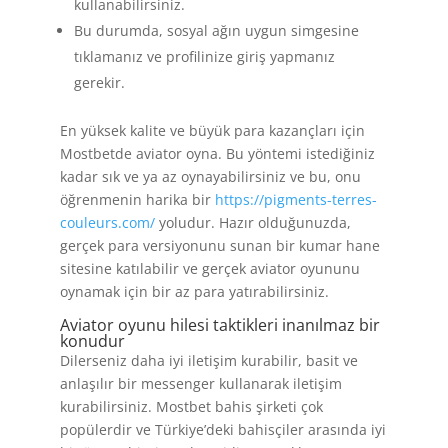
kullanabilirsiniz.
Bu durumda, sosyal ağın uygun simgesine
tıklamanız ve profilinize giriş yapmanız
gerekir.
En yüksek kalite ve büyük para kazançları için
Mostbetde aviator oyna. Bu yöntemi istediğiniz
kadar sık ve ya az oynayabilirsiniz ve bu, onu
öğrenmenin harika bir
https://pigments-terres-
couleurs.com/
yoludur. Hazır olduğunuzda,
gerçek para versiyonunu sunan bir kumar hane
sitesine katılabilir ve gerçek aviator oyununu
oynamak için bir az para yatırabilirsiniz.
Aviator oyunu hilesi taktikleri inanılmaz bir
konudur
Dilerseniz daha iyi iletişim kurabilir, basit ve
anlaşılır bir messenger kullanarak iletişim
kurabilirsiniz. Mostbet bahis şirketi çok
popülerdir ve Türkiye’deki bahisçiler arasında iyi