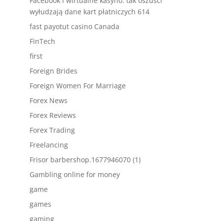
Facebook i wirtualne kasyno: tak oszuści
wyłudzają dane kart płatniczych 614
fast payotut casino Canada
FinTech
first
Foreign Brides
Foreign Women For Marriage
Forex News
Forex Reviews
Forex Trading
Freelancing
Frisor barbershop.1677946070 (1)
Gambling online for money
game
games
gaming