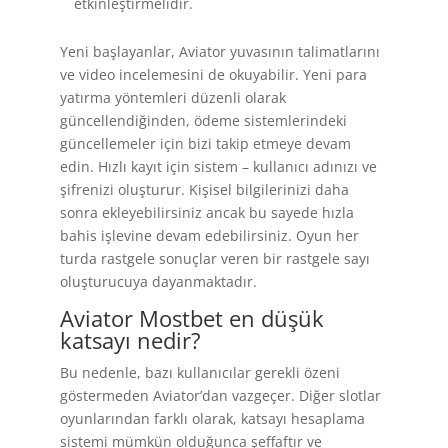
etkinleştirmelidir.
Yeni başlayanlar, Aviator yuvasının talimatlarını
ve video incelemesini de okuyabilir. Yeni para
yatırma yöntemleri düzenli olarak
güncellendiğinden, ödeme sistemlerindeki
güncellemeler için bizi takip etmeye devam
edin. Hızlı kayıt için sistem – kullanıcı adınızı ve
şifrenizi oluşturur. Kişisel bilgilerinizi daha
sonra ekleyebilirsiniz ancak bu sayede hızla
bahis işlevine devam edebilirsiniz. Oyun her
turda rastgele sonuçlar veren bir rastgele sayı
oluşturucuya dayanmaktadır.
Aviator Mostbet en düşük
katsayı nedir?
Bu nedenle, bazı kullanıcılar gerekli özeni
göstermeden Aviator’dan vazgeçer. Diğer slotlar
oyunlarından farklı olarak, katsayı hesaplama
sistemi mümkün olduğunca şeffaftır ve