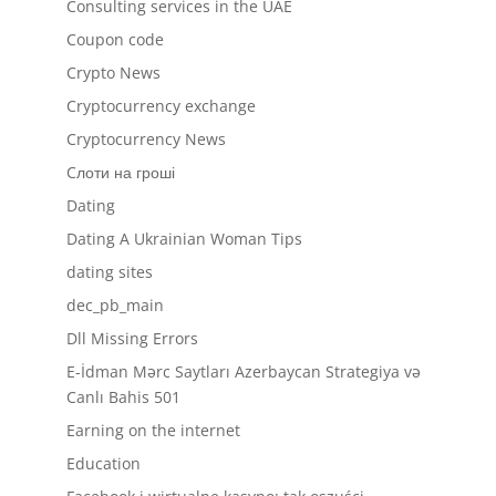
Consulting services in the UAE
Coupon code
Crypto News
Cryptocurrency exchange
Cryptocurrency News
Cлоти на гроші
Dating
Dating A Ukrainian Woman Tips
dating sites
dec_pb_main
Dll Missing Errors
E-İdman Mərc Saytları Azerbaycan Strategiya və
Canlı Bahis 501
Earning on the internet
Education