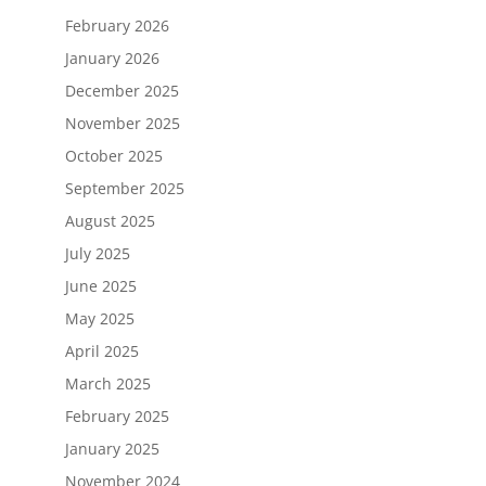
February 2026
January 2026
December 2025
November 2025
October 2025
September 2025
August 2025
July 2025
June 2025
May 2025
April 2025
March 2025
February 2025
January 2025
November 2024