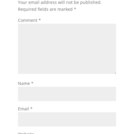
Your email address will not be published.
Required fields are marked
*
Comment
*
Name
*
Email
*