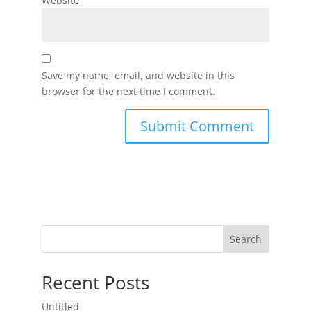
Website
Save my name, email, and website in this
browser for the next time I comment.
Search
Recent Posts
Untitled