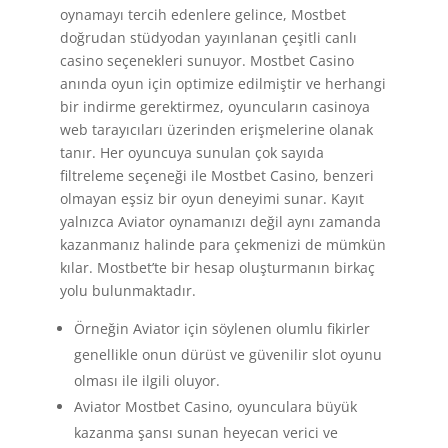
oynamayı tercih edenlere gelince, Mostbet
doğrudan stüdyodan yayınlanan çeşitli canlı
casino seçenekleri sunuyor. Mostbet Casino
anında oyun için optimize edilmiştir ve herhangi
bir indirme gerektirmez, oyuncuların casinoya
web tarayıcıları üzerinden erişmelerine olanak
tanır. Her oyuncuya sunulan çok sayıda
filtreleme seçeneği ile Mostbet Casino, benzeri
olmayan eşsiz bir oyun deneyimi sunar. Kayıt
yalnızca Aviator oynamanızı değil aynı zamanda
kazanmanız halinde para çekmenizi de mümkün
kılar. Mostbet’te bir hesap oluşturmanın birkaç
yolu bulunmaktadır.
Örneğin Aviator için söylenen olumlu fikirler
genellikle onun dürüst ve güvenilir slot oyunu
olması ile ilgili oluyor.
Aviator Mostbet Casino, oyunculara büyük
kazanma şansı sunan heyecan verici ve