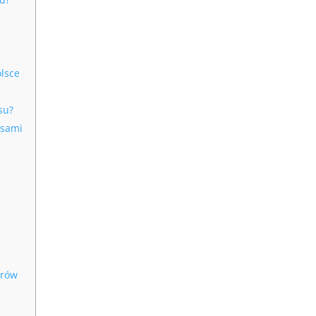
olsce
su?
usami
erów