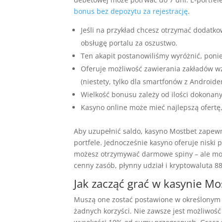
bonus bez depozytu za rejestrację
.
Jeśli na przykład chcesz otrzymać dodatko
obsługę portalu za oszustwo.
Ten akapit postanowiliśmy wyróżnić, poni
Oferuje możliwość zawierania zakładów wz
(niestety, tylko dla smartfonów z Androide
Wielkość bonusu zależy od ilości dokona
Kasyno online może mieć najlepszą ofertę, a
Aby uzupełnić saldo, kasyno Mostbet zapewni
portfele. Jednocześnie kasyno oferuje niski 
możesz otrzymywać darmowe spiny – ale może
cenny zasób, płynny udział i kryptowaluta 88
Jak zacząć grać w kasynie Mo
Muszą one zostać postawione w określonym c
żadnych korzyści. Nie zawsze jest możliwoś