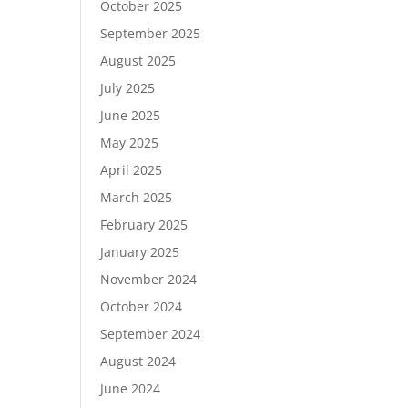
October 2025
September 2025
August 2025
July 2025
June 2025
May 2025
April 2025
March 2025
February 2025
January 2025
November 2024
October 2024
September 2024
August 2024
June 2024