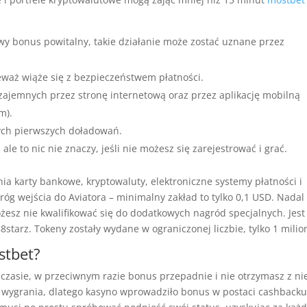
wy bonus powitalny, takie działanie może zostać uznane przez
eważ wiąże się z bezpieczeństwem płatności.
ajemnych przez stronę internetową oraz przez aplikację mobilną
m).
nych pierwszych doładowań.
le to nic nie znaczy, jeśli nie możesz się zarejestrować i grać.
a karty bankowe, kryptowaluty, elektroniczne systemy płatności i
próg wejścia do Aviatora – minimalny zakład to tylko 0,1 USD. Nadal
sz nie kwalifikować się do dodatkowych nagród specjalnych. Jest
8starz. Tokeny zostały wydane w ograniczonej liczbie, tylko 1 milio
stbet?
zasie, w przeciwnym razie bonus przepadnie i nie otrzymasz z ni
ć wygrania, dlatego kasyno wprowadziło bonus w postaci cashback