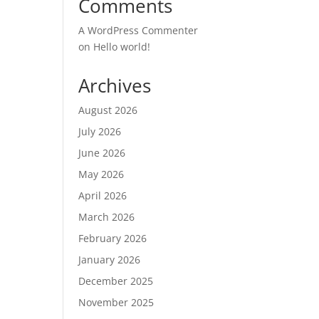
Comments
A WordPress Commenter
on
Hello world!
Archives
August 2026
July 2026
June 2026
May 2026
April 2026
March 2026
February 2026
January 2026
December 2025
November 2025