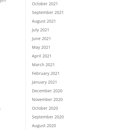
dym
October 2021
September 2021
August 2021
July 2021
June 2021
May 2021
April 2021
March 2021
February 2021
January 2021
December 2020
November 2020
October 2020
e
September 2020
August 2020