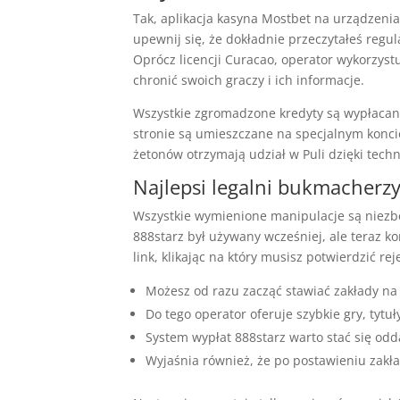
Tak, aplikacja kasyna Mostbet na urządzenia 
upewnij się, że dokładnie przeczytałeś regu
Oprócz licencji Curacao, operator wykorzyst
chronić swoich graczy i ich informacje.
Wszystkie zgromadzone kredyty są wypłacan
stronie są umieszczane na specjalnym konci
żetonów otrzymają udział w Puli dzięki techn
Najlepsi legalni bukmacherzy
Wszystkie wymienione manipulacje są niez
888starz był używany wcześniej, ale teraz k
link, klikając na który musisz potwierdzić rej
Możesz od razu zacząć stawiać zakłady na 
Do tego operator oferuje szybkie gry, tytu
System wypłat 888starz warto stać się od
Wyjaśnia również, że po postawieniu zakł