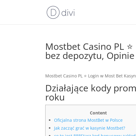
Mostbet Casino PL ⭐️
bez depozytu, Opinie
Mostbet Casino PL ⭐️ Login w Most Bet Kasy
Działające kody pro
roku
Content
Oficjalna strona MostBet w Polsce
Jak zacząć grać w kasynie Mostbet?
co to jest 888Starz.kod bonusowy zakła