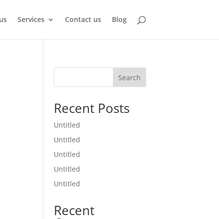
us
Services
Contact us
Blog
s
Search
Recent Posts
Untitled
Untitled
Untitled
Untitled
Untitled
Recent