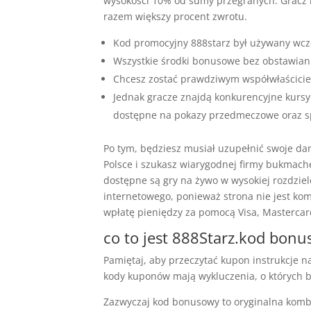
wysokości 10% od sumy przegranych. Gracz 
razem większy procent zwrotu.
Kod promocyjny 888starz był używany wcze
Wszystkie środki bonusowe bez obstawiani
Chcesz zostać prawdziwym współwłaścicie
Jednak gracze znajdą konkurencyjne kursy 
dostępne na pokazy przedmeczowe oraz sp
Po tym, będziesz musiał uzupełnić swoje da
Polsce i szukasz wiarygodnej firmy bukmache
dostępne są gry na żywo w wysokiej rozdzie
internetowego, ponieważ strona nie jest ko
wpłatę pieniędzy za pomocą Visa, Mastercard,
co to jest 888Starz.kod bon
Pamiętaj, aby przeczytać kupon instrukcje na
kody kuponów mają wykluczenia, o których b
Zazwyczaj kod bonusowy to oryginalna kombina