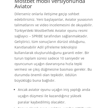
Mostbet mobil versiyonunda
Aviator
Dilerseniz onlarla iletişime geçip sohbet
edebilirsiniz. Yeni başlayanlar, Aviator yuvasının
talimatlarını ve video incelemesini de okuyabilir.
Türkiye’deki Mostbet’teki Aviator oyunu resmi
sağlayıcı – SPRIBE tarafından sağlanmaktadır.
Geliştirici, tüm sonuçların dürüst olduğunu,
Kanıtlanabilir Adil şifreleme teknolojisi
kullanılarak oluşturulduğunu garanti eder. Bir
turun toplam süresi sadece 10 saniyedir ve
oyuncunun uçağın davranışına hızla tepki
vermesi ve çıkış düğmesine basması gerekir. Bu
durumda önemli olan tepkidir, ödülün
büyüklüğü buna bağlıdır.
Ancak aviator oyunu uçağın iniş yaptığı anda
uçağın düşmesi ile kazandığınız yüksek
paralar kaybedilmiş olacaktır.