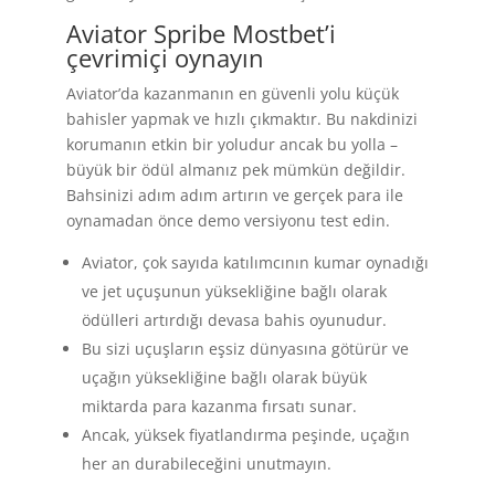
Aviator Spribe Mostbet’i
çevrimiçi oynayın
Aviator’da kazanmanın en güvenli yolu küçük
bahisler yapmak ve hızlı çıkmaktır. Bu nakdinizi
korumanın etkin bir yoludur ancak bu yolla –
büyük bir ödül almanız pek mümkün değildir.
Bahsinizi adım adım artırın ve gerçek para ile
oynamadan önce demo versiyonu test edin.
Aviator, çok sayıda katılımcının kumar oynadığı
ve jet uçuşunun yüksekliğine bağlı olarak
ödülleri artırdığı devasa bahis oyunudur.
Bu sizi uçuşların eşsiz dünyasına götürür ve
uçağın yüksekliğine bağlı olarak büyük
miktarda para kazanma fırsatı sunar.
Ancak, yüksek fiyatlandırma peşinde, uçağın
her an durabileceğini unutmayın.