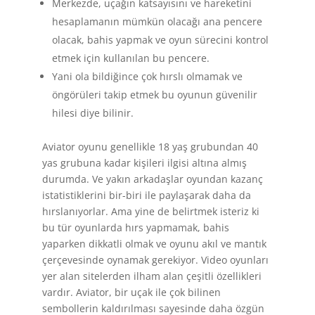
Merkezde, uçağın katsayısını ve hareketini
hesaplamanın mümkün olacağı ana pencere
olacak, bahis yapmak ve oyun sürecini kontrol
etmek için kullanılan bu pencere.
Yani ola bildiğince çok hırslı olmamak ve
öngörüleri takip etmek bu oyunun güvenilir
hilesi diye bilinir.
Aviator oyunu genellikle 18 yaş grubundan 40
yas grubuna kadar kişileri ilgisi altına almış
durumda. Ve yakın arkadaşlar oyundan kazanç
istatistiklerini bir-biri ile paylaşarak daha da
hırslanıyorlar. Ama yine de belirtmek isteriz ki
bu tür oyunlarda hırs yapmamak, bahis
yaparken dikkatli olmak ve oyunu akıl ve mantık
çerçevesinde oynamak gerekiyor. Video oyunları
yer alan sitelerden ilham alan çeşitli özellikleri
vardır. Aviator, bir uçak ile çok bilinen
sembollerin kaldırılması sayesinde daha özgün