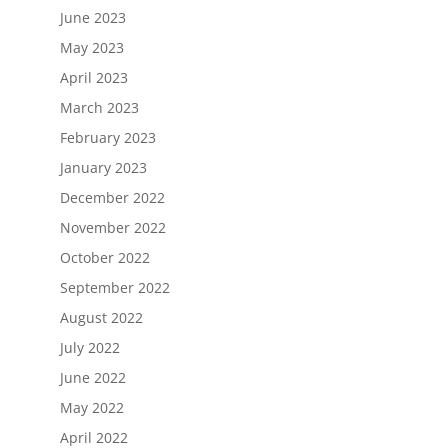
June 2023
May 2023
April 2023
March 2023
February 2023
January 2023
December 2022
November 2022
October 2022
September 2022
August 2022
July 2022
June 2022
May 2022
April 2022