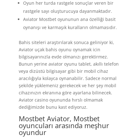
Oyun her turda rastgele sonuçlar veren bir
rastgele sayı oluşturucuya dayanmaktadır.
Aviator Mostbet oyununun ana özelliği basit
oynanışı ve karmaşık kuralların olmamasıdır.
Bahis siteleri araştırılarak sonuca geliniyor ki,
Aviator uçak bahis oyunu oynamak icin
bilgisayarınızla evde olmanızı gerektirmez.
Bunun yerine aviator oyunu tablet, akıllı telefon
veya dizüstü bilgisayar gibi bir mobil cihaz
aracılığıyla kolayca oynanabilir. Sadece normal
şekilde yüklemeniz gerekecek ve her şey mobil
cihazınızın ekranına göre ayarlana bilinecek.
Aviator casino oyununda hırslı olmamak
dediğimizde bunu kast ediyoruz.
Mostbet Aviator, Mostbet
oyuncuları arasında meşhur
oyundur