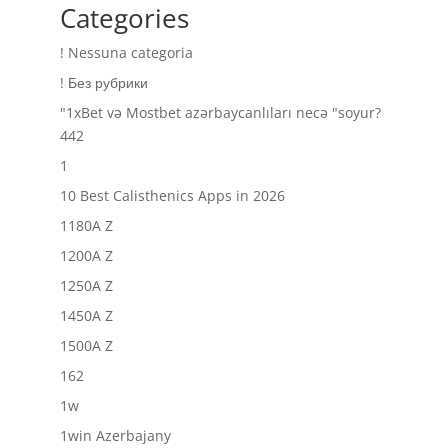
Categories
! Nessuna categoria
! Без рубрики
"1xBet və Mostbet azərbaycanlıları necə "soyur?
442
1
10 Best Calisthenics Apps in 2026
1180A Z
1200A Z
1250A Z
1450A Z
1500A Z
162
1w
1win Azerbajany