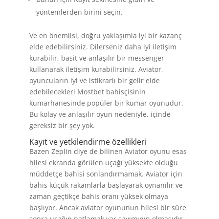
yöntemlerden birini seçin.
Ve en önemlisi, doğru yaklaşımla iyi bir kazanç
elde edebilirsiniz. Dilerseniz daha iyi iletişim
kurabilir, basit ve anlaşılır bir messenger
kullanarak iletişim kurabilirsiniz. Aviator,
oyuncuların iyi ve istikrarlı bir gelir elde
edebilecekleri Mostbet bahisçisinin
kumarhanesinde popüler bir kumar oyunudur.
Bu kolay ve anlaşılır oyun nedeniyle, içinde
gereksiz bir şey yok.
Kayıt ve yetkilendirme özellikleri
Bazen Zeplin diye de bilinen Aviator oyunu esas
hilesi ekranda görülen uçağı yüksekte olduğu
müddetçe bahisi sonlandırmamak. Aviator için
bahis küçük rakamlarla başlayarak oynanılır ve
zaman geçtikçe bahis oranı yüksek olmaya
başlıyor. Ancak aviator oyununun hilesi bir süre
sonra uçağın patlamak var sayımının olmasıdır.