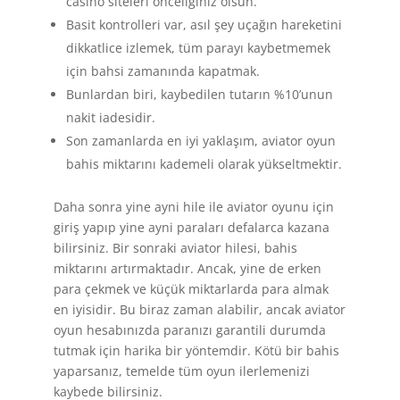
casino siteleri önceliğiniz olsun.
Basit kontrolleri var, asıl şey uçağın hareketini
dikkatlice izlemek, tüm parayı kaybetmemek
için bahsi zamanında kapatmak.
Bunlardan biri, kaybedilen tutarın %10’unun
nakit iadesidir.
Son zamanlarda en iyi yaklaşım, aviator oyun
bahis miktarını kademeli olarak yükseltmektir.
Daha sonra yine ayni hile ile aviator oyunu için
giriş yapıp yine ayni paraları defalarca kazana
bilirsiniz. Bir sonraki aviator hilesi, bahis
miktarını artırmaktadır. Ancak, yine de erken
para çekmek ve küçük miktarlarda para almak
en iyisidir. Bu biraz zaman alabilir, ancak aviator
oyun hesabınızda paranızı garantili durumda
tutmak için harika bir yöntemdir. Kötü bir bahis
yaparsanız, temelde tüm oyun ilerlemenizi
kaybede bilirsiniz.