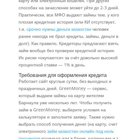
карту или электронный кошелек. При других
способах на зачисление может уйти до 2-3 дней.
Практически, все МФО выдают займы тем, у кого
плохая кредитная история (или КИ отсутствует,
т.е.
срочно нужны деньги казахстан
человек
ранее никогда не брал кредиты, займы, деньги в
долг). Как правило, Кредиторы предлагают взять
займ вообще без проверки кредитной истории.
Их риски «окупаются» за счёт довольно высокой
процентной ставки — 1% в день.
Требования для оформления кредита
Работает сайт круглые сутки, без выходных и
праздничных дней. GreenMoney — сервис,
который выдаем займы на карту жителям
Барнаула уже несколько лет. Чтобы получить
займ в GreenMoney, выберите условия на
калькуляторе и заполните заявку. Также нужно
выбрать способ получения денег (на карту, счет
электронного
займ казахстан онлайн под ноль
процентов
кошелька или в банке, наличными и т.