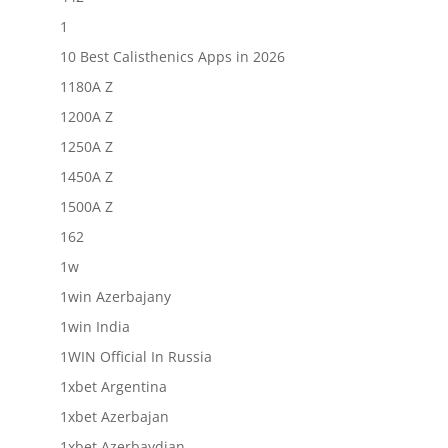
1
10 Best Calisthenics Apps in 2026
1180A Z
1200A Z
1250A Z
1450A Z
1500A Z
162
1w
1win Azerbajany
1win India
1WIN Official In Russia
1xbet Argentina
1xbet Azerbajan
1xbet Azerbaydjan