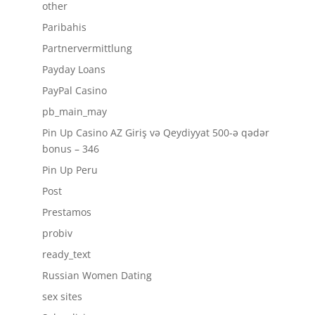
other
Paribahis
Partnervermittlung
Payday Loans
PayPal Casino
pb_main_may
Pin Up Casino AZ Giriş və Qeydiyyat 500-ə qədər
bonus – 346
Pin Up Peru
Post
Prestamos
probiv
ready_text
Russian Women Dating
sex sites