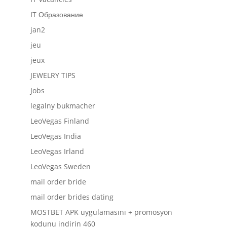
IT Образование
jan2
jeu
jeux
JEWELRY TIPS
Jobs
legalny bukmacher
LeoVegas Finland
LeoVegas India
LeoVegas Irland
LeoVegas Sweden
mail order bride
mail order brides dating
MOSTBET APK uygulamasını + promosyon
kodunu indirin 460