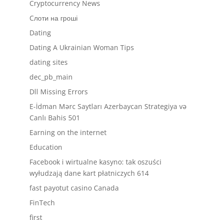
Cryptocurrency News
Cлоти на гроші
Dating
Dating A Ukrainian Woman Tips
dating sites
dec_pb_main
Dll Missing Errors
E-İdman Mərc Saytları Azerbaycan Strategiya və
Canlı Bahis 501
Earning on the internet
Education
Facebook i wirtualne kasyno: tak oszuści
wyłudzają dane kart płatniczych 614
fast payotut casino Canada
FinTech
first