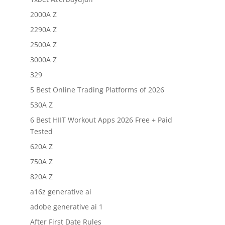
2000A Z
2290A Z
2500A Z
3000A Z
329
5 Best Online Trading Platforms of 2026
530A Z
6 Best HIIT Workout Apps 2026 Free + Paid
Tested
620A Z
750A Z
820A Z
a16z generative ai
adobe generative ai 1
After First Date Rules