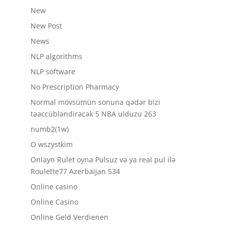
New
New Post
News
NLP algorithms
NLP software
No Prescription Pharmacy
Normal mövsümün sonuna qədər bizi
təəccübləndirəcək 5 NBA ulduzu 263
numb2(1w)
O wszystkim
Onlayn Rulet oyna Pulsuz və ya real pul ilə
Roulette77 Azerbaijan 534
Online casino
Online Casino
Online Geld Verdienen