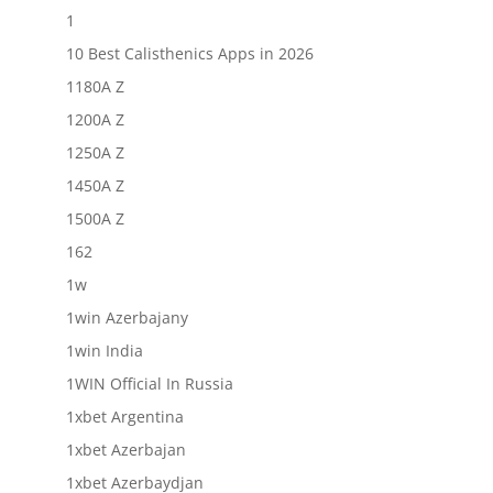
1
10 Best Calisthenics Apps in 2026
1180A Z
1200A Z
1250A Z
1450A Z
1500A Z
162
1w
1win Azerbajany
1win India
1WIN Official In Russia
1xbet Argentina
1xbet Azerbajan
1xbet Azerbaydjan