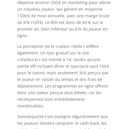
dépense environ 200 € en marketing pour attirer
un nouveau joueur, qui génère en moyenne
1 500 € de mise annuelle, avec une marge brute
de 8 % (120 €). Le ROI est donc de 60 % sur le
premier an, bien inférieur au 6 % du joueur en
ligne.
La perception de la « valeur réelle » diffère
également. Un tour gratuit sur le slot
« Starburst » est estimé à 1 €, tandis qu’une
soirée VIP incluant dîner et spectacle vaut 150 €
pour le casino, mais seulement 30 € perçus par
le joueur en raison du temps et des frais de
déplacement. Les programmes en ligne offrent
donc une valeur perçue plus élevée, car les
récompenses sont immédiatement
monétisables.
Domotique34.Com souligne régulièrement que
les joueurs doivent comparer le cash‑back, les