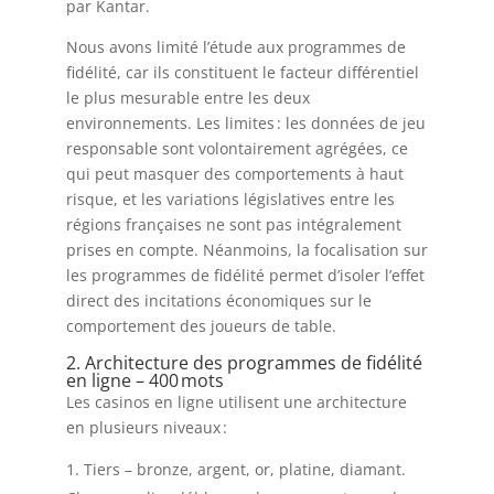
par Kantar.
Nous avons limité l’étude aux programmes de
fidélité, car ils constituent le facteur différentiel
le plus mesurable entre les deux
environnements. Les limites : les données de jeu
responsable sont volontairement agrégées, ce
qui peut masquer des comportements à haut
risque, et les variations législatives entre les
régions françaises ne sont pas intégralement
prises en compte. Néanmoins, la focalisation sur
les programmes de fidélité permet d’isoler l’effet
direct des incitations économiques sur le
comportement des joueurs de table.
2. Architecture des programmes de fidélité
en ligne – 400 mots
Les casinos en ligne utilisent une architecture
en plusieurs niveaux :
Tiers – bronze, argent, or, platine, diamant.