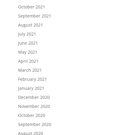
October 2021
September 2021
August 2021
July 2021
June 2021
May 2021
April 2021
March 2021
February 2021
January 2021
December 2020
November 2020
October 2020
September 2020
August 2020