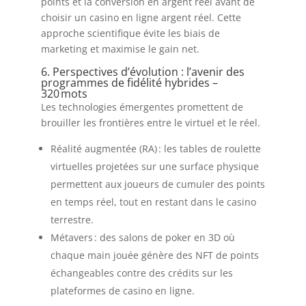
points et la conversion en argent réel avant de
choisir un casino en ligne argent réel. Cette
approche scientifique évite les biais de
marketing et maximise le gain net.
6. Perspectives d’évolution : l’avenir des
programmes de fidélité hybrides –
320 mots
Les technologies émergentes promettent de
brouiller les frontières entre le virtuel et le réel.
Réalité augmentée (RA) : les tables de roulette
virtuelles projetées sur une surface physique
permettent aux joueurs de cumuler des points
en temps réel, tout en restant dans le casino
terrestre.
Métavers : des salons de poker en 3D où
chaque main jouée génère des NFT de points
échangeables contre des crédits sur les
plateformes de casino en ligne.