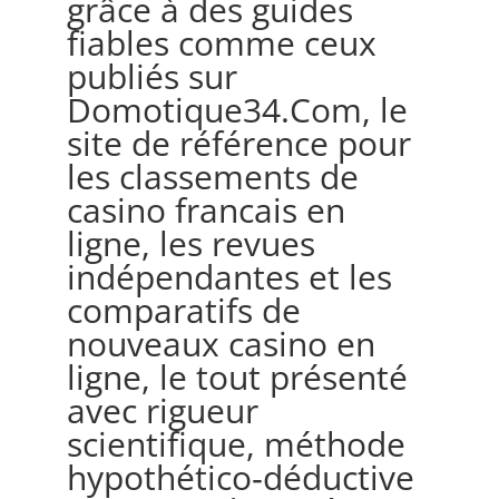
grâce à des guides
fiables comme ceux
publiés sur
Domotique34.Com, le
site de référence pour
les classements de
casino francais en
ligne, les revues
indépendantes et les
comparatifs de
nouveaux casino en
ligne, le tout présenté
avec rigueur
scientifique, méthode
hypothético‑déductive