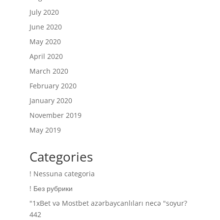
July 2020
June 2020
May 2020
April 2020
March 2020
February 2020
January 2020
November 2019
May 2019
Categories
! Nessuna categoria
! Без рубрики
"1xBet və Mostbet azərbaycanlıları necə "soyur?
442