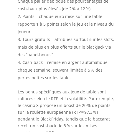
Chaque palier débloque des pourcentages de
cash‑back plus élevés (de 2 % à 12 %).
Points – chaque euro misé sur une table
rapporte 1 à 5 points selon le jeu et le niveau du
joueur.
Tours gratuits – attribués surtout sur les slots,
mais de plus en plus offerts sur le blackjack via
des “hand‑bonus”.
Cash‑back – remise en argent automatique
chaque semaine, souvent limitée à 5 % des
pertes nettes sur les tables.
Les bonus spécifiques aux jeux de table sont
calibrés selon le RTP et la volatilité. Par exemple,
le casino X propose un boost de 20 % de points
sur la roulette européenne (RTP ≈ 97,3 %)
pendant le Black Friday, tandis que le baccarat
reçoit un cash‑back de 8 % sur les mises