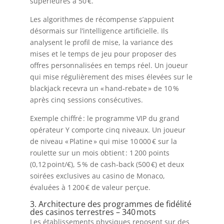
supérieures à 50 €.
Les algorithmes de récompense s’appuient
désormais sur l’intelligence artificielle. Ils
analysent le profil de mise, la variance des
mises et le temps de jeu pour proposer des
offres personnalisées en temps réel. Un joueur
qui mise régulièrement des mises élevées sur le
blackjack recevra un « hand‑rebate » de 10 %
après cinq sessions consécutives.
Exemple chiffré : le programme VIP du grand
opérateur Y comporte cinq niveaux. Un joueur
de niveau « Platine » qui mise 10 000 € sur la
roulette sur un mois obtient : 1 200 points
(0,12 point/€), 5 % de cash‑back (500 €) et deux
soirées exclusives au casino de Monaco,
évaluées à 1 200 € de valeur perçue.
3. Architecture des programmes de fidélité
des casinos terrestres – 340 mots
Les établissements physiques reposent sur des