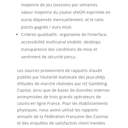
moyenne de jeu (sessions par semaine),
valeur moyenne du joueur (AVGP) exprimée en
euros dépensés mensuellement, et le ratio
points‑gagnés / euro misé.
Critères qualitatifs : ergonomie de l’interface,
accessibilité multicanal (mobile, desktop),
transparence des conditions de mise et
sentiment de sécurité perçu.
Les sources proviennent de rapports d’audit
publiés par l’Autorité Nationale des Jeux (ANJ),
d’études de marché réalisées par H2 Gambling
Capital, ainsi que de bases de données internes
anonymisées de trois grands opérateurs de
casino en ligne France. Pour les établissements
physiques, nous avons utilisé les rapports
annuels de la Fédération Française des Casinos
et des enquêtes de satisfaction client menées