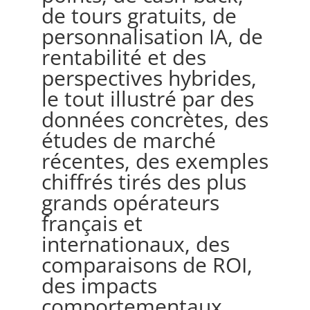
de tours gratuits, de
personnalisation IA, de
rentabilité et des
perspectives hybrides,
le tout illustré par des
données concrètes, des
études de marché
récentes, des exemples
chiffrés tirés des plus
grands opérateurs
français et
internationaux, des
comparaisons de ROI,
des impacts
comportementaux