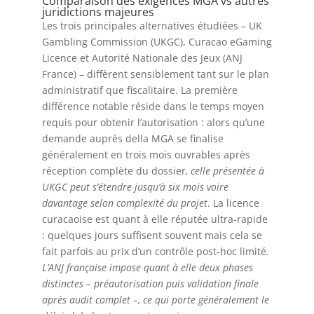
Comparaison des exigences MGA vs autres
juridictions majeures
Les trois principales alternatives étudiées – UK
Gambling Commission (UKGC), Curacao eGaming
Licence et Autorité Nationale des Jeux (ANJ
France) – diffèrent sensiblement tant sur le plan
administratif que fiscalitaire. La première
différence notable réside dans le temps moyen
requis pour obtenir l’autorisation : alors qu’une
demande auprès della MGA se finalise
généralement en trois mois ouvrables après
réception complète du dossier
, celle présentée à
UKGC peut s’étendre jusqu’à six mois voire
davantage selon complexité du projet
. La licence
curacaoise est quant à elle réputée ultra‑rapide
: quelques jours suffisent souvent mais cela se
fait parfois au prix d’un contrôle post‑hoc limité
.
L’ANJ française impose quant à elle deux phases
distinctes – préautorisation puis validation finale
après audit complet –, ce qui porte généralement le