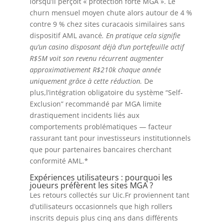
lorsqu’il perçoit « protection forte MG​A ». Le
churn mensuel moyen chute alors autour de 4 %
contre 9 % chez sites curacaois similaires sans
dispositif AML avancé
. En pratique cela signifie
qu’un casino disposant déjà d’un portefeuille actif
R$5M voit son revenu récurrent augmenter
approximativement R$210k chaque année
uniquement grâce à cette réduction.
De
plus,l’intégration obligatoire du système “Self‐
Exclusion” recommandé par MG​A limite
drastiquement incidents liés aux
comportements problématiques — facteur
rassurant tant pour investisseurs institutionnels
que pour partenaires bancaires cherchant
conformité AML.*
Expériences utilisateurs : pourquoi les
joueurs préfèrent les sites MGA ?
Les retours collectés sur Uic.Fr proviennent tant
d’utilisateurs occasionnels que high rollers
inscrits depuis plus cinq ans dans différents