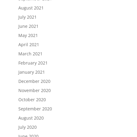
August 2021
July 2021
June 2021
May 2021
April 2021
March 2021
February 2021
January 2021
December 2020
November 2020
October 2020
September 2020
August 2020
July 2020
June 2020