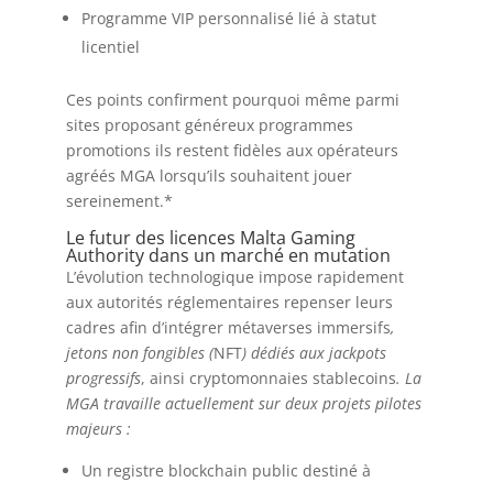
Programme VIP personnalisé lié à statut
licentiel
Ces points confirment pourquoi même parmi
sites proposant généreux programmes
promotions ils restent fidèles aux opérateurs
agréés MG​A lorsqu’ils souhaitent jouer
sereinement.*
Le futur des licences Malta Gaming
Authority dans un marché en mutation
L’évolution technologique impose rapidement
aux autorités réglementaires repenser leurs
cadres afin d’intégrer métaverses immersifs
,
jetons non fongibles (
NFT
) dédiés aux jackpots
progressifs
, ainsi cryptomonnaies stablecoins
. La
MG​A travaille actuellement sur deux projets pilotes
majeurs :
Un registre blockchain public destiné à