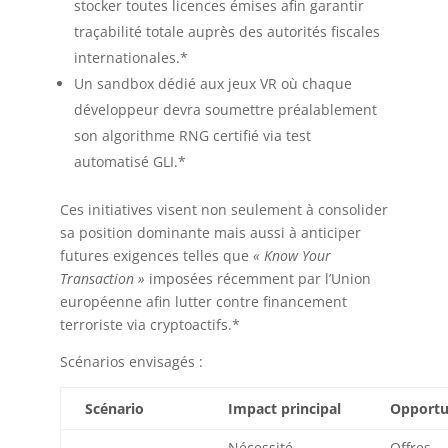
stocker toutes licences émises afin garantir
traçabilité totale auprès des autorités fiscales
internationales.*
Un sandbox dédié aux jeux VR où chaque
développeur devra soumettre préalablement
son algorithme RNG certifié via test
automatisé GLI.*
Ces initiatives visent non seulement à consolider
sa position dominante mais aussi à anticiper
futures exigences telles que
« Know Your
Transaction »
imposées récemment par l’Union
européenne afin lutter contre financement
terroriste via cryptoactifs.*
Scénarios envisagés :
Scénario
Impact principal
Opportu
Nécessité
Offres