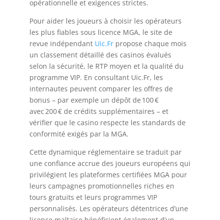
opérationnelle et exigences strictes.
Pour aider les joueurs à choisir les opérateurs
les plus fiables sous licence MGA, le site de
revue indépendant
Uic.Fr
propose chaque mois
un classement détaillé des casinos évalués
selon la sécurité, le RTP moyen et la qualité du
programme VIP. En consultant Uic.Fr, les
internautes peuvent comparer les offres de
bonus – par exemple un dépôt de 100 €
avec 200 € de crédits supplémentaires – et
vérifier que le casino respecte les standards de
conformité exigés par la MGA.
Cette dynamique réglementaire se traduit par
une confiance accrue des joueurs européens qui
privilégient les plateformes certifiées MGA pour
leurs campagnes promotionnelles riches en
tours gratuits et leurs programmes VIP
personnalisés. Les opérateurs détentrices d’une
licence maltaise bénéficient également d’un