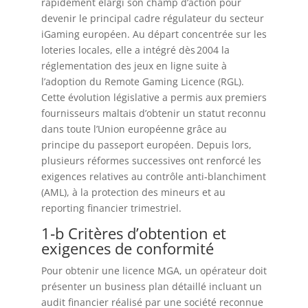
rapidement élargi son champ d’action pour
devenir le principal cadre régulateur du secteur
iGaming européen. Au départ concentrée sur les
loteries locales, elle a intégré dès 2004 la
réglementation des jeux en ligne suite à
l’adoption du Remote Gaming Licence (RGL).
Cette évolution législative a permis aux premiers
fournisseurs maltais d’obtenir un statut reconnu
dans toute l’Union européenne grâce au
principe du passeport européen. Depuis lors,
plusieurs réformes successives ont renforcé les
exigences relatives au contrôle anti‑blanchiment
(AML), à la protection des mineurs et au
reporting financier trimestriel.
1‑b Critères d’obtention et
exigences de conformité
Pour obtenir une licence MGA, un opérateur doit
présenter un business plan détaillé incluant un
audit financier réalisé par une société reconnue