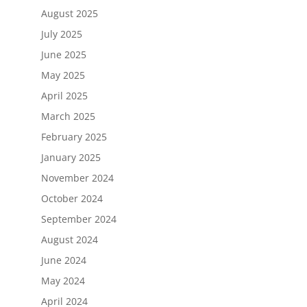
August 2025
July 2025
June 2025
May 2025
April 2025
March 2025
February 2025
January 2025
November 2024
October 2024
September 2024
August 2024
June 2024
May 2024
April 2024