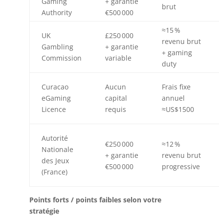
Gaming
+ garantie
brut
Authority
€500 000
≈15 %
UK
£250 000
revenu brut
Gambling
+ garantie
+ gaming
Commission
variable
duty
Curacao
Aucun
Frais fixe
eGaming
capital
annuel
Licence
requis
≈US$1500
Autorité
€250 000
≈12 %
Nationale
+ garantie
revenu brut
des Jeux
€500 000
progressive
(France)
Points forts / points faibles selon votre
stratégie