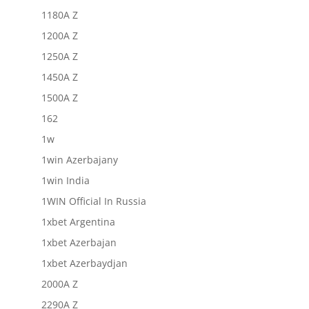
1180A Z
1200A Z
1250A Z
1450A Z
1500A Z
162
1w
1win Azerbajany
1win India
1WIN Official In Russia
1xbet Argentina
1xbet Azerbajan
1xbet Azerbaydjan
2000A Z
2290A Z