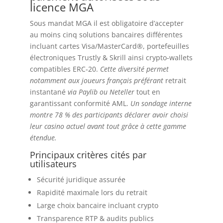
licence MGA
Sous mandat MG​A il est obligatoire d’accepter
au moins cinq solutions bancaires différentes
incluant cartes Visa/MasterCard®, portefeuilles
électroniques Trustly & Skrill ainsi crypto‐wallets
compatibles ERC‑20.
Cette diversité permet
notamment aux joueurs français préférant
retrait
instantané
via Paylib ou Neteller
tout en
garantissant conformité AML.
Un sondage interne
montre 78 % des participants déclarer avoir choisi
leur casino actuel avant tout grâce à cette gamme
étendue.
Principaux critères cités par
utilisateurs
Sécurité juridique assurée
Rapidité maximale lors du retrait
Large choix bancaire incluant crypto
Transparence RTP & audits publics