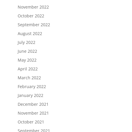
November 2022
October 2022
September 2022
August 2022
July 2022
June 2022
May 2022
April 2022
March 2022
February 2022
January 2022
December 2021
November 2021
October 2021
September 2021