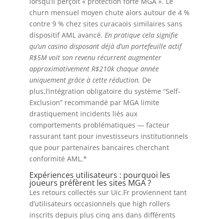
lorsqu’il perçoit « protection forte MG​A ». Le
churn mensuel moyen chute alors autour de 4 %
contre 9 % chez sites curacaois similaires sans
dispositif AML avancé
. En pratique cela signifie
qu’un casino disposant déjà d’un portefeuille actif
R$5M voit son revenu récurrent augmenter
approximativement R$210k chaque année
uniquement grâce à cette réduction.
De
plus,l’intégration obligatoire du système “Self‐
Exclusion” recommandé par MG​A limite
drastiquement incidents liés aux
comportements problématiques — facteur
rassurant tant pour investisseurs institutionnels
que pour partenaires bancaires cherchant
conformité AML.*
Expériences utilisateurs : pourquoi les
joueurs préfèrent les sites MGA ?
Les retours collectés sur Uic.Fr proviennent tant
d’utilisateurs occasionnels que high rollers
inscrits depuis plus cinq ans dans différents