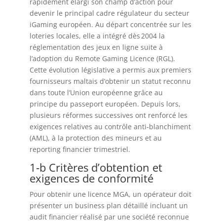
rapidement élargi son champ d’action pour
devenir le principal cadre régulateur du secteur
iGaming européen. Au départ concentrée sur les
loteries locales, elle a intégré dès 2004 la
réglementation des jeux en ligne suite à
l’adoption du Remote Gaming Licence (RGL).
Cette évolution législative a permis aux premiers
fournisseurs maltais d’obtenir un statut reconnu
dans toute l’Union européenne grâce au
principe du passeport européen. Depuis lors,
plusieurs réformes successives ont renforcé les
exigences relatives au contrôle anti‑blanchiment
(AML), à la protection des mineurs et au
reporting financier trimestriel.
1‑b Critères d’obtention et
exigences de conformité
Pour obtenir une licence MGA, un opérateur doit
présenter un business plan détaillé incluant un
audit financier réalisé par une société reconnue