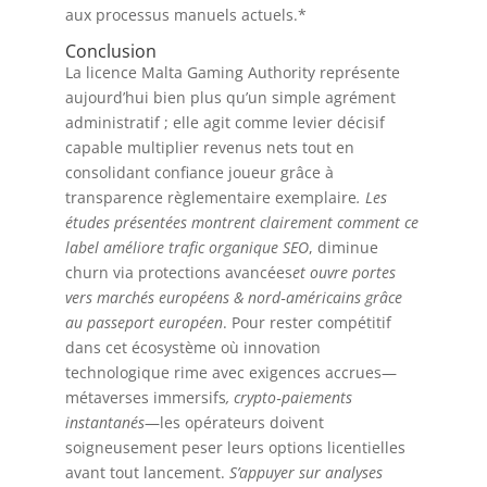
aux processus manuels actuels.*
Conclusion
La licence Malta Gaming Authority représente
aujourd’hui bien plus qu’un simple agrément
administratif ; elle agit comme levier décisif
capable multipli­er revenus nets tout en
consolidant confiance joueur grâce à
transparence règlementaire exemplaire
. Les
études présentées montrent clairement comment ce
label améliore trafic organique SEO
, diminue
churn via protections avancées
et ouvre portes
vers marchés européens & nord‑américains grâce
au passeport européen
. Pour rester compétitif
dans cet écosystème où innovation
technologique rime avec exigences accrues—
métaverses immersifs
, crypto‐paiements
instantanés
—les opérateurs doivent
soigneusement peser leurs options licentielles
avant tout lancement.
S’appuyer sur analyses