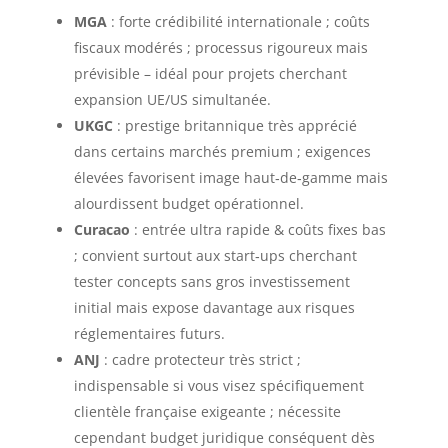
MGA
: forte crédibilité internationale ; coûts
fiscaux modérés ; processus rigoureux mais
prévisible – idéal pour projets cherchant
expansion UE/US simultanée.
UKGC
: prestige britannique très apprécié
dans certains marchés premium ; exigences
élevées favorisent image haut‑de‑gamme mais
alourdissent budget opérationnel.
Curacao
: entrée ultra rapide & coûts fixes bas
; convient surtout aux start‑ups cherchant
tester concepts sans gros investissement
initial mais expose davantage aux risques
réglementaires futurs.
ANJ
: cadre protecteur très strict ;
indispensable si vous visez spécifiquement
clientèle française exigeante ; nécessite
cependant budget juridique conséquent dès