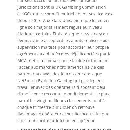
sur ses accords bilatéraux avec plusieurs
juridictions dont la UK Gambling Commission
(UKGC), qui reconnaît mutuellement ses licences
depuis 2015. Aux États‑Unis, bien que le jeu en
ligne soit majoritairement régulé au niveau
étatique, certains États tels que New Jersey ou
Pennsylvanie acceptent les audits réalisés sous
supervision maltese pour accorder leur propre
agrément aux plateformes déjà licenciées par la
MGA. Cette reconnaissance facilite notamment
l’accès aux marchés nord‑américains via des
partenariats avec des fournisseurs tels que
NetEnt ou Evolution Gaming qui privilégient
travailler avec des opérateurs disposant déjà
d’une licence reconnue mondialement. De plus,
parmi les vingt meilleurs classements publiés
chaque trimestre sur Uic.Fr on retrouve
davantage d’opérateurs sous licence Malte que
sous toute autre juridiction européenne.