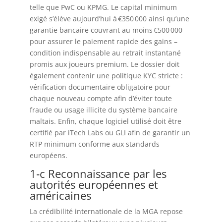
telle que PwC ou KPMG. Le capital minimum
exigé s’élève aujourd’hui à €350 000 ainsi qu’une
garantie bancaire couvrant au moins €500 000
pour assurer le paiement rapide des gains –
condition indispensable au retrait instantané
promis aux joueurs premium. Le dossier doit
également contenir une politique KYC stricte :
vérification documentaire obligatoire pour
chaque nouveau compte afin d’éviter toute
fraude ou usage illicite du système bancaire
maltais. Enfin, chaque logiciel utilisé doit être
certifié par iTech Labs ou GLI afin de garantir un
RTP minimum conforme aux standards
européens.
1‑c Reconnaissance par les
autorités européennes et
américaines
La crédibilité internationale de la MGA repose