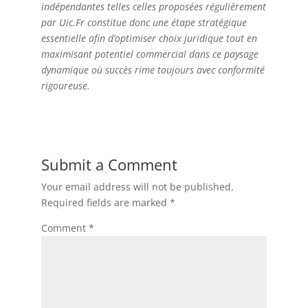
indépendantes telles celles proposées régulièrement
par Uic.Fr constitue donc une étape stratégique
essentielle afin d’optimiser choix juridique tout en
maximisant potentiel commercial dans ce paysage
dynamique où succès rime toujours avec conformité
rigoureuse.
Submit a Comment
Your email address will not be published.
Required fields are marked
*
Comment
*