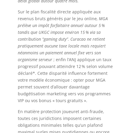
délai global autour quatre mois.
Sur le plan fiscalité directe appliquée aux
revenus bruts générés par le jeu online
, MG​A
prélève un impôt forfaitaire annuel autour 5 %
tandis que UKGC impose environ 15 % via sa
contribution “gaming duty”. Curacao ne retient
pratiquement aucune taxe locale mais requiert
néanmoins un paiement annuel fixe vers son
organisme serveur
; enfin l’ANJ applique un taux
progressif pouvant atteindre 12 % selon volume
déclaré*. Cette disparité influence fortement
votre modèle économique : opter pour MG​A
permet souvent d’allouer davantage
budgétisation marketing vers vos programmes
VIP ou vos bonus « tours gratuits ».
En matière protection joueuret anti‑fraude,
toutes ces juridictions imposent certaines
obligations minimales telles qu’un plafond
maximal surles mises quotidiennes ou encore