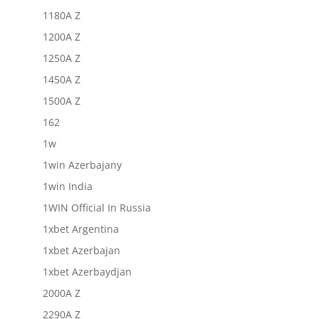
1180A Z
1200A Z
1250A Z
1450A Z
1500A Z
162
1w
1win Azerbajany
1win India
1WIN Official In Russia
1xbet Argentina
1xbet Azerbajan
1xbet Azerbaydjan
2000A Z
2290A Z