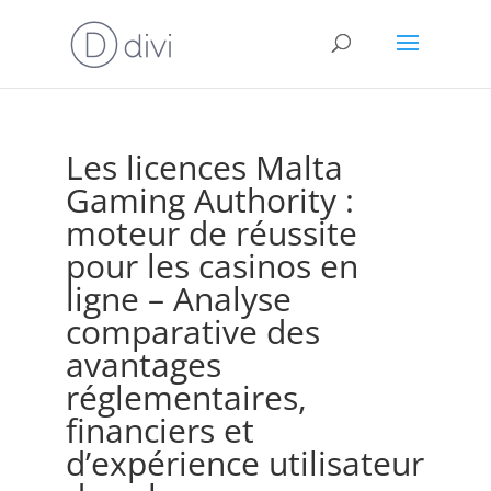
Les licences Malta
Gaming Authority :
moteur de réussite
pour les casinos en
ligne – Analyse
comparative des
avantages
réglementaires,
financiers et
d’expérience utilisateur