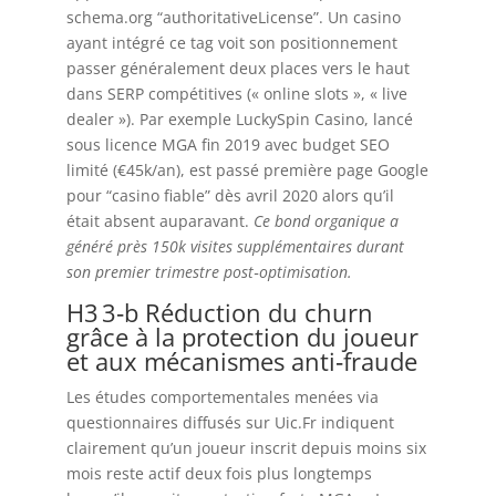
schema.org “authoritativeLicense”. Un casino
ayant intégré ce tag voit son positionnement
passer généralement deux places vers le haut
dans SERP compétitives (« online slots », « live
dealer »). Par exemple LuckySpin Casino, lancé
sous licence MG​A fin 2019 avec budget SEO
limité (€45k/an), est passé première page Google
pour “casino fiable” dès avril 2020 alors qu’il
était absent auparavant.
Ce bond organique a
généré près 150k visites supplémentaires durant
son premier trimestre post‑optimisation.
H3 3‑b Réduction du churn
grâce à la protection du joueur
et aux mécanismes anti‑fraude
Les études comportementales menées via
questionnaires diffusés sur Uic.Fr indiquent
clairement qu’un joueur inscrit depuis moins six
mois reste actif deux fois plus longtemps