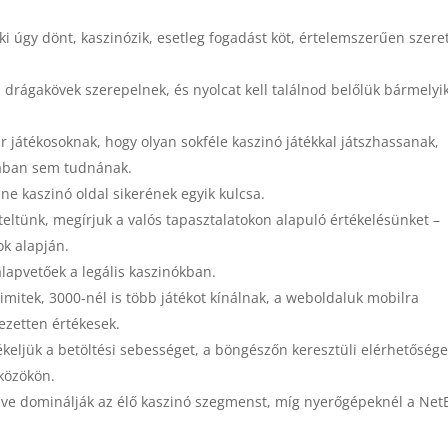
aki úgy dönt, kaszinózik, esetleg fogadást köt, értelemszerűen szere
 drágakövek szerepelnek, és nyolcat kell találnod belőlük bármelyi
r játékosoknak, hogy olyan sokféle kaszinó játékkal játszhassanak,
jában sem tudnának.
ine kaszinó oldal sikerének egyik kulcsa.
ltünk, megírjuk a valós tapasztalatokon alapuló értékelésünket –
ok alapján.
alapvetőek a legális kaszinókban.
mitek, 3000-nél is több játékot kínálnak, a weboldaluk mobilra
jezetten értékesek.
keljük a betöltési sebességet, a böngészőn keresztüli elérhetősége
közökön.
ive dominálják az élő kaszinó szegmenst, míg nyerőgépeknél a Net