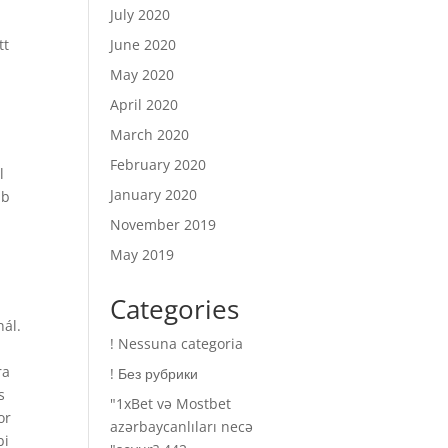
July 2020
tt
June 2020
May 2020
April 2020
March 2020
February 2020
l
January 2020
bb
November 2019
May 2019
Categories
nál.
! Nessuna categoria
ra
! Без рубрики
s
"1xBet və Mostbet
or
azərbaycanlıları necə
bi