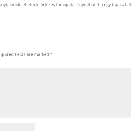
onytalanok lehetnek, értékes támogatást nyújthat, ha egy tapasztal
quired fields are marked
*