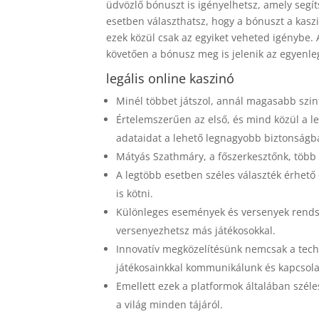
üdvözlő bónuszt is igényelhetsz, amely segí
esetben választhatsz, hogy a bónuszt a kasz
ezek közül csak az egyiket veheted igénybe. 
követően a bónusz meg is jelenik az egyenl
legális online kaszinó
Minél többet játszol, annál magasabb szin
Értelemszerűen az első, és mind közül a l
adataidat a lehető legnagyobb biztonságb
Mátyás Szathmáry, a főszerkesztőnk, több m
A legtöbb esetben széles választék érhető 
is kötni.
Különleges események és versenyek rends
versenyezhetsz más játékosokkal.
Innovatív megközelítésünk nemcsak a tech
játékosainkkal kommunikálunk és kapcsola
Emellett ezek a platformok általában széle
a világ minden tájáról.