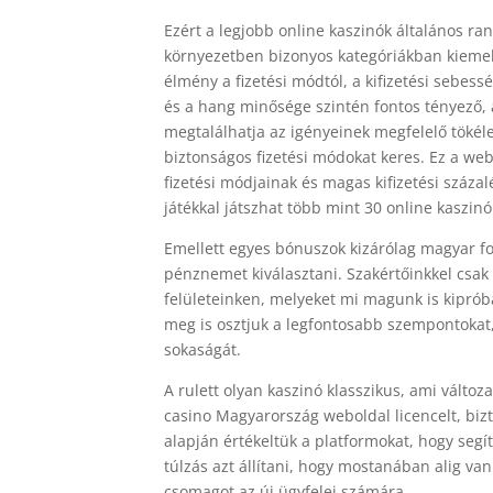
Ezért a legjobb online kaszinók általános ra
környezetben bizonyos kategóriákban kiemelk
élmény a fizetési módtól, a kifizetési sebessé
és a hang minősége szintén fontos tényező, 
megtalálhatja az igényeinek megfelelő tökéle
biztonságos fizetési módokat keres. Ez a we
fizetési módjainak és magas kifizetési száz
játékkal játszhat több mint 30 online kaszin
Emellett egyes bónuszok kizárólag magyar for
pénznemet kiválasztani. Szakértőinkkel csak 
felületeinken, melyeket mi magunk is kiprób
meg is osztjuk a legfontosabb szempontoka
sokaságát.
A rulett olyan kaszinó klasszikus, ami válto
casino Magyarország weboldal licencelt, bi
alapján értékeltük a platformokat, hogy seg
túlzás azt állítani, hogy mostanában alig va
csomagot az új ügyfelei számára.