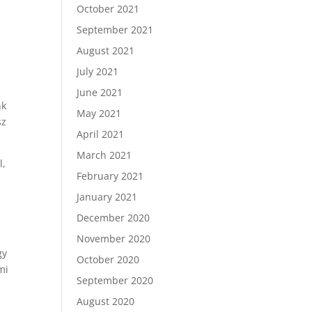
October 2021
September 2021
August 2021
July 2021
June 2021
nk
May 2021
sz
April 2021
March 2021
l,
February 2021
January 2021
December 2020
November 2020
gy
October 2020
mi
September 2020
August 2020