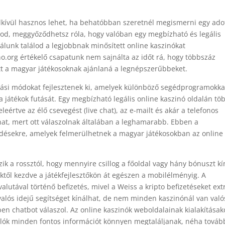
dkívül hasznos lehet, ha behatóbban szeretnél megismerni egy ado
rtod, meggyőződhetsz róla, hogy valóban egy megbízható és legális
nálunk találod a legjobbnak minősített online kaszinókat
o.org értékelő csapatunk nem sajnálta az időt rá, hogy többszáz
tt a magyar játékosoknak ajánlaná a legnépszerűbbeket.
ási módokat fejlesztenek ki, amelyek különböző segédprogramokka
 a játékok futását. Egy megbízható legális online kaszinó oldalán tö
eértve az élő csevegést (live chat), az e-mailt és akár a telefonos
hat, mert ott válaszolnak általában a leghamarabb. Ebben a
rdésekre, amelyek felmerülhetnek a magyar játékosokban az online
k a rossztól, hogy mennyire csillog a főoldal vagy hány bónuszt kí
ektől kezdve a játékfejlesztőkön át egészen a mobilélményig. A
alutával történő befizetés, mivel a Weiss a kripto befizetéseket ext
valós idejű segítséget kínálhat, de nem minden kaszinónál van való
en chatbot válaszol. Az online kaszinók weboldalainak kialakításak
lók minden fontos információt könnyen megtaláljanak, néha továb