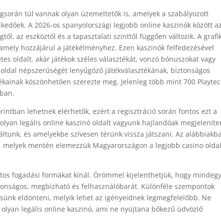
ngsorán túl vannak olyan üzemeltetők is, amelyek a szabályozott
edőek. A 2026-os spanyolországi legjobb online kaszinók között a
gtől, az eszköztől és a tapasztalati szinttől függően változik. A grafi
amely hozzájárul a játékélményhez. Ezen kaszinók felfedezésével
tes oldalt, akár játékok széles választékát, vonzó bónuszokat vagy
boldal népszerűségét lenyűgöző játékválasztékának, biztonságos
alékainak köszönhetően szerezte meg. Jelenleg több mint 700 Playte
óban.
intban lehetnek elérhetők, ezért a regisztráció során fontos ezt a
olyan legális online kaszinó oldalt vagyunk hajlandóak megjeleníte
áltunk, és amelyekbe szívesen térünk vissza játszani. Az alábbiakb
t, melyek mentén elemezzük Magyarországon a legjobb casino olda
zatos fogadási formákat kínál. Örömmel kijelenthetjük, hogy mindegy
ztonságos, megbízható és felhasználóbarát. Különféle szempontok
ítsünk eldönteni, melyik lehet az igényeidnek legmegfelelőbb. Ne
n olyan legális online kaszinó, ami ne nyújtana bőkezű üdvözlő