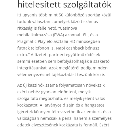
hitelesített szolgáltatók
Itt ugyanis több mint 50 különböző sportág közül
tudunk választani, amelyek között számos
ritkaság is fellelhető. “Casinova
mobilalkalmazása (PWA) azonnal tölt, és a
Pragmatic Play élő asztalai HD minőségben
futnak telefonon is. Napi cashback bónusz
extra.” A fizetett partneri együttműködések
semmi esetben sem befolyásolhatják a szakértői
integritásunkat, azok meglétéről pedig minden
véleményezésnél tájékoztatást teszünk közzé.
Az új kaszinók száma folyamatosan növekszik,
ezért nehéz gyorsan eldönteni, melyik
szolgáltató megbízható, és melyik jelent valós
kockázatot. A látványos dizájn és a hangzatos
ígéretek könnyen félrevezethetik az embert, és a
valóságban nemcsak a pénz, hanem a személyes
adatok elvesztésének kockázata is fennáll. Ezért