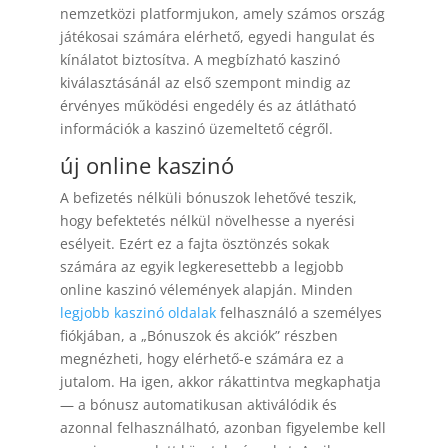
nemzetközi platformjukon, amely számos ország
játékosai számára elérhető, egyedi hangulat és
kínálatot biztosítva. A megbízható kaszinó
kiválasztásánál az első szempont mindig az
érvényes működési engedély és az átlátható
információk a kaszinó üzemeltető cégről.
új online kaszinó
A befizetés nélküli bónuszok lehetővé teszik,
hogy befektetés nélkül növelhesse a nyerési
esélyeit. Ezért ez a fajta ösztönzés sokak
számára az egyik legkeresettebb a legjobb
online kaszinó vélemények alapján. Minden
legjobb kaszinó oldalak
felhasználó a személyes
fiókjában, a „Bónuszok és akciók” részben
megnézheti, hogy elérhető-e számára ez a
jutalom. Ha igen, akkor rákattintva megkaphatja
— a bónusz automatikusan aktiválódik és
azonnal felhasználható, azonban figyelembe kell