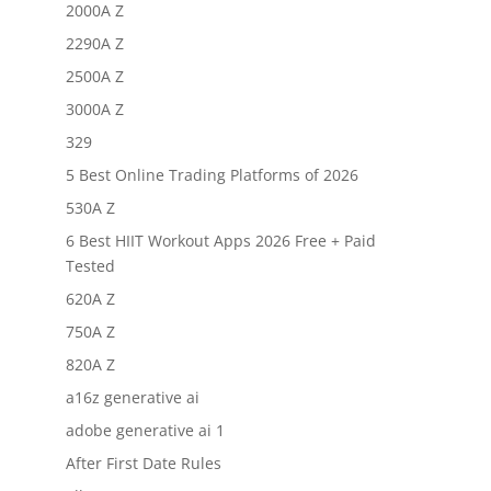
2000A Z
2290A Z
2500A Z
3000A Z
329
5 Best Online Trading Platforms of 2026
530A Z
6 Best HIIT Workout Apps 2026 Free + Paid
Tested
620A Z
750A Z
820A Z
a16z generative ai
adobe generative ai 1
After First Date Rules