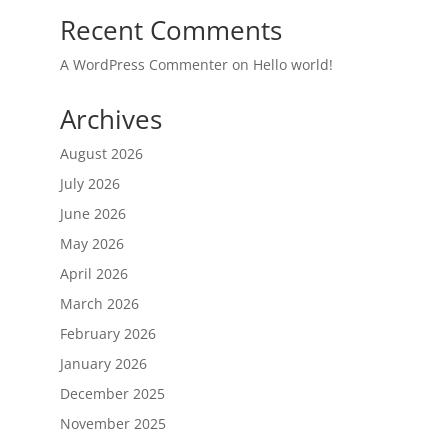
Recent Comments
A WordPress Commenter
on
Hello world!
Archives
August 2026
July 2026
June 2026
May 2026
April 2026
March 2026
February 2026
January 2026
December 2025
November 2025