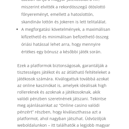
miszerint elvitték a rekordösszegű ötöslottó
főnyereményt, emellett a hatoslottón,
skandináv lottón és Jokeren is lett telitalálat.
A megforgatási követelmények, a maximálisan
kifizethető és minimálisan befizethető összeg
óriási hatással lehet arra, hogy mennyire
értékes egy bónusz a későbbi játék során.
Ezek a platformok biztonságosak, garantálják a
tisztességes játékot és az átlátható feltételeket a
játékosok számára. Kiválogattuk továbbá azokat
az online kaszinókat is, amelyek ideálisak high
rollereknek és azoknak a játékosoknak, akik
valódi pénzben szeretnének játszani. Tekintse
meg ajánlásainkat az “Online casino valódi
pénzért” részben, hogy kiválaszthassa azt a
platformot, ahol nagyban játszhat. Üdvözöljük
weboldalunkon – itt találhatók a legjobb magyar