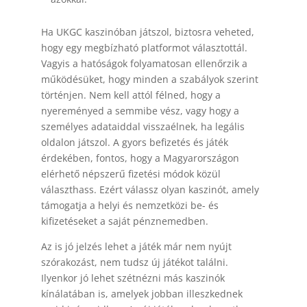
Ha UKGC kaszinóban játszol, biztosra veheted,
hogy egy megbízható platformot választottál.
Vagyis a hatóságok folyamatosan ellenőrzik a
működésüket, hogy minden a szabályok szerint
történjen. Nem kell attól félned, hogy a
nyereményed a semmibe vész, vagy hogy a
személyes adataiddal visszaélnek, ha legális
oldalon játszol. A gyors befizetés és játék
érdekében, fontos, hogy a Magyarországon
elérhető népszerű fizetési módok közül
választhass. Ezért válassz olyan kaszinót, amely
támogatja a helyi és nemzetközi be- és
kifizetéseket a saját pénznemedben.
Az is jó jelzés lehet a játék már nem nyújt
szórakozást, nem tudsz új játékot találni.
Ilyenkor jó lehet szétnézni más kaszinók
kínálatában is, amelyek jobban illeszkednek