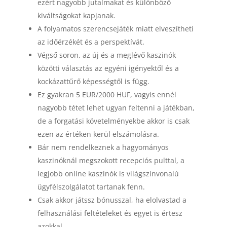
ezért nagyobb jutalmakat és különböző
kiváltságokat kapjanak.
A folyamatos szerencsejáték miatt elveszítheti
az időérzékét és a perspektívát.
Végső soron, az új és a meglévő kaszinók
közötti választás az egyéni igényektől és a
kockázattűrő képességtől is függ.
Ez gyakran 5 EUR/2000 HUF, vagyis ennél
nagyobb tétet lehet ugyan feltenni a játékban,
de a forgatási követelményekbe akkor is csak
ezen az értéken kerül elszámolásra.
Bár nem rendelkeznek a hagyományos
kaszinóknál megszokott recepciós pulttal, a
legjobb online kaszinók is világszínvonalú
ügyfélszolgálatot tartanak fenn.
Csak akkor játssz bónusszal, ha elolvastad a
felhasználási feltételeket és egyet is értesz
azokkal.