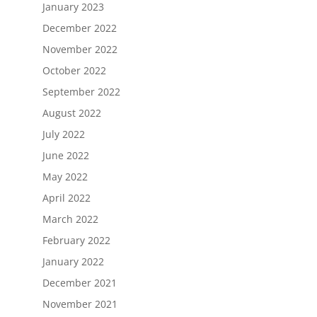
January 2023
December 2022
November 2022
October 2022
September 2022
August 2022
July 2022
June 2022
May 2022
April 2022
March 2022
February 2022
January 2022
December 2021
November 2021