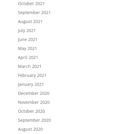
October 2021
September 2021
August 2021
July 2021
June 2021
May 2021
April 2021
March 2021
February 2021
January 2021
December 2020
November 2020
October 2020
September 2020
August 2020