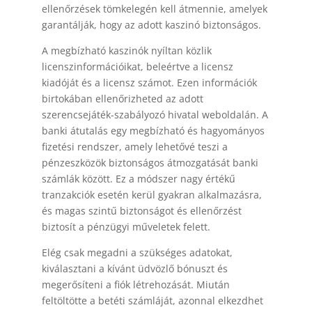
ellenőrzések tömkelegén kell átmennie, amelyek
garantálják, hogy az adott kaszinó biztonságos.
A megbízható kaszinók nyíltan közlik
licenszinformációikat, beleértve a licensz
kiadóját és a licensz számot. Ezen információk
birtokában ellenőrizheted az adott
szerencsejáték-szabályozó hivatal weboldalán. A
banki átutalás egy megbízható és hagyományos
fizetési rendszer, amely lehetővé teszi a
pénzeszközök biztonságos átmozgatását banki
számlák között. Ez a módszer nagy értékű
tranzakciók esetén kerül gyakran alkalmazásra,
és magas szintű biztonságot és ellenőrzést
biztosít a pénzügyi műveletek felett.
Elég csak megadni a szükséges adatokat,
kiválasztani a kívánt üdvözlő bónuszt és
megerősíteni a fiók létrehozását. Miután
feltöltötte a betéti számláját, azonnal elkezdhet