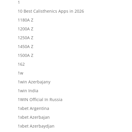
1
10 Best Calisthenics Apps in 2026
1180A Z
1200A Z
1250A Z
1450A Z
1500A Z
162
1w
1win Azerbajany
1win India
1WIN Official In Russia
1xbet Argentina
1xbet Azerbajan
1xbet Azerbaydjan