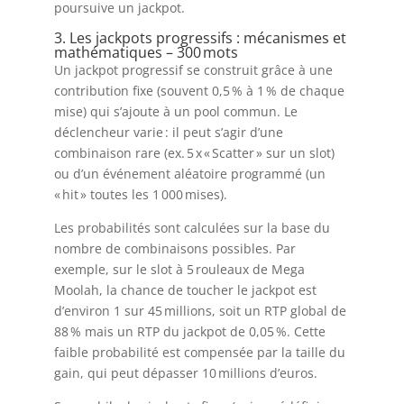
poursuive un jackpot.
3. Les jackpots progressifs : mécanismes et
mathématiques – 300 mots
Un jackpot progressif se construit grâce à une
contribution fixe (souvent 0,5 % à 1 % de chaque
mise) qui s’ajoute à un pool commun. Le
déclencheur varie : il peut s’agir d’une
combinaison rare (ex. 5 x « Scatter » sur un slot)
ou d’un événement aléatoire programmé (un
« hit » toutes les 1 000 mises).
Les probabilités sont calculées sur la base du
nombre de combinaisons possibles. Par
exemple, sur le slot à 5 rouleaux de Mega
Moolah, la chance de toucher le jackpot est
d’environ 1 sur 45 millions, soit un RTP global de
88 % mais un RTP du jackpot de 0,05 %. Cette
faible probabilité est compensée par la taille du
gain, qui peut dépasser 10 millions d’euros.