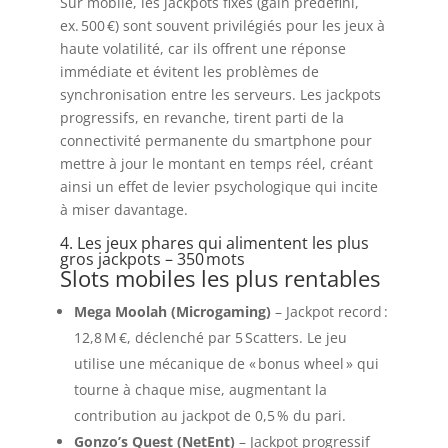
Sur mobile, les jackpots fixes (gain prédéfini,
ex. 500 €) sont souvent privilégiés pour les jeux à
haute volatilité, car ils offrent une réponse
immédiate et évitent les problèmes de
synchronisation entre les serveurs. Les jackpots
progressifs, en revanche, tirent parti de la
connectivité permanente du smartphone pour
mettre à jour le montant en temps réel, créant
ainsi un effet de levier psychologique qui incite
à miser davantage.
4. Les jeux phares qui alimentent les plus
gros jackpots – 350 mots
Slots mobiles les plus rentables
Mega Moolah (Microgaming)
– Jackpot record :
12,8 M €, déclenché par 5 Scatters. Le jeu
utilise une mécanique de « bonus wheel » qui
tourne à chaque mise, augmentant la
contribution au jackpot de 0,5 % du pari.
Gonzo’s Quest (NetEnt)
– Jackpot progressif