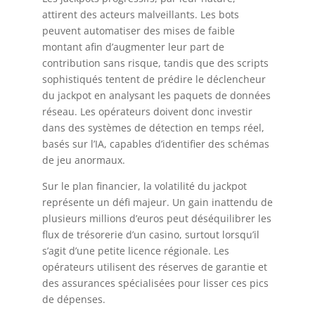
attirent des acteurs malveillants. Les bots
peuvent automatiser des mises de faible
montant afin d’augmenter leur part de
contribution sans risque, tandis que des scripts
sophistiqués tentent de prédire le déclencheur
du jackpot en analysant les paquets de données
réseau. Les opérateurs doivent donc investir
dans des systèmes de détection en temps réel,
basés sur l’IA, capables d’identifier des schémas
de jeu anormaux.
Sur le plan financier, la volatilité du jackpot
représente un défi majeur. Un gain inattendu de
plusieurs millions d’euros peut déséquilibrer les
flux de trésorerie d’un casino, surtout lorsqu’il
s’agit d’une petite licence régionale. Les
opérateurs utilisent des réserves de garantie et
des assurances spécialisées pour lisser ces pics
de dépenses.