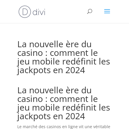
La nouvelle ère du
casino : comment le
jeu mobile redéfinit les
jackpots en 2024
La nouvelle ère du
casino : comment le
jeu mobile redéfinit les
jackpots en 2024
Le marché des casinos en ligne vit une véritable