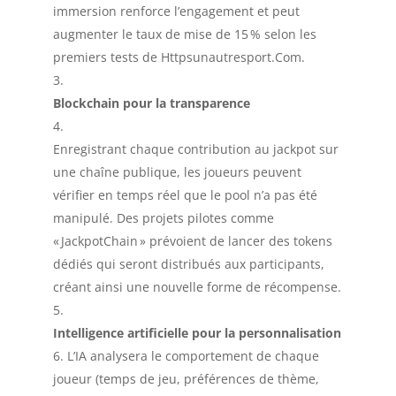
immersion renforce l’engagement et peut
augmenter le taux de mise de 15 % selon les
premiers tests de Httpsunautresport.Com.
Blockchain pour la transparence
Enregistrant chaque contribution au jackpot sur
une chaîne publique, les joueurs peuvent
vérifier en temps réel que le pool n’a pas été
manipulé. Des projets pilotes comme
« JackpotChain » prévoient de lancer des tokens
dédiés qui seront distribués aux participants,
créant ainsi une nouvelle forme de récompense.
Intelligence artificielle pour la personnalisation
L’IA analysera le comportement de chaque
joueur (temps de jeu, préférences de thème,