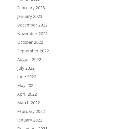
February 2023
January 2023
December 2022
November 2022
October 2022
September 2022
August 2022
July 2022
June 2022
May 2022
April 2022
March 2022
February 2022
January 2022
December 2021