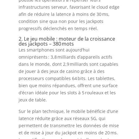
infrastructures serveur, favorisant le cloud edge
afin de réduire la latence à moins de 30 ms,
condition sine qua non pour les jackpots
progressifs déclenchés en temps réel.
2. Le jeu mobile : moteur de la croissance
des jackpots – 380 mots
Les smartphones sont aujourd’hui
omniprésents : 3,8 milliards d’appareils actifs
dans le monde, dont 2,9 milliards sont capables
de jouer à des jeux de casino grâce à des
processeurs compatibles 64 bits. Les tablettes,
bien que moins répandues, offrent une surface
d’écran idéale pour les slots à 5 rouleaux et les
jeux de table.
Sur le plan technique, le mobile bénéficie d’une
latence réduite grâce aux réseaux 5G, qui
permettent de transmettre les données de mise
et de mise à jour du jackpot en moins de 20 ms.