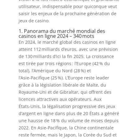
utilisateur, indispensable pour quiconque veut
saisir les enjeux de la prochaine génération de
jeux de casino.
1. Panorama du marché mondial des
casinos en ligne 2024 – 340 mots
En 2024, le marché global des casinos en ligne
atteint 112 milliards d’euros, avec une prévision
de 130 milliards d’ici la fin 2025. La croissance
est tirée par trois régions : l’Europe (42 % du
total), l’Amérique du Nord (28 %) et
l’Asie‑Pacifique (25 %). L’Europe reste leader
grâce à la législation libérale de Malte, du
Royaume‑Uni et de Gibraltar, qui offrent des
licences attractives aux opérateurs. Aux
États‑Unis, la légalisation progressive des jeux
d’argent en ligne dans plus de 20 États a généré
une hausse de 18 % du volume de mises depuis
2022. En Asie‑Pacifique, la Chine continentale
reste fermée, mais le Japon, la Corée du Sud et