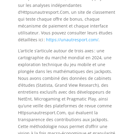
sur les analyses indépendantes
d’Httpsunautresport.Com, un site de classement
qui teste chaque offre de bonus, chaque
mécanisme de paiement et chaque interface
utilisateur. Vous pouvez consulter leurs études
détaillées ici :
https://unautresport.com/
.
L’article s’articule autour de trois axes : une
cartographie du marché mondial en 2024, une
exploration technique du jeu mobile et une
plongée dans les mathématiques des jackpots.
Nous avons combiné des données de cabinets
d’études (Statista, Grand View Research), des
entretiens exclusifs avec des développeurs de
NetEnt, Microgaming et Pragmatic Play, ainsi
qu’une veille des plateformes de revue comme
Httpsunautresport.Com, qui évaluent la
transparence des contributions aux jackpots.
Cette méthodologie nous permet d’offrir une
vision à la fois macro‑économique et granularité