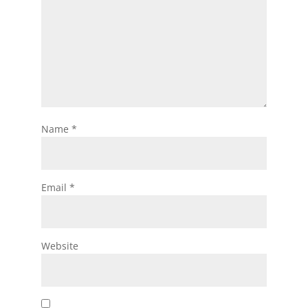
Name
*
Email
*
Website