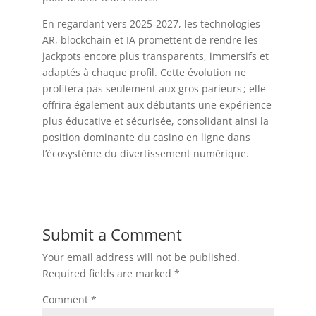
En regardant vers 2025‑2027, les technologies
AR, blockchain et IA promettent de rendre les
jackpots encore plus transparents, immersifs et
adaptés à chaque profil. Cette évolution ne
profitera pas seulement aux gros parieurs ; elle
offrira également aux débutants une expérience
plus éducative et sécurisée, consolidant ainsi la
position dominante du casino en ligne dans
l’écosystème du divertissement numérique.
Submit a Comment
Your email address will not be published.
Required fields are marked
*
Comment
*