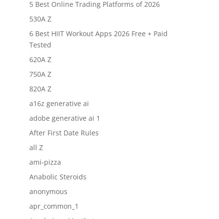
5 Best Online Trading Platforms of 2026
530A Z
6 Best HIIT Workout Apps 2026 Free + Paid
Tested
620A Z
750A Z
820A Z
a16z generative ai
adobe generative ai 1
After First Date Rules
all Z
ami-pizza
Anabolic Steroids
anonymous
apr_common_1