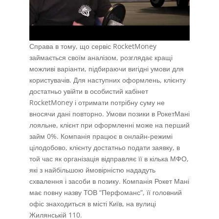
Справа в тому, що сервіс RocketMoney
займається своїм аналізом, розглядає кращі
можливі варіанти, підбираючи вигідні умови для
користувачів. Для наступних оформлень, клієнту
достатньо увійти в особистий кабінет
RocketMoney і отримати потрібну суму не
вносячи дані повторно. Умови позики в РокетМані
лояльне, клієнт при оформленні може на перший
займ 0%. Компанія працює в онлайн-режимі
цілодобово, клієнту достатньо подати заявку, в
той час як організація відправляє її в кілька МФО,
які з найбільшою ймовірністю нададуть
схвалення і засоби в позику. Компанія Рокет Мані
має повну назву ТОВ “Перфоманс”, її головний
офіс знаходиться в місті Київ, на вулиці
Жилянській 110.