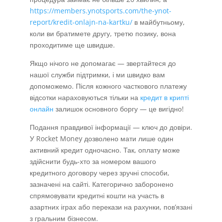
https://members.ynotsports.com/the-ynot-
report/kredit-onlajn-na-kartku/
в майбутньому,
коли ви братимете другу, третю позику, вона
проходитиме ще швидше.
Якщо нічого не допомагає — звертайтеся до
нашої служби підтримки, і ми швидко вам
допоможемо. Після кожного часткового платежу
відсотки нараховуються тільки на
кредит в крипті
онлайн
залишок основного боргу — це вигідно!
Подання правдивої інформації — ключ до довіри.
У Rocket Money дозволено мати лише один
активний кредит одночасно. Так, оплату може
здійснити будь-хто за номером вашого
кредитного договору через зручні способи,
зазначені на сайті. Категорично заборонено
спрямовувати кредитні кошти на участь в
азартних іграх або перекази на рахунки, пов’язані
з гральним бізнесом.