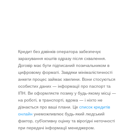
Кредит без дзвінків оператора забезпечує
зарахування коштів одразу після схвалення.
Договір має бути підписаний позичальником в
цифровому форматі. Завдяки мінімалістичності
анкети процес займає хвилини. Вони стосуються
особистих даних — інформації про паспорт та
ІПН. Ви оформляєте позику у будь-якому місці —
на роботі, в транспорті, вдома — і ніхто не
дізнається про ваші плани. Це
список кредитів
онлайн
унеможливлює будь-який людський
фактор, суб’єктивну оцінку та вірогідні неточності
при передачі інформації менеджером.