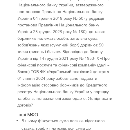
Національного банку України, затвердженого
постановою Правління Національного банку
України 04 травня 2018 року № 50 (у редакції
постанови Правління Національного банку
України 25 грудня 2023 року № 180), до таких
боржників належать особи, загальна сума
зобов’язань яких (сукупний борг) дорівнює 50
тисяч гривень і більше. Відповідно до Закону
України від 14 грудня 2021 року № 1953-IX «Про
фінансові послуги та фінансові компанії» (далі –
Закон) ТОВ ФК «Український платіжний центр» з
01 липня 2024 року зобов’язане подавати
інформацію стосовно боржників до Кредитного
реєстру Національного банку України у порядку
та обсязі, які визначені законодавчо. Як підписати
договір?
Інші МФО
В ньому фіксується сума позики, відсоткова
ставка, графік платежів, вся сума до