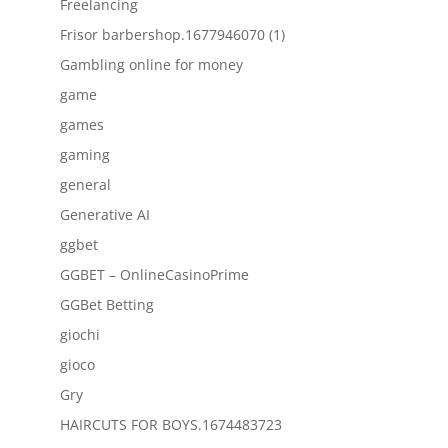
Freelancing
Frisor barbershop.1677946070 (1)
Gambling online for money
game
games
gaming
general
Generative AI
ggbet
GGBET – OnlineCasinoPrime
GGBet Betting
giochi
gioco
Gry
HAIRCUTS FOR BOYS.1674483723