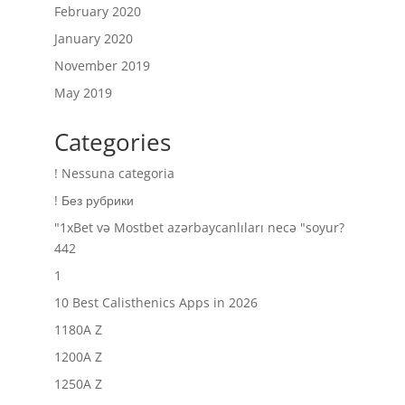
February 2020
January 2020
November 2019
May 2019
Categories
! Nessuna categoria
! Без рубрики
"1xBet və Mostbet azərbaycanlıları necə "soyur?
442
1
10 Best Calisthenics Apps in 2026
1180A Z
1200A Z
1250A Z