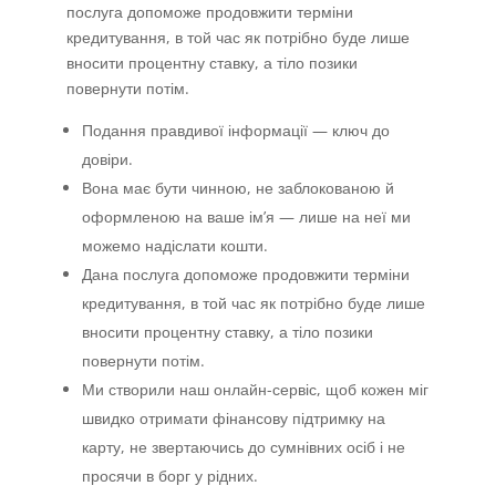
послуга допоможе продовжити терміни
кредитування, в той час як потрібно буде лише
вносити процентну ставку, а тіло позики
повернути потім.
Подання правдивої інформації — ключ до
довіри.
Вона має бути чинною, не заблокованою й
оформленою на ваше ім’я — лише на неї ми
можемо надіслати кошти.
Дана послуга допоможе продовжити терміни
кредитування, в той час як потрібно буде лише
вносити процентну ставку, а тіло позики
повернути потім.
Ми створили наш онлайн-сервіс, щоб кожен міг
швидко отримати фінансову підтримку на
карту, не звертаючись до сумнівних осіб і не
просячи в борг у рідних.