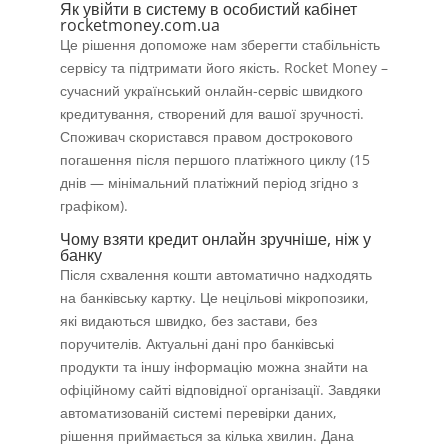
Як увійти в систему в особистий кабінет
rocketmoney.com.ua
Це рішення допоможе нам зберегти стабільність
сервісу та підтримати його якість. Rocket Money –
сучасний український онлайн-сервіс швидкого
кредитування, створений для вашої зручності.
Споживач скористався правом дострокового
погашення після першого платіжного циклу (15
днів — мінімальний платіжний період згідно з
графіком).
Чому взяти кредит онлайн зручніше, ніж у
банку
Після схвалення кошти автоматично надходять
на банківську картку. Це нецільові мікропозики,
які видаються швидко, без застави, без
поручителів. Актуальні дані про банківські
продукти та іншу інформацію можна знайти на
офіційному сайті відповідної організації. Завдяки
автоматизованій системі перевірки даних,
рішення приймається за кілька хвилин. Дана