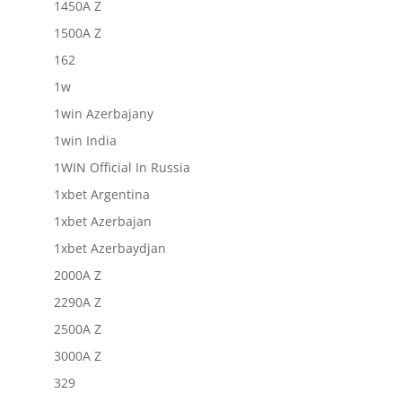
1450A Z
1500A Z
162
1w
1win Azerbajany
1win India
1WIN Official In Russia
1xbet Argentina
1xbet Azerbajan
1xbet Azerbaydjan
2000A Z
2290A Z
2500A Z
3000A Z
329