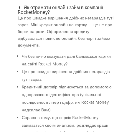
💵 Як отримати онлайн займ в компанії
RocketMoney?
Це про швидке вирішення дрібних негараздів тут і
зараз. Міні кредит онлайн на картку — це не про
борги на роки. Оформлення кредиту
відбувається повністю онлайн, без черг і зайвих
документів.
Чи безпечно вказувати дані банківської картки
на сайті Rocket Money?
Це про швидке вирішення дрібних негараздів
тут і зараз.
Кредитний договір підписується за допомогою
одноразового ідентифікатора (унікальної
послідовності літер і цифр, які Rocket Money
надсилає Вам).
Справа в тому, що сервіс RocketMoney
займається своїм аналізом, розглядає кращі