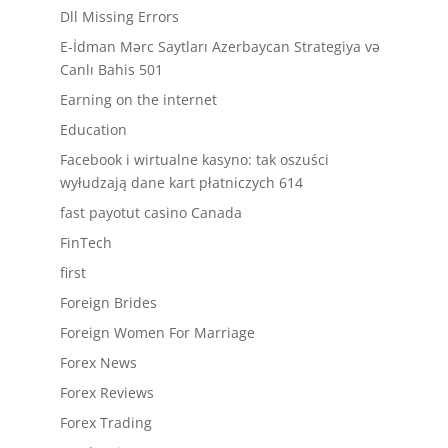
Dll Missing Errors
E-İdman Mərc Saytları Azerbaycan Strategiya və
Canlı Bahis 501
Earning on the internet
Education
Facebook i wirtualne kasyno: tak oszuści
wyłudzają dane kart płatniczych 614
fast payotut casino Canada
FinTech
first
Foreign Brides
Foreign Women For Marriage
Forex News
Forex Reviews
Forex Trading