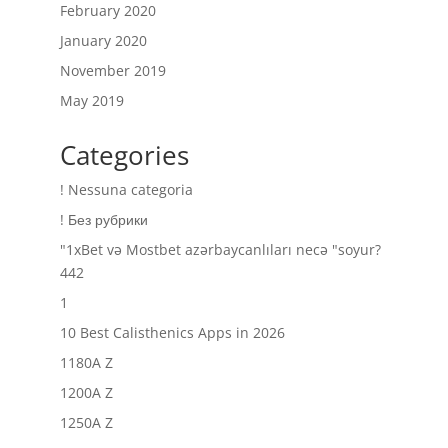
February 2020
January 2020
November 2019
May 2019
Categories
! Nessuna categoria
! Без рубрики
"1xBet və Mostbet azərbaycanlıları necə "soyur?
442
1
10 Best Calisthenics Apps in 2026
1180A Z
1200A Z
1250A Z