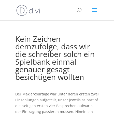
Kein Zeichen
demzufolge, dass wir
die schreiber solch ein
Spielbank einmal
genauer gesagt
besichtigen wollten
Der Maklercourtage war unter deren ersten zwei
Einzahlungen aufgeteilt, unser jeweils as part of
diesseitigen ersten vier Besprechen aufwarts
der Eintragung passieren mussen. Hinein ein