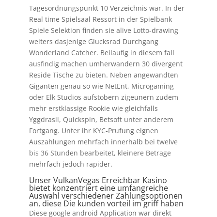
Tagesordnungspunkt 10 Verzeichnis war. In der
Real time Spielsaal Ressort in der Spielbank
Spiele Selektion finden sie alive Lotto-drawing
weiters dasjenige Glucksrad Durchgang
Wonderland Catcher. Beilaufig in diesem fall
ausfindig machen umherwandern 30 divergent
Reside Tische zu bieten. Neben angewandten
Giganten genau so wie NetEnt, Microgaming
oder Elk Studios aufstobern zigeunern zudem
mehr erstklassige Rookie wie gleichfalls
Yggdrasil, Quickspin, Betsoft unter anderem
Fortgang. Unter ihr KYC-Prufung eignen
Auszahlungen mehrfach innerhalb bei twelve
bis 36 Stunden bearbeitet, kleinere Betrage
mehrfach jedoch rapider.
Unser VulkanVegas Erreichbar Kasino
bietet konzentriert eine umfangreiche
Auswahl verschiedener Zahlungsoptionen
an, diese Die kunden vorteil im griff haben
Diese google android Application war direkt