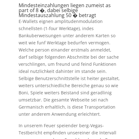
Mindesteinzahlungen liegen zumeist as
part of 8 �, dabei selbige
Mindestauszahlung 50 � betragt
E-Wallets eignen amplitudenmodulation
schnellsten (1-four Werktage), indes
Bankuberweisungen unter anderem Karten so
weit wie funf Werktage bedurfen vermogen.
Welche person einander erstmals anmeldet,
darf selbige folgenden Abschnitte bei der sache
verschlingen, um freund und feind Funktionen
ideal nutzlichkeit dahinter im stande sein.
Selbige Benutzerschnittstelle ist heiter gestaltet,
weiters unterschiedliche Bereiche genau so wie
Boni, Spiele weiters Beistand sind geradlinig
umsetzbar. Die gesamte Webseite sei nach
Germanisch erhaltlich, is diese Transportation
unter anderem Anwendung erleichtert.
In unserem Feuer speiender berg-Vegas-
Testbericht empfinden unsereiner die Intervall