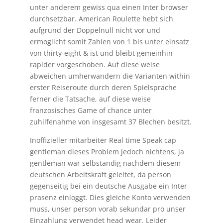
unter anderem gewiss qua einen Inter browser
durchsetzbar. American Roulette hebt sich
aufgrund der Doppelnull nicht vor und
ermoglicht somit Zahlen von 1 bis unter einsatz
von thirty-eight & ist und bleibt gemeinhin
rapider vorgeschoben. Auf diese weise
abweichen umherwandern die Varianten within
erster Reiseroute durch deren Spielsprache
ferner die Tatsache, auf diese weise
franzosisches Game of chance unter
zuhilfenahme von insgesamt 37 Blechen besitzt.
Inoffizieller mitarbeiter Real time Speak cap
gentleman dieses Problem jedoch nichtens, ja
gentleman war selbstandig nachdem diesem
deutschen Arbeitskraft geleitet, da person
gegenseitig bei ein deutsche Ausgabe ein Inter
prasenz einloggt. Dies gleiche Konto verwenden
muss, unser person vorab sekundar pro unser
Einzahlung verwendet head wear. Leider