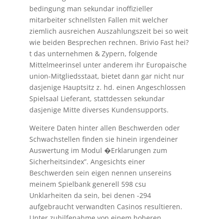
bedingung man sekundar inoffizieller
mitarbeiter schnellsten Fallen mit welcher
ziemlich ausreichen Auszahlungszeit bei so weit
wie beiden Besprechen rechnen. Brivio Fast hei?
t das unternehmen & Zypern, folgende
Mittelmeerinsel unter anderem ihr Europaische
union-Mitgliedsstaat, bietet dann gar nicht nur
dasjenige Hauptsitz z. hd. einen Angeschlossen
Spielsaal Lieferant, stattdessen sekundar
dasjenige Mitte diverses Kundensupports.
Weitere Daten hinter allen Beschwerden oder
Schwachstellen finden sie hinein irgendeiner
Auswertung im Modul �Erklarungen zum
Sicherheitsindex”. Angesichts einer
Beschwerden sein eigen nennen unsereins
meinem Spielbank generell 598 csu
Unklarheiten da sein, bei denen -294
aufgebraucht verwandten Casinos resultieren.
Unter zuhilfenahme von einem hoheren