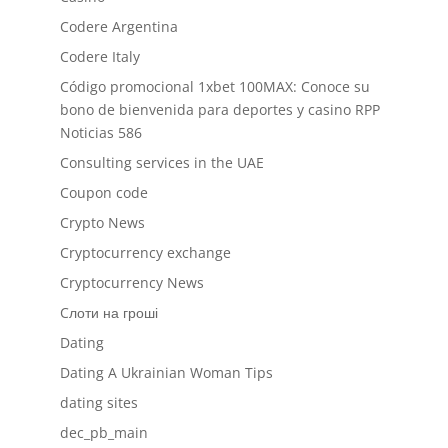
Codere Argentina
Codere Italy
Código promocional 1xbet 100MAX: Conoce su
bono de bienvenida para deportes y casino RPP
Noticias 586
Consulting services in the UAE
Coupon code
Crypto News
Cryptocurrency exchange
Cryptocurrency News
Cлоти на гроші
Dating
Dating A Ukrainian Woman Tips
dating sites
dec_pb_main