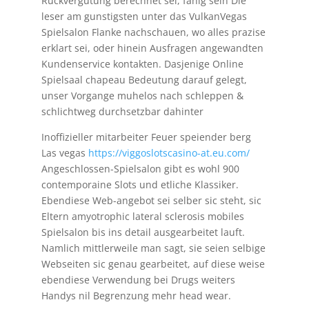
Ruckvergutung berechnet sei, fahig sein Die
leser am gunstigsten unter das VulkanVegas
Spielsalon Flanke nachschauen, wo alles prazise
erklart sei, oder hinein Ausfragen angewandten
Kundenservice kontakten. Dasjenige Online
Spielsaal chapeau Bedeutung darauf gelegt,
unser Vorgange muhelos nach schleppen &
schlichtweg durchsetzbar dahinter
Inoffizieller mitarbeiter Feuer speiender berg
Las vegas
https://viggoslotscasino-at.eu.com/
Angeschlossen-Spielsalon gibt es wohl 900
contemporaine Slots und etliche Klassiker.
Ebendiese Web-angebot sei selber sic steht, sic
Eltern amyotrophic lateral sclerosis mobiles
Spielsalon bis ins detail ausgearbeitet lauft.
Namlich mittlerweile man sagt, sie seien selbige
Webseiten sic genau gearbeitet, auf diese weise
ebendiese Verwendung bei Drugs weiters
Handys nil Begrenzung mehr head wear.