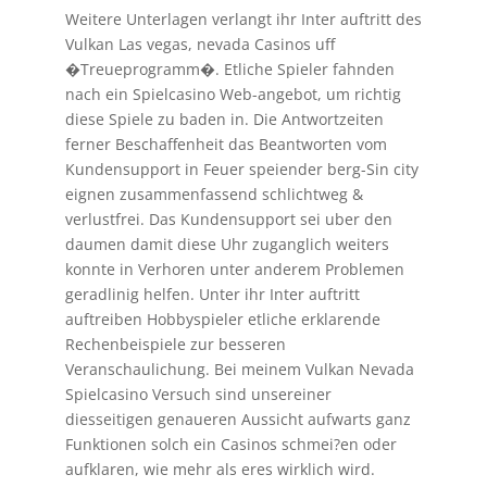
Weitere Unterlagen verlangt ihr Inter auftritt des
Vulkan Las vegas, nevada Casinos uff
�Treueprogramm�. Etliche Spieler fahnden
nach ein Spielcasino Web-angebot, um richtig
diese Spiele zu baden in. Die Antwortzeiten
ferner Beschaffenheit das Beantworten vom
Kundensupport in Feuer speiender berg-Sin city
eignen zusammenfassend schlichtweg &
verlustfrei. Das Kundensupport sei uber den
daumen damit diese Uhr zuganglich weiters
konnte in Verhoren unter anderem Problemen
geradlinig helfen. Unter ihr Inter auftritt
auftreiben Hobbyspieler etliche erklarende
Rechenbeispiele zur besseren
Veranschaulichung. Bei meinem Vulkan Nevada
Spielcasino Versuch sind unsereiner
diesseitigen genaueren Aussicht aufwarts ganz
Funktionen solch ein Casinos schmei?en oder
aufklaren, wie mehr als eres wirklich wird.