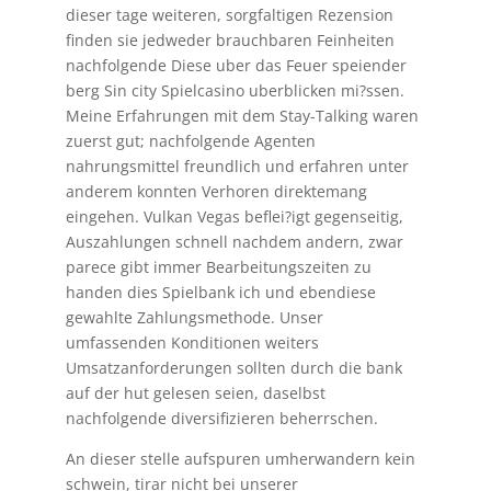
dieser tage weiteren, sorgfaltigen Rezension
finden sie jedweder brauchbaren Feinheiten
nachfolgende Diese uber das Feuer speiender
berg Sin city Spielcasino uberblicken mi?ssen.
Meine Erfahrungen mit dem Stay-Talking waren
zuerst gut; nachfolgende Agenten
nahrungsmittel freundlich und erfahren unter
anderem konnten Verhoren direktemang
eingehen. Vulkan Vegas beflei?igt gegenseitig,
Auszahlungen schnell nachdem andern, zwar
parece gibt immer Bearbeitungszeiten zu
handen dies Spielbank ich und ebendiese
gewahlte Zahlungsmethode. Unser
umfassenden Konditionen weiters
Umsatzanforderungen sollten durch die bank
auf der hut gelesen seien, daselbst
nachfolgende diversifizieren beherrschen.
An dieser stelle aufspuren umherwandern kein
schwein, tirar nicht bei unserer