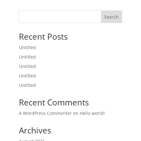
Search
Recent Posts
Untitled
Untitled
Untitled
Untitled
Untitled
Recent Comments
A WordPress Commenter
on
Hello world!
Archives