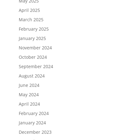
May 2025
April 2025
March 2025
February 2025
January 2025
November 2024
October 2024
September 2024
August 2024
June 2024
May 2024
April 2024
February 2024
January 2024
December 2023