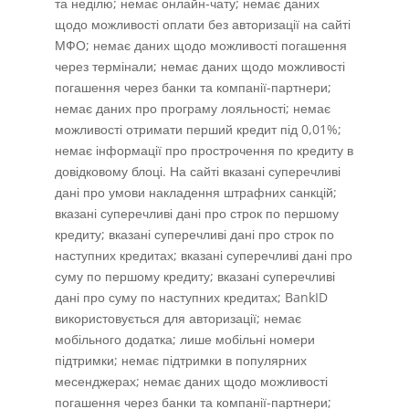
та неділю; немає онлайн-чату; немає даних
щодо можливості оплати без авторизації на сайті
МФО; немає даних щодо можливості погашення
через термінали; немає даних щодо можливості
погашення через банки та компанії-партнери;
немає даних про програму лояльності; немає
можливості отримати перший кредит під 0,01%;
немає інформації про прострочення по кредиту в
довідковому блоці. На сайті вказані суперечливі
дані про умови накладення штрафних санкцій;
вказані суперечливі дані про строк по першому
кредиту; вказані суперечливі дані про строк по
наступних кредитах; вказані суперечливі дані про
суму по першому кредиту; вказані суперечливі
дані про суму по наступних кредитах; BankID
використовується для авторизації; немає
мобільного додатка; лише мобільні номери
підтримки; немає підтримки в популярних
месенджерах; немає даних щодо можливості
погашення через банки та компанії-партнери;