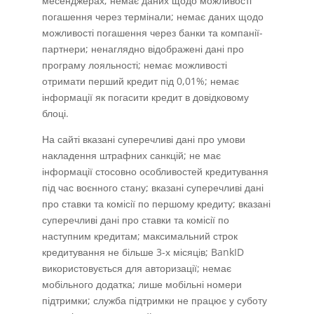
месенджерах; немає даних щодо можливості
погашення через термінали; немає даних щодо
можливості погашення через банки та компанії-
партнери; ненаглядно відображені дані про
програму лояльності; немає можливості
отримати перший кредит під 0,01%; немає
інформації як погасити кредит в довідковому
блоці.
На сайті вказані суперечливі дані про умови
накладення штрафних санкцій; не має
інформації стосовно особливостей кредитування
під час воєнного стану; вказані суперечливі дані
про ставки та комісії по першому кредиту; вказані
суперечливі дані про ставки та комісії по
наступним кредитам; максимальний строк
кредитування не більше 3-х місяців; BankID
використовується для авторизації; немає
мобільного додатка; лише мобільні номери
підтримки; служба підтримки не працює у суботу