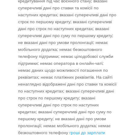
кредитування під час воєнного стану; вказані
суперечливі дані про ставки та комісії по
наступних кредитах; вказані суперечливі дані про
строк по першому кредиту; вказані суперечливі
дані про строк по наступних кредитах; вказані
суперечливі дані про суму по першому кредиту;
не вказані дані про умови пролонгації; немає
мобільного додатка; немає безкоштовного
телефону підтримки; немає цілодобової служби
підтримки; немає оператора в онлайн-чаті;
немає даних щодо можливості погашення по
реквізитах; немає платіжних реквізитів. На сайті
ненаглядно відображені дані про ставки та комісії
по наступних кредитах; вказані суперечливі дані
про строк по першому кредиту; вказані
суперечливі дані про строк по наступних
кредитах; вказані суперечливі дані про суму по
першому кредиту; не вказані дані про умови
пролонгації; немає мобільного додатка; немає
безкоштовного телефону
гроші до зарплати