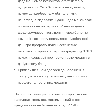
додатка; немає безкоштовного телефону
підтримки; по 2м з 3х дзвінків не відповіли;
немає цілодобової служби підтримки;
ненаглядно відображені дані щодо можливості
погашення через термінали; немає даних
щодо можливості погашення через банки та
компанії-партнери; ненаглядно відображені
дані про програму лояльності; немає
можливості отримати перший кредит під 0,01%;
немає інформації про пролонгацію кредиту в
довідковому блоці.
Причепитися нам вдалося до наповнення
сайту, де вказані суперечливі дані про суму
першого та наступних кредитів.
На сайті вказані суперечливі дані про суму по
наступних кредитах; максимальний строк
кредитування не більше місяця; BankID