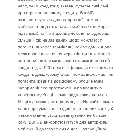
наступним кредитам; вказані суперечливі дані
про строк по першому кредиту; BankID
використовується для авторизації; немає
мобільного додатка; немає мобільних номерів
підтримки; по 1 з 3 дзвінків чекали на відповідь
більше 1 хв; немає даних щодо можливості
погашення через термінали; немає даних щодо
можливості погашення через банки та компанії-
партнери; немає можливості отримати перший
кредит під 0,01%; немає інформації як отримати
кредит в довідковому блоці; немає інформації як
погасити кредит в довідковому блоці; немає
інформації про прострочення по кредиту в
довідковому блоці; немає додаткових даних в
блоці з довідковою інформацією. На сайті немає
даних про умови накладення штрафних санкцій;
максимальний строк кредитування не більше
року; BankID використовується для авторизації;
мобільний додаток є лише для 1 операційної