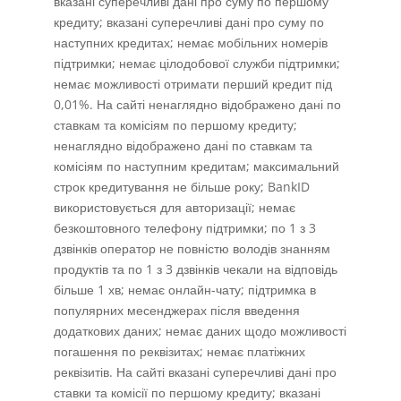
вказані суперечливі дані про суму по першому
кредиту; вказані суперечливі дані про суму по
наступних кредитах; немає мобільних номерів
підтримки; немає цілодобової служби підтримки;
немає можливості отримати перший кредит під
0,01%. На сайті ненаглядно відображено дані по
ставкам та комісіям по першому кредиту;
ненаглядно відображено дані по ставкам та
комісіям по наступним кредитам; максимальний
строк кредитування не більше року; BankID
використовується для авторизації; немає
безкоштовного телефону підтримки; по 1 з 3
дзвінків оператор не повністю володів знанням
продуктів та по 1 з 3 дзвінків чекали на відповідь
більше 1 хв; немає онлайн-чату; підтримка в
популярних месенджерах після введення
додаткових даних; немає даних щодо можливості
погашення по реквізитах; немає платіжних
реквізитів. На сайті вказані суперечливі дані про
ставки та комісії по першому кредиту; вказані