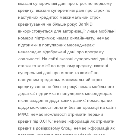
вказані суперечливі дані про строк по першому
кредиту; вказані суперечливі дані про строк по
наступних кредитах; максимальний строк
кредитування не більше року; BankID
використовується для авторизації; лише мобільні
номери підтримки; немає онлайн-чату; немає
підтримки в популярних месенджерах;
ненаглядно відображені дані про програму
лояльності. На сайті вказані суперечливі дані про
ставки та комісії по першому кредиту; вказані
суперечливі дані про ставки та комісії по
наступним кредитам; максимальний строк
кредитування не більше року; немає мобільного
додатка; підтримка в популярних месенджерах
після введення додаткових даних; немає даних
щодо можливості оплати без авторизації на сайті
МФО; немає можливості отримати перший
кредит під 0,01%; немає інформації як отримати
кредит в довідковому блоці; немає інформації як
погасити кредит в довідковому блоці; немає