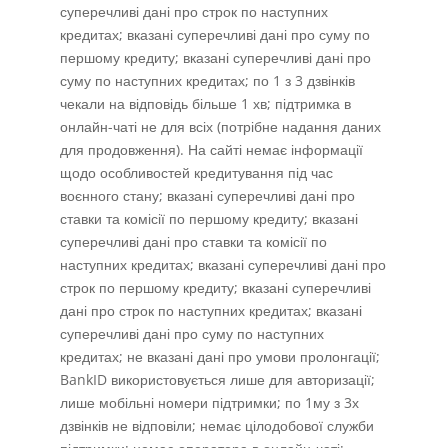
суперечливі дані про строк по наступних
кредитах; вказані суперечливі дані про суму по
першому кредиту; вказані суперечливі дані про
суму по наступних кредитах; по 1 з 3 дзвінків
чекали на відповідь більше 1 хв; підтримка в
онлайн-чаті не для всіх (потрібне надання даних
для продовження). На сайті немає інформації
щодо особливостей кредитування під час
воєнного стану; вказані суперечливі дані про
ставки та комісії по першому кредиту; вказані
суперечливі дані про ставки та комісії по
наступних кредитах; вказані суперечливі дані про
строк по першому кредиту; вказані суперечливі
дані про строк по наступних кредитах; вказані
суперечливі дані про суму по наступних
кредитах; не вказані дані про умови пролонгації;
BankID використовується лише для авторизації;
лише мобільні номери підтримки; по 1му з 3х
дзвінків не відповіли; немає цілодобової служби