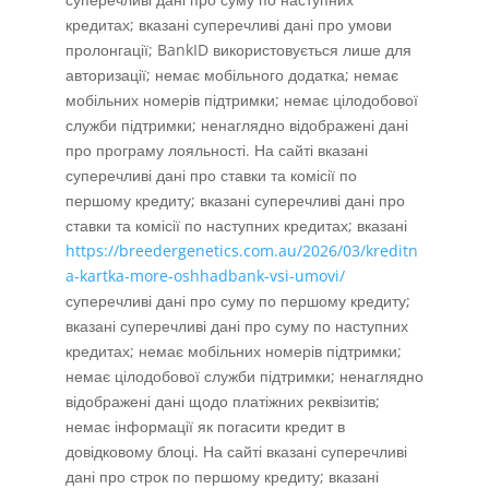
кредитах; вказані суперечливі дані про умови
пролонгації; BankID використовується лише для
авторизації; немає мобільного додатка; немає
мобільних номерів підтримки; немає цілодобової
служби підтримки; ненаглядно відображені дані
про програму лояльності. На сайті вказані
суперечливі дані про ставки та комісії по
першому кредиту; вказані суперечливі дані про
ставки та комісії по наступних кредитах; вказані
https://breedergenetics.com.au/2026/03/kreditn
a-kartka-more-oshhadbank-vsi-umovi/
суперечливі дані про суму по першому кредиту;
вказані суперечливі дані про суму по наступних
кредитах; немає мобільних номерів підтримки;
немає цілодобової служби підтримки; ненаглядно
відображені дані щодо платіжних реквізитів;
немає інформації як погасити кредит в
довідковому блоці. На сайті вказані суперечливі
дані про строк по першому кредиту; вказані