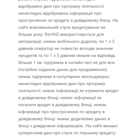
відображені дані про програму лояльності;
ненаглядно відображена інформація про
прострочення по кредиту в довідковому блоці. На
сайті максимальний строк кредитування не
більше року; BankID використовується для
авторизації; немає мобільного додатка; по 1 з 3
дзвінків оператор не повністю володів знанням
продуктів та по 1 з 3 дзвінків чекали на відповідь
більше 1 хв; підтримка в онлайн-чаті не для всіх
(потрібне надання даних для продовження);
немає підтримки в популярних месенджерах;
ненаглядно відображені дані про програму
лояльності; немає інформації як отримати кредит
в довідковому блоці; немає інформації як
погасити кредит в довідковому блоці; немає
інформації про прострочення по кредиту в
довідковому блоці; немає додаткових даних в
блоці з довідковою інформацією. На сайті вказані
суперечливі дані про строк по першому кредиту;