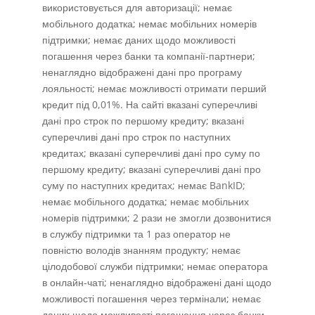
використовується для авторизації; немає
мобільного додатка; немає мобільних номерів
підтримки; немає даних щодо можливості
погашення через банки та компанії-партнери;
ненаглядно відображені дані про програму
лояльності; немає можливості отримати перший
кредит під 0,01%. На сайті вказані суперечливі
дані про строк по першому кредиту; вказані
суперечливі дані про строк по наступних
кредитах; вказані суперечливі дані про суму по
першому кредиту; вказані суперечливі дані про
суму по наступних кредитах; немає BankID;
немає мобільного додатка; немає мобільних
номерів підтримки; 2 рази не змогли дозвонитися
в службу підтримки та 1 раз оператор не
повністю володів знанням продукту; немає
цілодобової служби підтримки; немає оператора
в онлайн-чаті; ненаглядно відображені дані щодо
можливості погашення через термінали; немає
даних щодо можливості погашення через банки