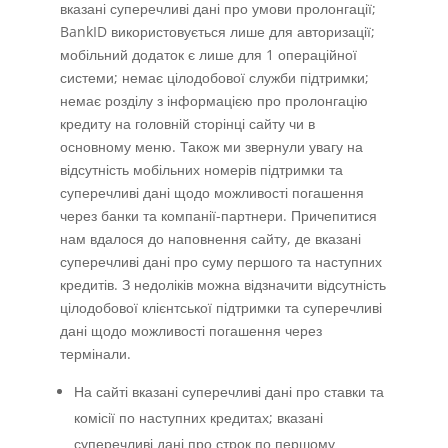
вказані суперечливі дані про умови пролонгації;
BankID використовується лише для авторизації;
мобільний додаток є лише для 1 операційної
системи; немає цілодобової служби підтримки;
немає розділу з інформацією про пролонгацію
кредиту на головній сторінці сайту чи в
основному меню. Також ми звернули увагу на
відсутність мобільних номерів підтримки та
суперечливі дані щодо можливості погашення
через банки та компанії-партнери. Причепитися
нам вдалося до наповнення сайту, де вказані
суперечливі дані про суму першого та наступних
кредитів. З недоліків можна відзначити відсутність
цілодобової клієнтської підтримки та суперечливі
дані щодо можливості погашення через
термінали.
На сайті вказані суперечливі дані про ставки та
комісії по наступних кредитах; вказані
суперечливі дані про строк по першому