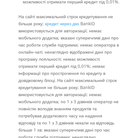
можливості отримати перший кредит під 0,01%.
На сайті максимальний строк кредитування не
більше року;
кредит через дію
BankID
використовується для авторизації; немає
мобільного додатка; вказані суперечливі дані про
час роботи служби підтримки; немає оператора в
онлайн-чаті; ненаглядно відображені дані про
програму лояльності; немає можливості
отримати перший кредит під 0,01%; немає
інформації про прострочення по кредиту в
довідковому блоці. На сайті максимальний строк
кредитування не більше року; BankID
використовується для авторизації; немає
мобільного додатка; по 1 з 3 дзвінків оператор не
повністю володів знанням продуктів та
потребував додаткового часу на надання
відповіді та по 1 з 3 дзвінків чекали на відповідь
більше 1 хв; вказані суперечливі дані про час
роботи служби підтримки; ненаглядно