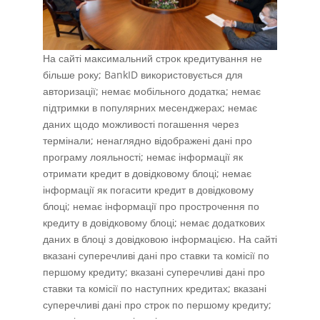
На сайті максимальний строк кредитування не
більше року; BankID використовується для
авторизації; немає мобільного додатка; немає
підтримки в популярних месенджерах; немає
даних щодо можливості погашення через
термінали; ненаглядно відображені дані про
програму лояльності; немає інформації як
отримати кредит в довідковому блоці; немає
інформації як погасити кредит в довідковому
блоці; немає інформації про прострочення по
кредиту в довідковому блоці; немає додаткових
даних в блоці з довідковою інформацією. На сайті
вказані суперечливі дані про ставки та комісії по
першому кредиту; вказані суперечливі дані про
ставки та комісії по наступних кредитах; вказані
суперечливі дані про строк по першому кредиту;