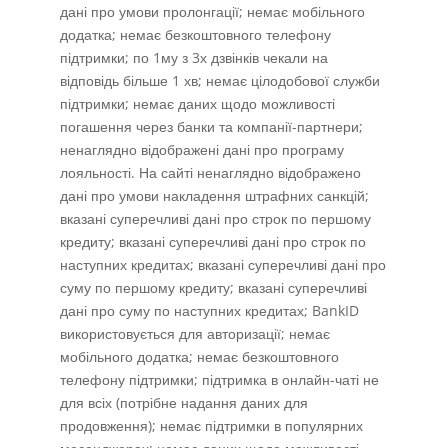
дані про умови пролонгації; немає мобільного
додатка; немає безкоштовного телефону
підтримки; по 1му з 3х дзвінків чекали на
відповідь більше 1 хв; немає цілодобової служби
підтримки; немає даних щодо можливості
погашення через банки та компанії-партнери;
ненаглядно відображені дані про програму
лояльності. На сайті ненаглядно відображено
дані про умови накладення штрафних санкцій;
вказані суперечливі дані про строк по першому
кредиту; вказані суперечливі дані про строк по
наступних кредитах; вказані суперечливі дані про
суму по першому кредиту; вказані суперечливі
дані про суму по наступних кредитах; BankID
використовується для авторизації; немає
мобільного додатка; немає безкоштовного
телефону підтримки; підтримка в онлайн-чаті не
для всіх (потрібне надання даних для
продовження); немає підтримки в популярних