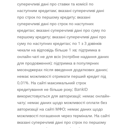
суперечливі дані про ставки та комісії по
наступним кредитам; вказані суперечливі дані
про строк по першому кредиту; вказані
суперечливі дані про строк по наступних
кредитах; вказані суперечливі дані про суму по
першому кредиту; вказані суперечливі дані про
суму по наступних кредитах; по 1 з 3 дзвінків
чекали на відповідь більше 1 хв; підтримка в
онлайн-чаті не для всіх (потрібне надання даних
для продовження); підтримка в популярних
месенджерах після введення додаткових даних;
немає можливості отримати перший кредит під
0,01%. На сайті максимальний строк
кредитування не більше року; BankID
використовується для авторизації; немає онлайн-
чату; немає даних щодо можливості оплати без
авторизації на сайті МФО; немає даних щодо
можливості погашення через термінали. На сайті
вказані суперечливі дані про строк по першому