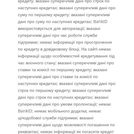
кредиту; вказані суперечливі дані про строк по
наступних кредитах; вказані суперечливі дані про
суму по першому кредиту; вказані суперечливі
дані про суму по наступних кредитах; BankID
використовується для авторизації; вказані
суперечливі дані про час роботи служби
підтримки; немає інформації про прострочення
по кредиту в довідковому блоці. На сайті немає
інформації щодо особливостей кредитування під
час воєнного стану; вказані суперечливі дані про
ставки та комісії по першому кредиту; вказані
суперечливі дані про ставки та комісії по
наступних кредитах; вказані суперечливі дані про
строк по першому кредиту; вказані суперечливі
дані про строк по наступних кредитах; вказані
суперечливі дані про умови пролонгації; немає
BankID; немає мобільного додатка; немає
цілодобової служби підтримки; вказані
суперечливі дані щодо можливості погашення по
реквізитах; немає інформації як погасити кредит