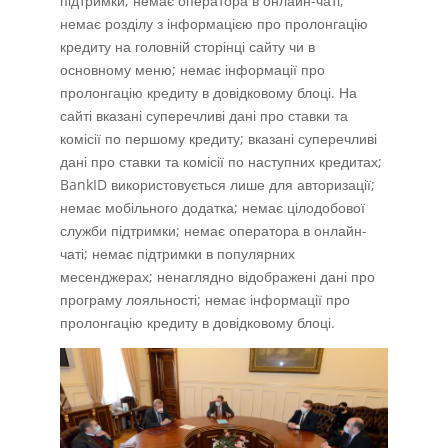
підтримки; немає оператора в онлайн-чаті;
немає розділу з інформацією про пролонгацію
кредиту на головній сторінці сайту чи в
основному меню; немає інформації про
пролонгацію кредиту в довідковому блоці. На
сайті вказані суперечливі дані про ставки та
комісії по першому кредиту; вказані суперечливі
дані про ставки та комісії по наступних кредитах;
BankID використовується лише для авторизації;
немає мобільного додатка; немає цілодобової
служби підтримки; немає оператора в онлайн-
чаті; немає підтримки в популярних
месенджерах; ненаглядно відображені дані про
програму лояльності; немає інформації про
пролонгацію кредиту в довідковому блоці.