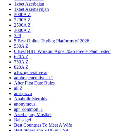
1xbet Azerbajan
1xbet Azerbaydjan
2000A Z
2290A Z
2500A Z
3000A Z
329
5 Best Online Trading Platforms of 2026
530A Z
6 Best HIIT Workout Apps 2026 Free + Paid Tested
620A Z
750A Z
820A Z
a16z generative ai
adobe generative ai 1
After First Date Rules
all Z
ami-pizza
Anabolic Steroids
anonymous
apr_common_1
Azerbajany Mostbet
Bahsegel
Best Countries To Meet A Wife
Best fitness app 2026 in USA