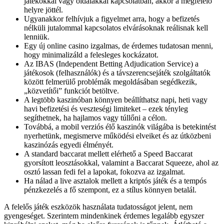
játékokkal vagy oldalakkal kapcsolatban, akkor a megfelelő
helyre jöttél.
Ugyanakkor felhívjuk a figyelmet arra, hogy a befizetés
nélküli jutalommal kapcsolatos elvárásoknak reálisnak kell
lenniük.
Egy új online casino izgalmas, de érdemes tudatosan menni,
hogy minimalizáld a felesleges kockázatot.
Az IBAS (Independent Betting Adjudication Service) a
játékosok (felhasználók) és a távszerencsejáték szolgáltatók
között felmerülő problémák megoldásában segédkezik,
„közvetítői” funkciót betöltve.
A legtöbb kaszinóban könnyen beállíthatsz napi, heti vagy
havi befizetési és veszteségi limiteket – ezek tényleg
segíthetnek, ha hajlamos vagy túllőni a célon.
Továbbá, a mobil verziós élő kaszinók világába is betekintést
nyerhetünk, megismerve működési elveiket és az útközbeni
kaszinózás egyedi élményét.
A standard baccarat mellett elérhető a Speed Baccarat
gyorsított leosztásokkal, valamint a Baccarat Squeeze, ahol az
osztó lassan fedi fel a lapokat, fokozva az izgalmat.
Ha nálad a live asztalok mellett a kriptós játék és a tempós
pénzkezelés a fő szempont, ez a stílus könnyen betalál.
A felelős játék eszközök használata tudatosságot jelent, nem
gyengeséget. Szerintem mindenkinek érdemes legalább egyszer