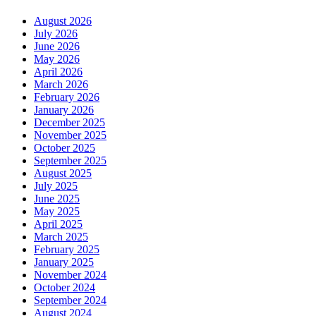
August 2026
July 2026
June 2026
May 2026
April 2026
March 2026
February 2026
January 2026
December 2025
November 2025
October 2025
September 2025
August 2025
July 2025
June 2025
May 2025
April 2025
March 2025
February 2025
January 2025
November 2024
October 2024
September 2024
August 2024