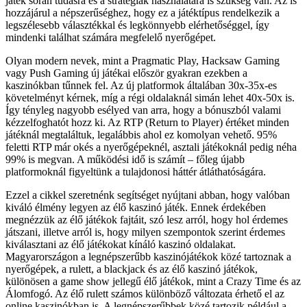
játék során tudásra és a stratégiák használatára is szükség van. Az is
hozzájárul a népszerűséghez, hogy ez a játéktípus rendelkezik a
legszélesebb választékkal és legkönnyebb elérhetőséggel, így
mindenki találhat számára megfelelő nyerőgépet.
Olyan modern nevek, mint a Pragmatic Play, Hacksaw Gaming
vagy Push Gaming új játékai először gyakran ezekben a
kaszinókban tűnnek fel. Az új platformok általában 30x-35x-es
követelményt kérnek, míg a régi oldalaknál simán lehet 40x-50x is.
Így tényleg nagyobb esélyed van arra, hogy a bónuszból valami
kézzelfoghatót hozz ki. Az RTP (Return to Player) értéket minden
játéknál megtaláltuk, legalábbis ahol ez komolyan vehető. 95%
feletti RTP már okés a nyerőgépeknél, asztali játékoknál pedig néha
99% is megvan. A működési idő is számít – főleg újabb
platformoknál figyeltünk a tulajdonosi háttér átláthatóságára.
Ezzel a cikkel szeretnénk segítséget nyújtani abban, hogy valóban
kiváló élmény legyen az élő kaszinó játék. Ennek érdekében
megnézzük az élő játékok fajtáit, szó lesz arról, hogy hol érdemes
játszani, illetve arról is, hogy milyen szempontok szerint érdemes
kiválasztani az élő játékokat kínáló kaszinó oldalakat.
Magyarországon a legnépszerűbb kaszinójátékok közé tartoznak a
nyerőgépek, a rulett, a blackjack és az élő kaszinó játékok,
különösen a game show jellegű élő játékok, mint a Crazy Time és az
Álomfogó. Az élő rulett számos különböző változata érhető el az
online kaszinókban is. A legnépszerűbbek közé tartozik például a