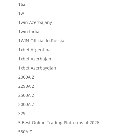
162
1w
1win Azerbajany
1win India
1WIN Official In Russia
1xbet Argentina
1xbet Azerbajan
1xbet Azerbaydjan
2000A Z
2290A Z
2500A Z
3000A Z
329
5 Best Online Trading Platforms of 2026
530A Z