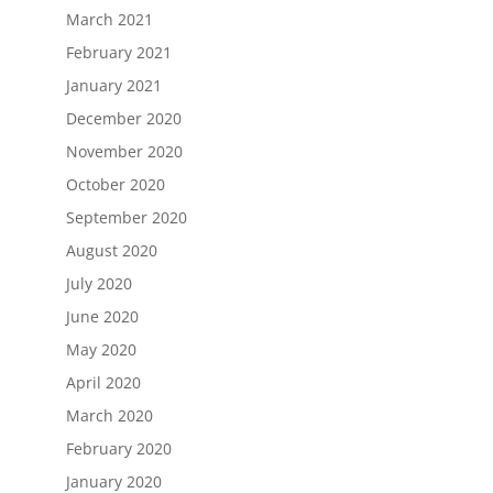
March 2021
February 2021
January 2021
December 2020
November 2020
October 2020
September 2020
August 2020
July 2020
June 2020
May 2020
April 2020
March 2020
February 2020
January 2020