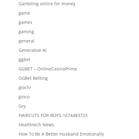
Gambling online for money
game
games
gaming
general
Generative AI
ggbet
GGBET – OnlineCasinoPrime
GGBet Betting
giochi
gioco
Gry
HAIRCUTS FOR BOYS.1674483723
Healthtech News
How To Be A Better Husband Emotionally