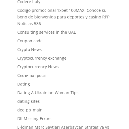
Codere Italy
Código promocional 1xbet 100MAX: Conoce su
bono de bienvenida para deportes y casino RPP
Noticias 586
Consulting services in the UAE
Coupon code
Crypto News
Cryptocurrency exchange
Cryptocurrency News
Cлоти на гроші
Dating
Dating A Ukrainian Woman Tips
dating sites
dec_pb_main
Dll Missing Errors
E-İdman Mərc Saytları Azerbaycan Strategiya və