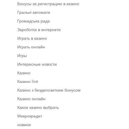
Бонусы за регистрацию в казино
Гральні автомати
Громадська рада
Зароботок в интернете
Играть в казино
Играть онлайн
Игры
Интересные новости
Казино
Казино live
Казино з бездепозитним бонусом
Казино онлайн
Какое казино выбрать
Микрокредит
новини