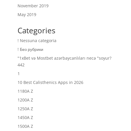
November 2019
May 2019
Categories
! Nessuna categoria
! Без рубрики
"1xBet və Mostbet azərbaycanlıları necə "soyur?
442
1
10 Best Calisthenics Apps in 2026
1180A Z
1200A Z
1250A Z
1450A Z
1500A Z