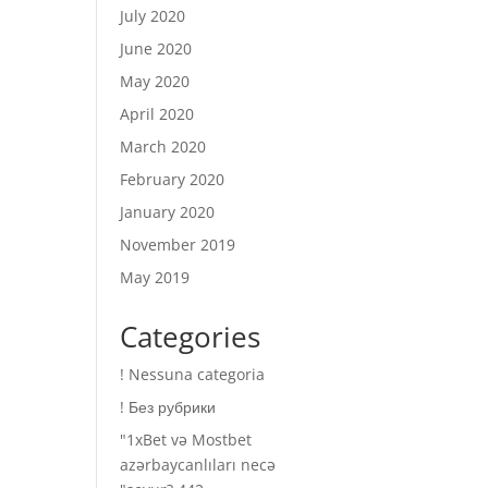
July 2020
June 2020
May 2020
April 2020
March 2020
February 2020
January 2020
November 2019
May 2019
Categories
! Nessuna categoria
! Без рубрики
"1xBet və Mostbet
azərbaycanlıları necə