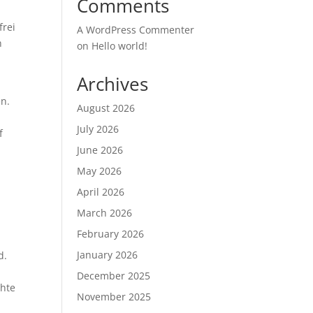
Comments
frei
A WordPress Commenter
n
on
Hello world!
Archives
en.
August 2026
July 2026
f
June 2026
May 2026
April 2026
March 2026
February 2026
January 2026
d.
December 2025
chte
November 2025