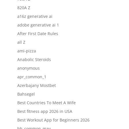
820A Z
a16z generative ai
adobe generative ai 1
After First Date Rules
all Z
ami-pizza
Anabolic Steroids
anonymous
apr_common_1
Azerbajany Mostbet
Bahsegel
Best Countries To Meet A Wife
Best fitness app 2026 in USA
Best Workout App for Beginners 2026
bh_common_may