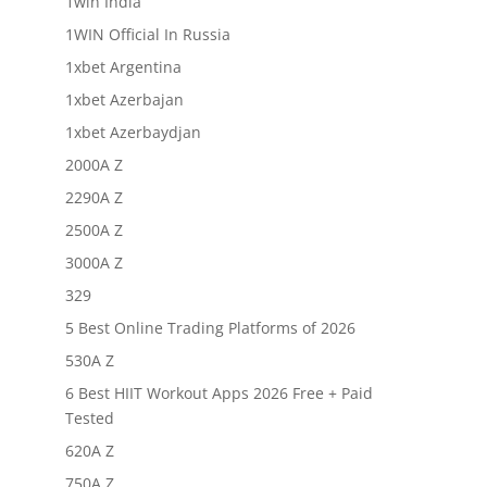
1win India
1WIN Official In Russia
1xbet Argentina
1xbet Azerbajan
1xbet Azerbaydjan
2000A Z
2290A Z
2500A Z
3000A Z
329
5 Best Online Trading Platforms of 2026
530A Z
6 Best HIIT Workout Apps 2026 Free + Paid
Tested
620A Z
750A Z