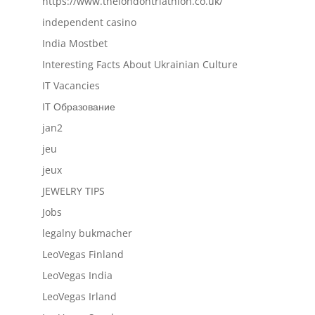
https://www.thelondontriathlon.co.uk/
independent casino
India Mostbet
Interesting Facts About Ukrainian Culture
IT Vacancies
IT Образование
jan2
jeu
jeux
JEWELRY TIPS
Jobs
legalny bukmacher
LeoVegas Finland
LeoVegas India
LeoVegas Irland