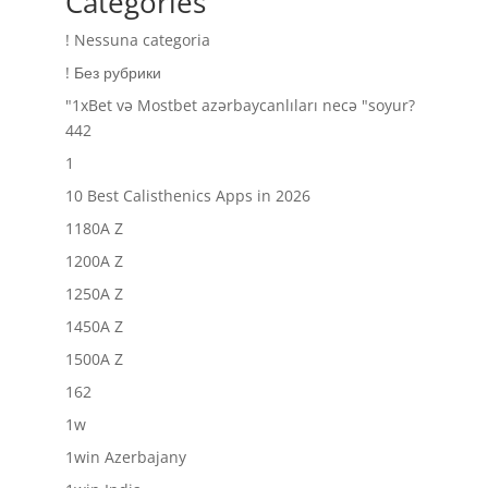
Categories
! Nessuna categoria
! Без рубрики
"1xBet və Mostbet azərbaycanlıları necə "soyur?
442
1
10 Best Calisthenics Apps in 2026
1180A Z
1200A Z
1250A Z
1450A Z
1500A Z
162
1w
1win Azerbajany