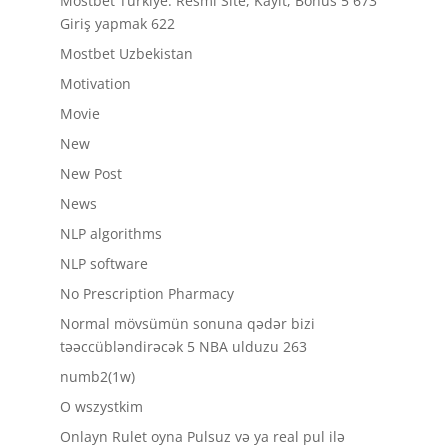
Mostbet Türkiye: Resmi Site, Kayıt, Bonus 5 673
Giriş yapmak 622
Mostbet Uzbekistan
Motivation
Movie
New
New Post
News
NLP algorithms
NLP software
No Prescription Pharmacy
Normal mövsümün sonuna qədər bizi
təəccübləndirəcək 5 NBA ulduzu 263
numb2(1w)
O wszystkim
Onlayn Rulet oyna Pulsuz və ya real pul ilə