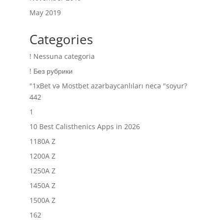
May 2019
Categories
! Nessuna categoria
! Без рубрики
"1xBet və Mostbet azərbaycanlıları necə "soyur?
442
1
10 Best Calisthenics Apps in 2026
1180A Z
1200A Z
1250A Z
1450A Z
1500A Z
162