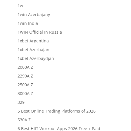
1w
1win Azerbajany
1win India
1WIN Official In Russia
1xbet Argentina
1xbet Azerbajan
1xbet Azerbaydjan
2000A Z
2290A Z
2500A Z
3000A Z
329
5 Best Online Trading Platforms of 2026
530A Z
6 Best HIIT Workout Apps 2026 Free + Paid