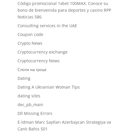
Código promocional 1xbet 100MAX: Conoce su
bono de bienvenida para deportes y casino RPP
Noticias 586
Consulting services in the UAE
Coupon code
Crypto News
Cryptocurrency exchange
Cryptocurrency News
Cлоти на гроші
Dating
Dating A Ukrainian Woman Tips
dating sites
dec_pb_main
Dll Missing Errors
E-İdman Mərc Saytları Azerbaycan Strategiya və
Canlı Bahis 501