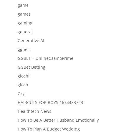
game
games
gaming
general
Generative AI
ggbet
GGBET – OnlineCasinoPrime
GGBet Betting
giochi
gioco
Gry
HAIRCUTS FOR BOYS.1674483723
Healthtech News
How To Be A Better Husband Emotionally
How To Plan A Budget Wedding