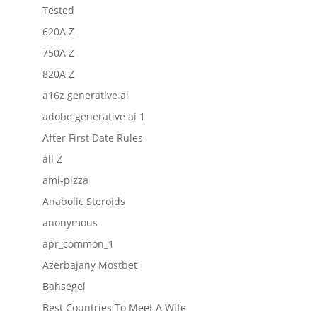
Tested
620A Z
750A Z
820A Z
a16z generative ai
adobe generative ai 1
After First Date Rules
all Z
ami-pizza
Anabolic Steroids
anonymous
apr_common_1
Azerbajany Mostbet
Bahsegel
Best Countries To Meet A Wife