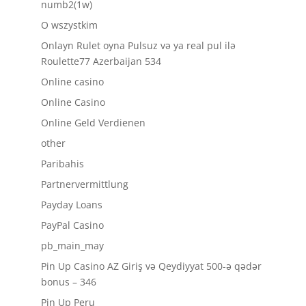
numb2(1w)
O wszystkim
Onlayn Rulet oyna Pulsuz və ya real pul ilə
Roulette77 Azerbaijan 534
Online casino
Online Casino
Online Geld Verdienen
other
Paribahis
Partnervermittlung
Payday Loans
PayPal Casino
pb_main_may
Pin Up Casino AZ Giriş və Qeydiyyat 500-ə qədər
bonus – 346
Pin Up Peru