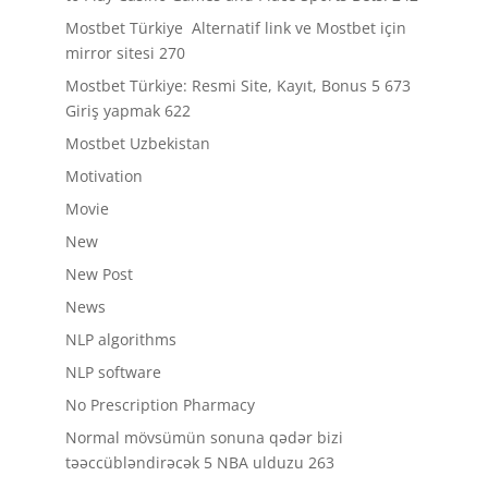
Mostbet Türkiye ️ Alternatif link ve Mostbet için
mirror sitesi 270
Mostbet Türkiye: Resmi Site, Kayıt, Bonus 5 673
Giriş yapmak 622
Mostbet Uzbekistan
Motivation
Movie
New
New Post
News
NLP algorithms
NLP software
No Prescription Pharmacy
Normal mövsümün sonuna qədər bizi
təəccübləndirəcək 5 NBA ulduzu 263