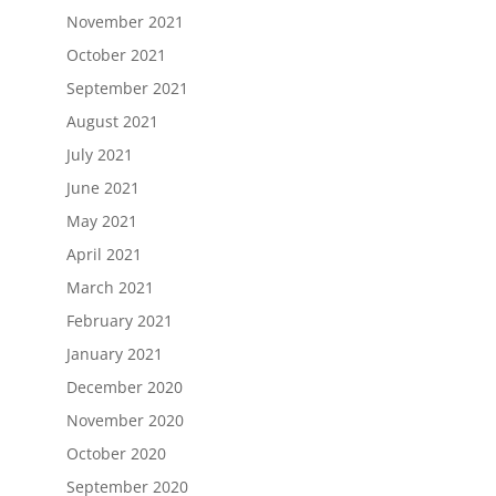
November 2021
October 2021
September 2021
August 2021
July 2021
June 2021
May 2021
April 2021
March 2021
February 2021
January 2021
December 2020
November 2020
October 2020
September 2020