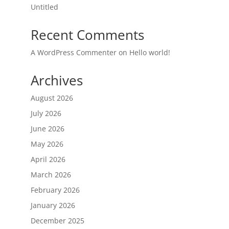
Untitled
Recent Comments
A WordPress Commenter
on
Hello world!
Archives
August 2026
July 2026
June 2026
May 2026
April 2026
March 2026
February 2026
January 2026
December 2025