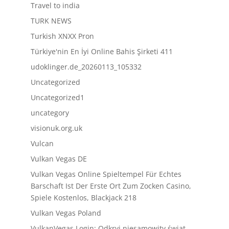
Travel to india
TURK NEWS
Turkish XNXX Pron
Türkiye'nin En İyi Online Bahis Şirketi 411
udoklinger.de_20260113_105332
Uncategorized
Uncategorized1
uncategory
visionuk.org.uk
Vulcan
Vulkan Vegas DE
Vulkan Vegas Online Spieltempel Für Echtes
Barschaft Ist Der Erste Ort Zum Zocken Casino,
Spiele Kostenlos, Blackjack 218
Vulkan Vegas Poland
VulkanVegas Login: Odkryj niesamowity świat