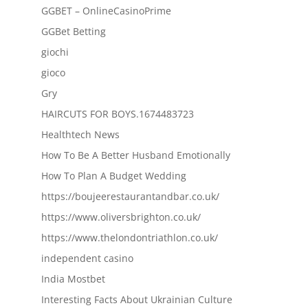
GGBET – OnlineCasinoPrime
GGBet Betting
giochi
gioco
Gry
HAIRCUTS FOR BOYS.1674483723
Healthtech News
How To Be A Better Husband Emotionally
How To Plan A Budget Wedding
https://boujeerestaurantandbar.co.uk/
https://www.oliversbrighton.co.uk/
https://www.thelondontriathlon.co.uk/
independent casino
India Mostbet
Interesting Facts About Ukrainian Culture