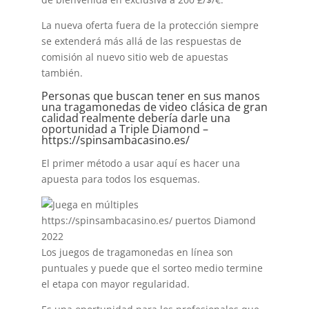
La nueva oferta fuera de la protección siempre
se extenderá más allá de las respuestas de
comisión al nuevo sitio web de apuestas
también.
Personas que buscan tener en sus manos
una tragamonedas de video clásica de gran
calidad realmente debería darle una
oportunidad a Triple Diamond –
https://spinsambacasino.es/
El primer método a usar aquí es hacer una
apuesta para todos los esquemas.
Los juegos de tragamonedas en línea son
puntuales y puede que el sorteo medio termine
el etapa con mayor regularidad.