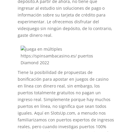
depósito.A partir de ahora, no tiene que
ingresar al estudio sin soluciones de pago o
información sobre su tarjeta de crédito para
experimentar. Le ofrecemos disfrutar del
videojuego sin ningún depósito, de lo contrario,
gaste dinero real.
Tiene la posibilidad de propuestas de
bonificación para apostar en juegos de casino
en línea con dinero real, sin embargo, los
puertos totalmente gratuitos no pagan un
ingreso real. Simplemente porque hay muchos
puertos en línea, no significa que sean todos
iguales. Aquí en SlotsUp.com, a menudo nos
familiarizamos con puertos expertos de ingresos
reales, pero cuando investigas puertos 100%