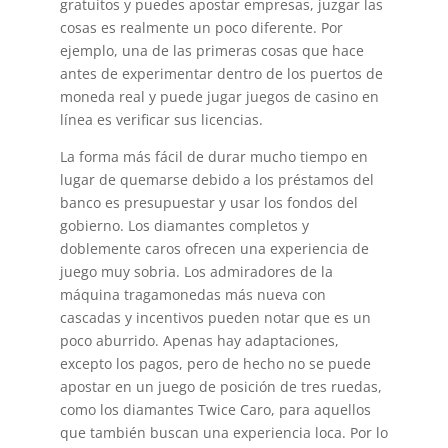
gratuitos y puedes apostar empresas, juzgar las
cosas es realmente un poco diferente. Por
ejemplo, una de las primeras cosas que hace
antes de experimentar dentro de los puertos de
moneda real y puede jugar juegos de casino en
línea es verificar sus licencias.
La forma más fácil de durar mucho tiempo en
lugar de quemarse debido a los préstamos del
banco es presupuestar y usar los fondos del
gobierno. Los diamantes completos y
doblemente caros ofrecen una experiencia de
juego muy sobria. Los admiradores de la
máquina tragamonedas más nueva con
cascadas y incentivos pueden notar que es un
poco aburrido. Apenas hay adaptaciones,
excepto los pagos, pero de hecho no se puede
apostar en un juego de posición de tres ruedas,
como los diamantes Twice Caro, para aquellos
que también buscan una experiencia loca. Por lo