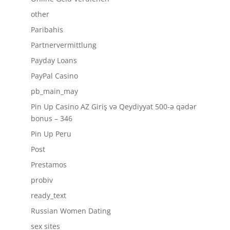
other
Paribahis
Partnervermittlung
Payday Loans
PayPal Casino
pb_main_may
Pin Up Casino AZ Giriş və Qeydiyyat 500-ə qədər
bonus – 346
Pin Up Peru
Post
Prestamos
probiv
ready_text
Russian Women Dating
sex sites