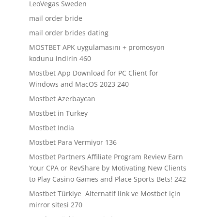
LeoVegas Sweden
mail order bride
mail order brides dating
MOSTBET APK uygulamasını + promosyon
kodunu indirin 460
Mostbet App Download for PC Client for
Windows and MacOS 2023 240
Mostbet Azerbaycan
Mostbet in Turkey
Mostbet India
Mostbet Para Vermiyor 136
Mostbet Partners Affiliate Program Review Earn
Your CPA or RevShare by Motivating New Clients
to Play Casino Games and Place Sports Bets! 242
Mostbet Türkiye ️ Alternatif link ve Mostbet için
mirror sitesi 270