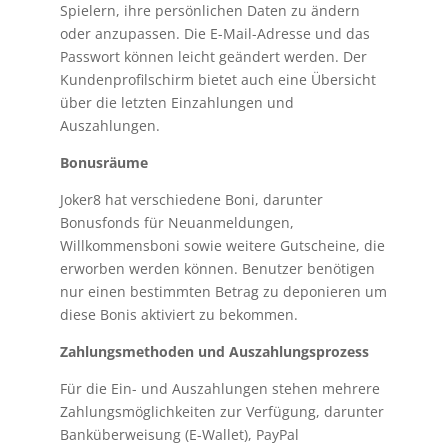
Spielern, ihre persönlichen Daten zu ändern
oder anzupassen. Die E-Mail-Adresse und das
Passwort können leicht geändert werden. Der
Kundenprofilschirm bietet auch eine Übersicht
über die letzten Einzahlungen und
Auszahlungen.
Bonusräume
Joker8 hat verschiedene Boni, darunter
Bonusfonds für Neuanmeldungen,
Willkommensboni sowie weitere Gutscheine, die
erworben werden können. Benutzer benötigen
nur einen bestimmten Betrag zu deponieren um
diese Bonis aktiviert zu bekommen.
Zahlungsmethoden und Auszahlungsprozess
Für die Ein- und Auszahlungen stehen mehrere
Zahlungsmöglichkeiten zur Verfügung, darunter
Banküberweisung (E-Wallet), PayPal