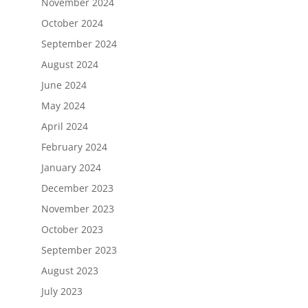
November 2024
October 2024
September 2024
August 2024
June 2024
May 2024
April 2024
February 2024
January 2024
December 2023
November 2023
October 2023
September 2023
August 2023
July 2023