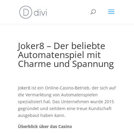
Joker8 – Der beliebte
Automatenspiel mit
Charme und Spannung
Joker8 ist ein Online-Casino-Betrieb, der sich auf
die Vermarktung von Automatenspielen
spezialisiert hat. Das Unternehmen wurde 2015
gegründet und seitdem eine treue Kundschaft
ausgebaut haben kann.
Überblick über das Casino