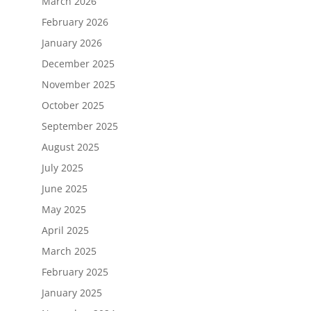
March 2026
February 2026
January 2026
December 2025
November 2025
October 2025
September 2025
August 2025
July 2025
June 2025
May 2025
April 2025
March 2025
February 2025
January 2025