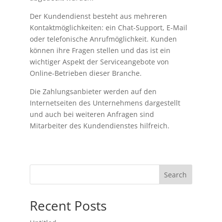
Der Kundendienst besteht aus mehreren
Kontaktmöglichkeiten: ein Chat-Support, E-Mail
oder telefonische Anrufmöglichkeit. Kunden
können ihre Fragen stellen und das ist ein
wichtiger Aspekt der Serviceangebote von
Online-Betrieben dieser Branche.
Die Zahlungsanbieter werden auf den
Internetseiten des Unternehmens dargestellt
und auch bei weiteren Anfragen sind
Mitarbeiter des Kundendienstes hilfreich.
Search
Recent Posts