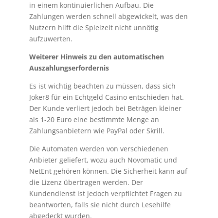
in einem kontinuierlichen Aufbau. Die
Zahlungen werden schnell abgewickelt, was den
Nutzern hilft die Spielzeit nicht unnötig
aufzuwerten.
Weiterer Hinweis zu den automatischen
Auszahlungserfordernis
Es ist wichtig beachten zu müssen, dass sich
Joker8 für ein Echtgeld Casino entschieden hat.
Der Kunde verliert jedoch bei Beträgen kleiner
als 1-20 Euro eine bestimmte Menge an
Zahlungsanbietern wie PayPal oder Skrill.
Die Automaten werden von verschiedenen
Anbieter geliefert, wozu auch Novomatic und
NetEnt gehören können. Die Sicherheit kann auf
die Lizenz übertragen werden. Der
Kundendienst ist jedoch verpflichtet Fragen zu
beantworten, falls sie nicht durch Lesehilfe
abgedeckt wurden.