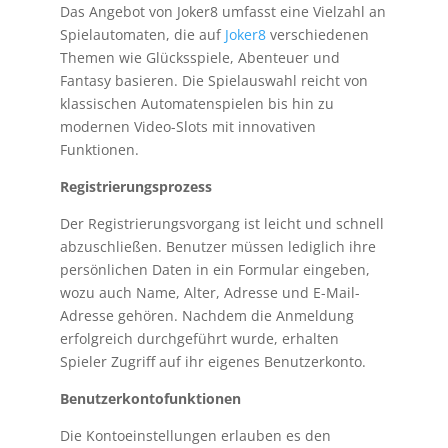
Das Angebot von Joker8 umfasst eine Vielzahl an
Spielautomaten, die auf
Joker8
verschiedenen
Themen wie Glücksspiele, Abenteuer und
Fantasy basieren. Die Spielauswahl reicht von
klassischen Automatenspielen bis hin zu
modernen Video-Slots mit innovativen
Funktionen.
Registrierungsprozess
Der Registrierungsvorgang ist leicht und schnell
abzuschließen. Benutzer müssen lediglich ihre
persönlichen Daten in ein Formular eingeben,
wozu auch Name, Alter, Adresse und E-Mail-
Adresse gehören. Nachdem die Anmeldung
erfolgreich durchgeführt wurde, erhalten
Spieler Zugriff auf ihr eigenes Benutzerkonto.
Benutzerkontofunktionen
Die Kontoeinstellungen erlauben es den