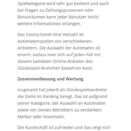
Spielkategorie wird sehr gut bedient und auch
bei Fragen zu Zahlungsprozessen oder
Bonusräumen kann jeder Benutzer leicht
weitere Informationen erlangen.
Das Casino bietet eine Vielzahl an
Automatenspielen von verschiedenen
Anbietern. Die Auswahl der Automaten ist
enorm, sodass man sich auf jeden Fall mit
diesem beliebten Online-Anbieter des
Glücksspiel-Branchen bewähren kann.
Zusammenfassung und Wertung
Insgesamt hat Joker8 als Glücksspieleanbieter
die Stelle im Ranking belegt. Das ist aufgrund
seiner Kategorie, der Auswahl an Automaten
sowie von seinen Betreibern zu verdanken:
Merkur oder Novomatic.
Die Kundschaft ist zufrieden und das zeigt sich