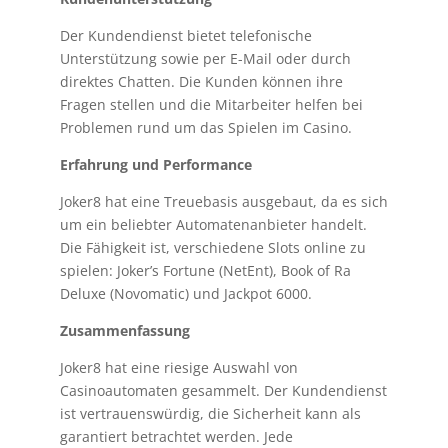
Der Kundendienst bietet telefonische
Unterstützung sowie per E-Mail oder durch
direktes Chatten. Die Kunden können ihre
Fragen stellen und die Mitarbeiter helfen bei
Problemen rund um das Spielen im Casino.
Erfahrung und Performance
Joker8 hat eine Treuebasis ausgebaut, da es sich
um ein beliebter Automatenanbieter handelt.
Die Fähigkeit ist, verschiedene Slots online zu
spielen: Joker’s Fortune (NetEnt), Book of Ra
Deluxe (Novomatic) und Jackpot 6000.
Zusammenfassung
Joker8 hat eine riesige Auswahl von
Casinoautomaten gesammelt. Der Kundendienst
ist vertrauenswürdig, die Sicherheit kann als
garantiert betrachtet werden. Jede