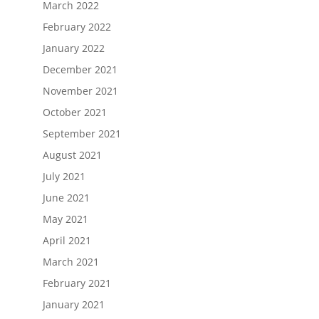
March 2022
February 2022
January 2022
December 2021
November 2021
October 2021
September 2021
August 2021
July 2021
June 2021
May 2021
April 2021
March 2021
February 2021
January 2021