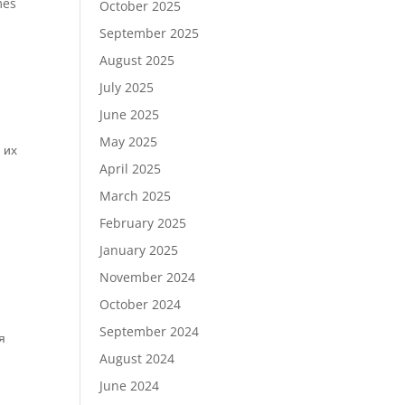
mes
October 2025
September 2025
August 2025
July 2025
June 2025
May 2025
 их
April 2025
March 2025
February 2025
January 2025
November 2024
October 2024
September 2024
я
August 2024
June 2024