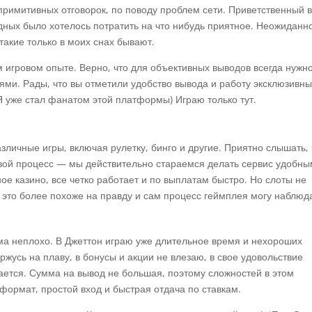
 примитивных отговорок, по поводу проблем сети. Приветственный 
ных было хотелось потратить на что нибудь приятное. Неожиданн
такие только в моих снах бывают.
м игровом опыте. Верно, что для объективных выводов всегда нужн
ями. Рады, что вы отметили удобство вывода и работу эксклюзивн
Я уже стал фанатом этой платформы) Играю только тут.
зличные игры, включая рулетку, бинго и другие. Приятно слышать, 
ой процесс — мы действительно стараемся делать сервис удобны
е казино, все четко работает и по выплатам быстро. Но слоты не
это более похоже на правду и сам процесс геймплея могу наблюда
ма неплохо. В Джеттон играю уже длительное время и нехороших
ржусь на плаву, в бонусы и акции не влезаю, в свое удовольствие
ается. Сумма на вывод не большая, поэтому сложностей в этом
формат, простой вход и быстрая отдача по ставкам.