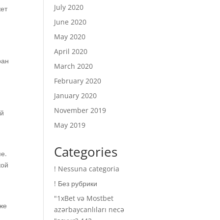
July 2020
жет
June 2020
May 2020
April 2020
ран
March 2020
February 2020
January 2020
November 2019
ой
May 2019
Categories
ме.
кой
! Nessuna categoria
! Без рубрики
"1xBet və Mostbet
иже
azərbaycanlıları necə