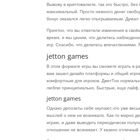
Вывожу в криптовалюте, так это быстро, без
максимальный. Просто немного денег свобод
бонус оказался легко отыгрываемым. Думал 
Приятно, что вы отметили изменения в своё
время, и мы ценим, что делитесь наблюдени
игр. Спасибо, что делитесь впечатлениями. 
jetton games
В этом формате игры вы сможете играть в ра
вам зашел дизайн платформы и общий игров
комфортным для игроков. ДжетТон нормально
люблю принципиально. Быстрые, еще лайф, 
jetton games
Однако депозиты себя окупают,что уже весь
мыслей о нем не возникало. Как-то мирно де
играю, и даже выводить периодически получ
отношении не возникает. У казино отличный 