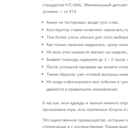
стандартов KYC/AML. Минимальный депозит 
условие — от $10.
Какие не тестировал, везде тупо слив.
Конструктор ставок позволяет заключать п
Тем более слоты обычно для этого выбира
Как только начинаю жадничать, сразу нач
Но всех этих новшеств хватает на неделю-
Бывают периоды задержек до 2 – 3 часов, н
После успешной проверки вы можете спок
Таким образом, уже готовый выигрыш ниже,
Но когда отфильтровать все события и ту
движется в правильном направлении.
К частью, мои адежды и чаянья немного опр
оргнизована игра, есть приличные бонусы и
Это единственное преимущество, которым по
ступенчатые и с последствиями. Одним выи