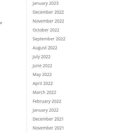
January 2023
December 2022
November 2022
он
October 2022
September 2022
August 2022
July 2022
June 2022
May 2022
April 2022
March 2022
February 2022
January 2022
December 2021
November 2021