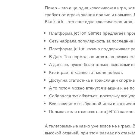
Покер – это еще одна классическая игра, ко
требует от игрока знания правил и навыков.
Blackjack – это еще одна классическая игра,
Платформа JetTon Games предлагает про
Сеть набрала популярность за последние г
Платформа jetton казино поддерживает р
В Джет Тон нормально играть на низких ст
А дальше, нужно было только познакомитс
Кто играет в казино тот меня поймет.
Доступна статистика и трансляции спортив
А то потом можно втянутся в акции и не по
Собирался тут обжиться, поскольку все упо
Все зависит от выбранной игры и количес
Пользователи отмечают, что Jetton казино
А телеграммные казио уже вовсе не играю. 
высокой отдачей, при этом размах по ставка