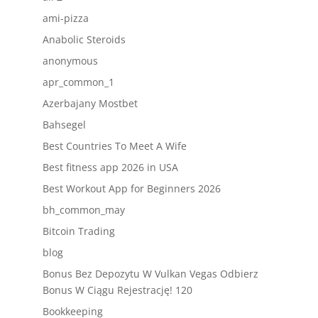
ami-pizza
Anabolic Steroids
anonymous
apr_common_1
Azerbajany Mostbet
Bahsegel
Best Countries To Meet A Wife
Best fitness app 2026 in USA
Best Workout App for Beginners 2026
bh_common_may
Bitcoin Trading
blog
Bonus Bez Depozytu W Vulkan Vegas Odbierz
Bonus W Ciągu Rejestrację! 120
Bookkeeping