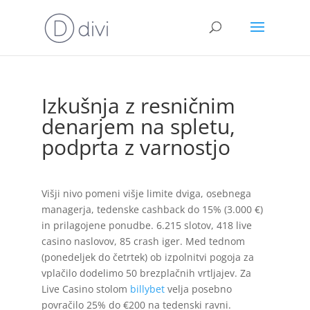
Izkušnja z resničnim
denarjem na spletu,
podprta z varnostjo
Višji nivo pomeni višje limite dviga, osebnega
managerja, tedenske cashback do 15% (3.000 €)
in prilagojene ponudbe. 6.215 slotov, 418 live
casino naslovov, 85 crash iger. Med tednom
(ponedeljek do četrtek) ob izpolnitvi pogoja za
vplačilo dodelimo 50 brezplačnih vrtljajev. Za
Live Casino stolom
billybet
velja posebno
povračilo 25% do €200 na tedenski ravni.