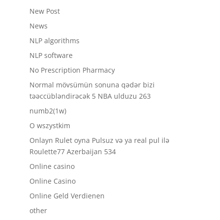
New Post
News
NLP algorithms
NLP software
No Prescription Pharmacy
Normal mövsümün sonuna qədər bizi
təəccübləndirəcək 5 NBA ulduzu 263
numb2(1w)
O wszystkim
Onlayn Rulet oyna Pulsuz və ya real pul ilə
Roulette77 Azerbaijan 534
Online casino
Online Casino
Online Geld Verdienen
other