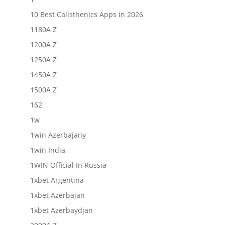
10 Best Calisthenics Apps in 2026
1180A Z
1200A Z
1250A Z
1450A Z
1500A Z
162
1w
1win Azerbajany
1win India
1WIN Official In Russia
1xbet Argentina
1xbet Azerbajan
1xbet Azerbaydjan