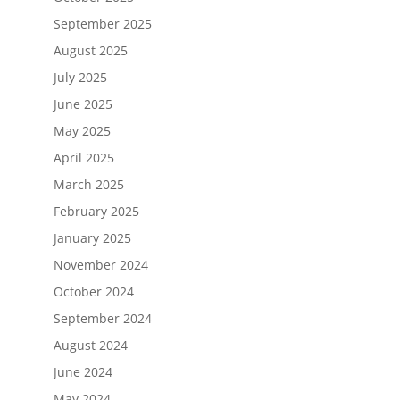
September 2025
August 2025
July 2025
June 2025
May 2025
April 2025
March 2025
February 2025
January 2025
November 2024
October 2024
September 2024
August 2024
June 2024
May 2024