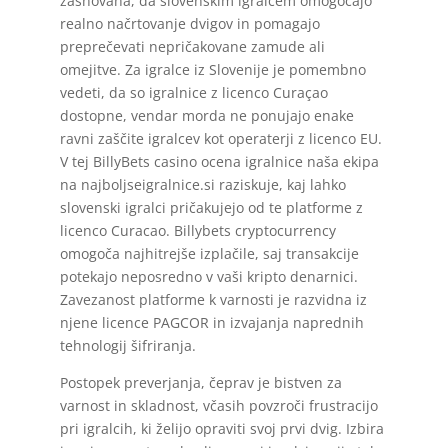
zasnovana, da slovenskim igralcem omogočajo
realno načrtovanje dvigov in pomagajo
preprečevati nepričakovane zamude ali
omejitve. Za igralce iz Slovenije je pomembno
vedeti, da so igralnice z licenco Curaçao
dostopne, vendar morda ne ponujajo enake
ravni zaščite igralcev kot operaterji z licenco EU.
V tej BillyBets casino ocena igralnice naša ekipa
na najboljseigralnice.si raziskuje, kaj lahko
slovenski igralci pričakujejo od te platforme z
licenco Curacao. Billybets cryptocurrency
omogoča najhitrejše izplačile, saj transakcije
potekajo neposredno v vaši kripto denarnici.
Zavezanost platforme k varnosti je razvidna iz
njene licence PAGCOR in izvajanja naprednih
tehnologij šifriranja.
Postopek preverjanja, čeprav je bistven za
varnost in skladnost, včasih povzroči frustracijo
pri igralcih, ki želijo opraviti svoj prvi dvig. Izbira