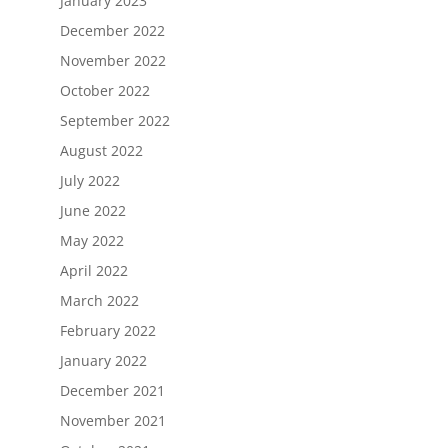
January 2023
December 2022
November 2022
October 2022
September 2022
August 2022
July 2022
June 2022
May 2022
April 2022
March 2022
February 2022
January 2022
December 2021
November 2021