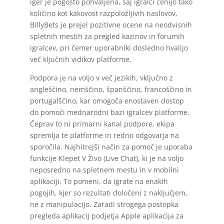
iger je pogosto pohvaljena, saj igralci cenijo tako
količino kot kakovost razpoložljivih naslovov.
BillyBets je prejel pozitivne ocene na neodvisnih
spletnih mestih za pregled kazinov in forumih
igralcev, pri čemer uporabniki dosledno hvalijo
več ključnih vidikov platforme.
Podpora je na voljo v več jezikih, vključno z
angleščino, nemščino, španščino, francoščino in
portugalščino, kar omogoča enostaven dostop
do pomoči mednarodni bazi igralcev platforme.
Čeprav to ni primarni kanal podpore, ekipa
spremlja te platforme in redno odgovarja na
sporočila. Najhitrejši način za pomoč je uporaba
funkcije Klepet V Živo (Live Chat), ki je na voljo
neposredno na spletnem mestu in v mobilni
aplikaciji. To pomeni, da igrate na enakih
pogojih, kjer so rezultati določeni z naključjem,
ne z manipulacijo. Zaradi strogega postopka
pregleda aplikacij podjetja Apple aplikacija za