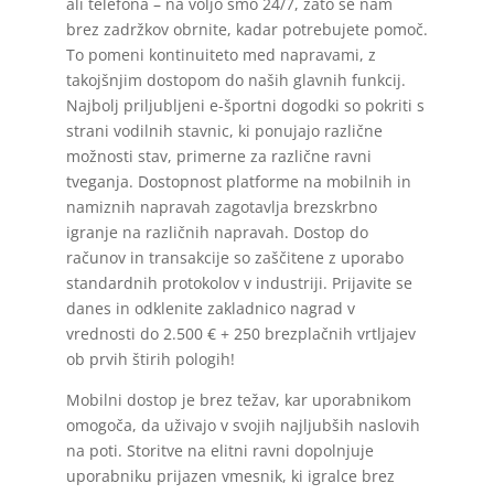
ali telefona – na voljo smo 24/7, zato se nam
brez zadržkov obrnite, kadar potrebujete pomoč.
To pomeni kontinuiteto med napravami, z
takojšnjim dostopom do naših glavnih funkcij.
Najbolj priljubljeni e-športni dogodki so pokriti s
strani vodilnih stavnic, ki ponujajo različne
možnosti stav, primerne za različne ravni
tveganja. Dostopnost platforme na mobilnih in
namiznih napravah zagotavlja brezskrbno
igranje na različnih napravah. Dostop do
računov in transakcije so zaščitene z uporabo
standardnih protokolov v industriji. Prijavite se
danes in odklenite zakladnico nagrad v
vrednosti do 2.500 € + 250 brezplačnih vrtljajev
ob prvih štirih pologih!
Mobilni dostop je brez težav, kar uporabnikom
omogoča, da uživajo v svojih najljubših naslovih
na poti. Storitve na elitni ravni dopolnjuje
uporabniku prijazen vmesnik, ki igralce brez