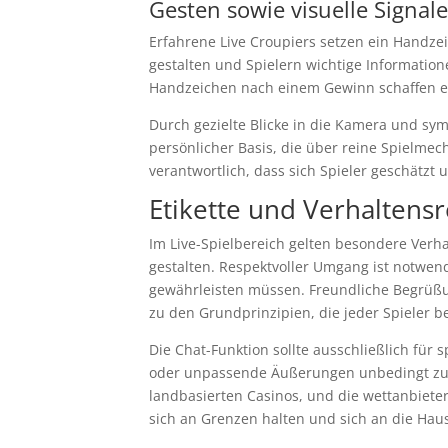
Gesten sowie visuelle Signal
Erfahrene Live Croupiers setzen ein Handze
gestalten und Spielern wichtige Information
Handzeichen nach einem Gewinn schaffen em
Durch gezielte Blicke in die Kamera und sy
persönlicher Basis, die über reine Spielmec
verantwortlich, dass sich Spieler geschätzt 
Etikette und Verhaltens
Im Live-Spielbereich gelten besondere Verha
gestalten. Respektvoller Umgang ist notwend
gewährleisten müssen. Freundliche Begrüß
zu den Grundprinzipien, die jeder Spieler be
Die Chat-Funktion sollte ausschließlich für
oder unpassende Äußerungen unbedingt zu u
landbasierten Casinos, und die wettanbiete
sich an Grenzen halten und sich an die Hau