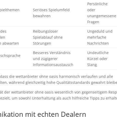
Persönliche
Spielthemen
Seriöses Spielumfeld
oder
bewahren
unangemessene
Fragen
 des
Reibungsloser
Ungeduld und
den
Spielablauf ohne
mehrfache
n abwarten
Störungen
Nachrichten
Besseres Verständnis
Undeutliche
ischsprache
und zügigerer
Kürzel oder
Informationsaustausch
Slang
 dass die wettanbieter ohne oasis harmonisch verlaufen und alle
lten, während gleichzeitig hohe Qualitätsstandards gewahrt bleib
tät der wettanbieter ohne oasis wesentlich von gegenseitigem Resp
ezielt, um sowohl Unterhaltung als auch hilfreiche Tipps zu erhalt
kation mit echten Dealern