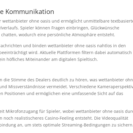
rte Kommunikation
er wettanbieter ohne oasis und ermöglicht unmittelbare textbasiert
verlaufs. Spieler können Fragen einbringen, Glückwünsche
 chatten, wodurch eine persönliche Atmosphäre entsteht.
Nachrichten und binden wettanbieter ohne oasis nahtlos in den
einträchtigt wird. Aktuelle Plattformen filtern dabei automatisch
n höfliches Miteinander am digitalen Spieltisch.
n die Stimme des Dealers deutlich zu hören, was wettanbieter oh
t und Missverständnisse vermeidet. Verschiedene Kameraperspekti
en Positionen und ermöglichen eine umfassende Sicht auf das
it Mikrofonzugang für Spieler, wobei wettanbieter ohne oasis dur
noch realistischeres Casino-Feeling entsteht. Die Videoqualität
rbindung an, um stets optimale Streaming-Bedingungen zu sichern