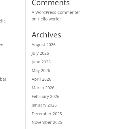
Comments
A WordPress Commenter
on
Hello world!
lle
Archives
August 2026
en.
July 2026
June 2026
May 2026
obei
April 2026
March 2026
n
February 2026
January 2026
December 2025
November 2025