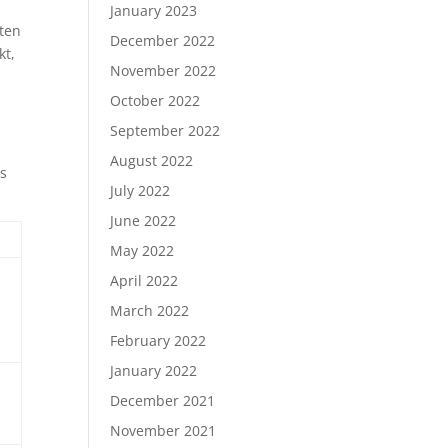
January 2023
kten
December 2022
kt,
November 2022
October 2022
September 2022
August 2022
is
July 2022
June 2022
May 2022
April 2022
March 2022
February 2022
January 2022
December 2021
November 2021