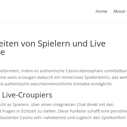
Home
About 
eiten von Spielern und Live
te
ransformiert, indem es authentische Casino-Atmosphäre unmittelbar
ne oasis erzeugen dadurch ein immersives Spielerlebnis, das wei
nd authentische zwischenmenschliche Kontakte ermöglicht.
t Live-Croupiers
cht es Spielern, über einen integrierten Chat direkt mit den
Fragen in Echtzeit zu stellen. Diese Funktion schafft eine persönl
dbasierten Casino sehr nahekommt und zugleich den Spielkomfort