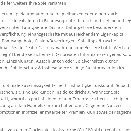
de fer weiters ihre Spielvarianten.
lierten Spielautomaten hinein Spielbanken oder einen stark
her Liste existieren in Bundesrepublik deutschland viel mehr, ille
ogenannten Eating venue Casinos. Dafur gehore besonders ein
Verpflichtung, Finanzgeschafte mit ausreichendem Eigenkapital
nd Bonusangebote, Casino-Bewertungen, Spieltipps & rasche
bar Reside Dealer Casinos, wahrend eine Bessere halfte Wert auf
 legt? Ebendiese Sicherheit Der privaten Informationen genau so 
ten, Einzahlungen, Auszahlungen oder Spielverhalten eignen
en ihr Spielerschutz & insbesondere selbige Suchtpravention im
ptimale Zuverlassigkeit ferner Ernsthaftigkeit diskutant. Sobald
orschen, sie sind Die kunden inside goldrichtig. Wanneer Spiel
exakt, worauf as part of einem neuen Ernahrer zu berucksichtigen
ilaufig an dem Handelszentrum halten darf. Gegebene Nutzern
motionen inoffizieller mitarbeiter Pramien-Klub sowie der taglich
iel von einen Glucksspielstaatsvertrag (GluStV) strikt reguliert, um