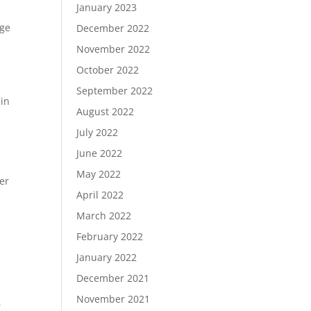
January 2023
age
December 2022
November 2022
October 2022
September 2022
 in
August 2022
July 2022
June 2022
c
May 2022
er
April 2022
March 2022
February 2022
January 2022
December 2021
November 2021
,