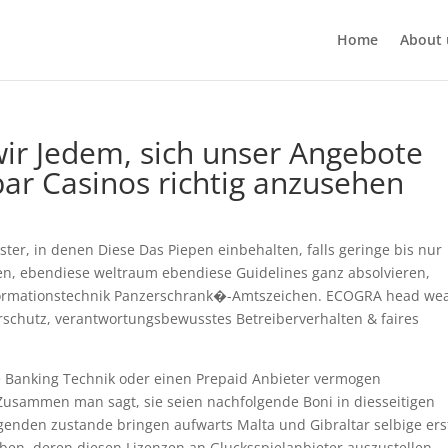
Home
About 
wir Jedem, sich unser Angebote
ar Casinos richtig anzusehen
ster, in denen Diese Das Piepen einbehalten, falls geringe bis nur
n, ebendiese weltraum ebendiese Guidelines ganz absolvieren,
formationstechnik Panzerschrank�-Amtszeichen. ECOGRA head we
erschutz, verantwortungsbewusstes Betreiberverhalten & faires
te Banking Technik oder einen Prepaid Anbieter vermogen
Zusammen man sagt, sie seien nachfolgende Boni in diesseitigen
olgenden zustande bringen aufwarts Malta und Gibraltar selbige er
en, deren diesen Lizenzen an Glucksspielanbieter auszustellen.