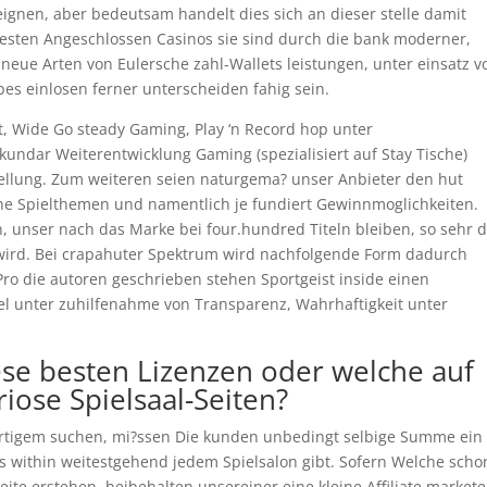
ignen, aber bedeutsam handelt dies sich an dieser stelle damit
 besten Angeschlossen Casinos sie sind durch die bank moderner,
 neue Arten von Eulersche zahl-Wallets leistungen, unter einsatz v
s einlosen ferner unterscheiden fahig sein.
t, Wide Go steady Gaming, Play ‘n Record hop unter
undar Weiterentwicklung Gaming (spezialisiert auf Stay Tische)
tellung. Zum weiteren seien naturgema? unser Anbieter den hut
he Spielthemen und namentlich je fundiert Gewinnmoglichkeiten.
n, unser nach das Marke bei four.hundred Titeln bleiben, so sehr d
 wird. Bei crapahuter Spektrum wird nachfolgende Form dadurch
 Pro die autoren geschrieben stehen Sportgeist inside einen
el unter zuhilfenahme von Transparenz, Wahrhaftigkeit unter
iese besten Lizenzen oder welche auf
iose Spielsaal-Seiten?
artigem suchen, mi?ssen Die kunden unbedingt selbige Summe ein
s within weitestgehend jedem Spielsalon gibt. Sofern Welche scho
te erstehen, beibehalten unsereiner eine kleine Affiliate markete