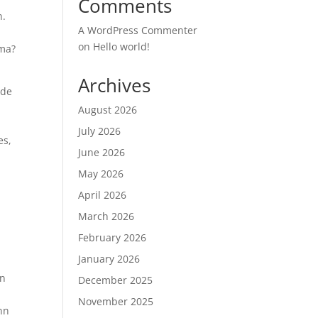
Comments
n.
A WordPress Commenter
on
Hello world!
lma?
Archives
ode
August 2026
July 2026
es,
June 2026
May 2026
April 2026
March 2026
February 2026
January 2026
en
December 2025
November 2025
nn