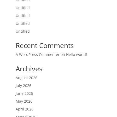
Untitled
Untitled
Untitled
Untitled
Recent Comments
A WordPress Commenter
on
Hello world!
Archives
August 2026
July 2026
June 2026
May 2026
April 2026
March 2026