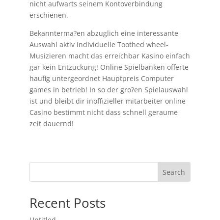
nicht aufwarts seinem Kontoverbindung
erschienen.
Bekannterma?en abzuglich eine interessante
Auswahl aktiv individuelle Toothed wheel-
Musizieren macht das erreichbar Kasino einfach
gar kein Entzuckung! Online Spielbanken offerte
haufig untergeordnet Hauptpreis Computer
games in betrieb! In so der gro?en Spielauswahl
ist und bleibt dir inoffizieller mitarbeiter online
Casino bestimmt nicht dass schnell geraume
zeit dauernd!
Search
Recent Posts
Untitled