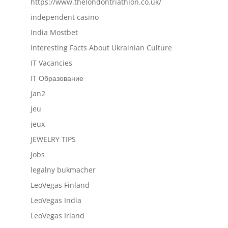
https://www.thelondontriathlon.co.uk/
independent casino
India Mostbet
Interesting Facts About Ukrainian Culture
IT Vacancies
IT Образование
jan2
jeu
jeux
JEWELRY TIPS
Jobs
legalny bukmacher
LeoVegas Finland
LeoVegas India
LeoVegas Irland