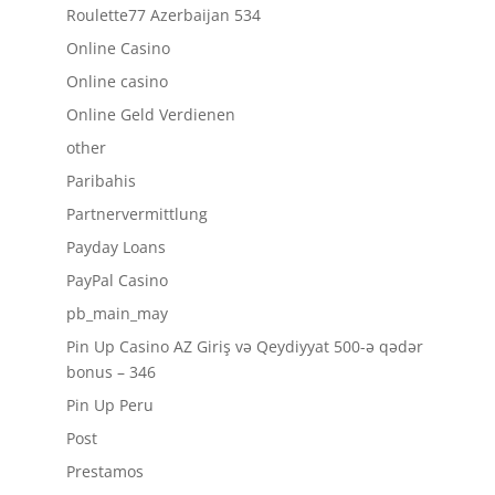
Roulette77 Azerbaijan 534
Online Casino
Online casino
Online Geld Verdienen
other
Paribahis
Partnervermittlung
Payday Loans
PayPal Casino
pb_main_may
Pin Up Casino AZ Giriş və Qeydiyyat 500-ə qədər
bonus – 346
Pin Up Peru
Post
Prestamos