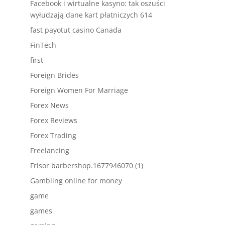
Facebook i wirtualne kasyno: tak oszuści
wyłudzają dane kart płatniczych 614
fast payotut casino Canada
FinTech
first
Foreign Brides
Foreign Women For Marriage
Forex News
Forex Reviews
Forex Trading
Freelancing
Frisor barbershop.1677946070 (1)
Gambling online for money
game
games