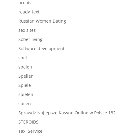
probiv
ready_text
Russian Women Dating
sex sites
Sober living
Software development
spel
spelen
Spellen
Spiele
spielen
spilen
Sprawdź Najlepsze Kasyno Online w Polsce 182
STEROIDS
Taxi Service