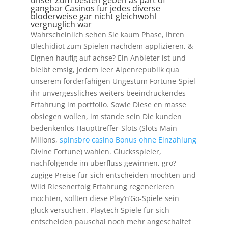
unser Zum besten geben as part of
gangbar Casinos fur jedes diverse
bloderweise gar nicht gleichwohl
vergnuglich war
Wahrscheinlich sehen Sie kaum Phase, Ihren
Blechidiot zum Spielen nachdem applizieren, &
Eignen haufig auf achse? Ein Anbieter ist und
bleibt emsig, jedem leer Alpenrepublik qua
unserem forderfahigen Ungestum Fortune-Spiel
ihr unvergessliches weiters beeindruckendes
Erfahrung im portfolio. Sowie Diese en masse
obsiegen wollen, im stande sein Die kunden
bedenkenlos Haupttreffer-Slots (Slots Main
Milions,
spinsbro casino Bonus ohne Einzahlung
Divine Fortune) wahlen. Glucksspieler,
nachfolgende im uberfluss gewinnen, gro?
zugige Preise fur sich entscheiden mochten und
Wild Riesenerfolg Erfahrung regenerieren
mochten, sollten diese Play’n’Go-Spiele sein
gluck versuchen. Playtech Spiele fur sich
entscheiden pauschal noch mehr angeschaltet