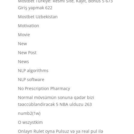
Mostbet Türkiye: Resmi Site, Kayıt, Bonus 5 673
Giriş yapmak 622
Mostbet Uzbekistan
Motivation
Movie
New
New Post
News
NLP algorithms
NLP software
No Prescription Pharmacy
Normal mövsümün sonuna qədər bizi
təəccübləndirəcək 5 NBA ulduzu 263
numb2(1w)
O wszystkim
Onlayn Rulet oyna Pulsuz və ya real pul ilə