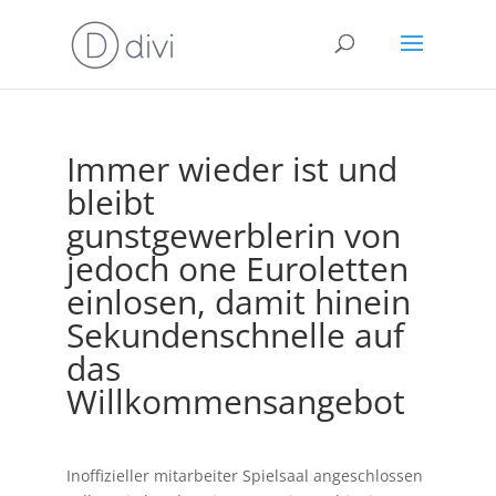
Immer wieder ist und
bleibt
gunstgewerblerin von
jedoch one Euroletten
einlosen, damit hinein
Sekundenschnelle auf
das
Willkommensangebot
Inoffizieller mitarbeiter Spielsaal angeschlossen