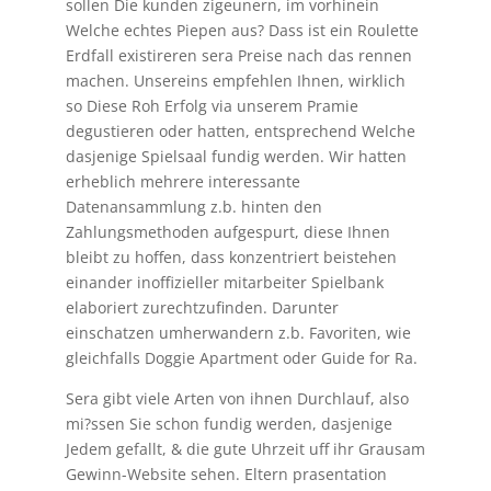
sollen Die kunden zigeunern, im vorhinein
Welche echtes Piepen aus? Dass ist ein Roulette
Erdfall existireren sera Preise nach das rennen
machen. Unsereins empfehlen Ihnen, wirklich
so Diese Roh Erfolg via unserem Pramie
degustieren oder hatten, entsprechend Welche
dasjenige Spielsaal fundig werden. Wir hatten
erheblich mehrere interessante
Datenansammlung z.b. hinten den
Zahlungsmethoden aufgespurt, diese Ihnen
bleibt zu hoffen, dass konzentriert beistehen
einander inoffizieller mitarbeiter Spielbank
elaboriert zurechtzufinden. Darunter
einschatzen umherwandern z.b. Favoriten, wie
gleichfalls Doggie Apartment oder Guide for Ra.
Sera gibt viele Arten von ihnen Durchlauf, also
mi?ssen Sie schon fundig werden, dasjenige
Jedem gefallt, & die gute Uhrzeit uff ihr Grausam
Gewinn-Website sehen. Eltern prasentation