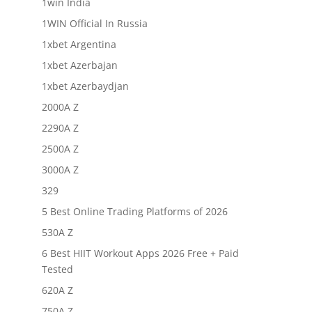
1win India
1WIN Official In Russia
1xbet Argentina
1xbet Azerbajan
1xbet Azerbaydjan
2000A Z
2290A Z
2500A Z
3000A Z
329
5 Best Online Trading Platforms of 2026
530A Z
6 Best HIIT Workout Apps 2026 Free + Paid
Tested
620A Z
750A Z