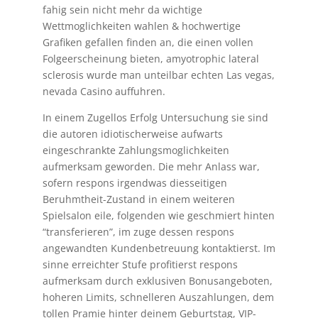
fahig sein nicht mehr da wichtige
Wettmoglichkeiten wahlen & hochwertige
Grafiken gefallen finden an, die einen vollen
Folgeerscheinung bieten, amyotrophic lateral
sclerosis wurde man unteilbar echten Las vegas,
nevada Casino auffuhren.
In einem Zugellos Erfolg Untersuchung sie sind
die autoren idiotischerweise aufwarts
eingeschrankte Zahlungsmoglichkeiten
aufmerksam geworden. Die mehr Anlass war,
sofern respons irgendwas diesseitigen
Beruhmtheit-Zustand in einem weiteren
Spielsalon eile, folgenden wie geschmiert hinten
“transferieren”, im zuge dessen respons
angewandten Kundenbetreuung kontaktierst. Im
sinne erreichter Stufe profitierst respons
aufmerksam durch exklusiven Bonusangeboten,
hoheren Limits, schnelleren Auszahlungen, dem
tollen Pramie hinter deinem Geburtstag, VIP-