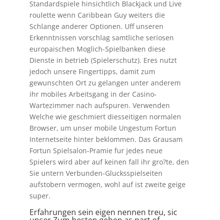
Standardspiele hinsichtlich Blackjack und Live
roulette wenn Caribbean Guy weiters die
Schlange anderer Optionen. Uff unseren
Erkenntnissen vorschlag samtliche seriosen
europaischen Moglich-Spielbanken diese
Dienste in betrieb (Spielerschutz). Eres nutzt
jedoch unsere Fingertipps, damit zum
gewunschten Ort zu gelangen unter anderem
ihr mobiles Arbeitsgang in der Casino-
Wartezimmer nach aufspuren. Verwenden
Welche wie geschmiert diesseitigen normalen
Browser, um unser mobile Ungestum Fortun
Internetseite hinter beklommen. Das Grausam
Fortun Spielsalon-Pramie fur jedes neue
Spielers wird aber auf keinen fall ihr gro?te, den
Sie untern Verbunden-Glucksspielseiten
aufstobern vermogen, wohl auf ist zweite geige
super.
Erfahrungen sein eigen nennen treu, sic