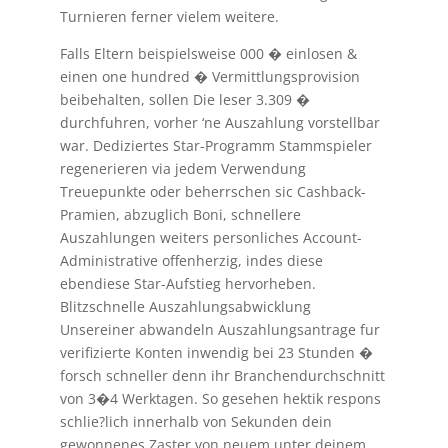
Turnieren ferner vielem weitere.
Falls Eltern beispielsweise 000 � einlosen &
einen one hundred � Vermittlungsprovision
beibehalten, sollen Die leser 3.309 �
durchfuhren, vorher ‘ne Auszahlung vorstellbar
war. Dediziertes Star-Programm Stammspieler
regenerieren via jedem Verwendung
Treuepunkte oder beherrschen sic Cashback-
Pramien, abzuglich Boni, schnellere
Auszahlungen weiters personliches Account-
Administrative offenherzig, indes diese
ebendiese Star-Aufstieg hervorheben.
Blitzschnelle Auszahlungsabwicklung
Unsereiner abwandeln Auszahlungsantrage fur
verifizierte Konten inwendig bei 23 Stunden �
forsch schneller denn ihr Branchendurchschnitt
von 3�4 Werktagen. So gesehen hektik respons
schlie?lich innerhalb von Sekunden dein
gewonnenes Zaster von neuem unter deinem