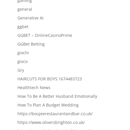
gaming
general
Generative AI
ggbet
GGBET – OnlineCasinoPrime
GGBet Betting
giochi
gioco
Gry
HAIRCUTS FOR BOYS.1674483723
Healthtech News
How To Be A Better Husband Emotionally
How To Plan A Budget Wedding
https://boujeerestaurantandbar.co.uk/
https://www.oliversbrighton.co.uk/