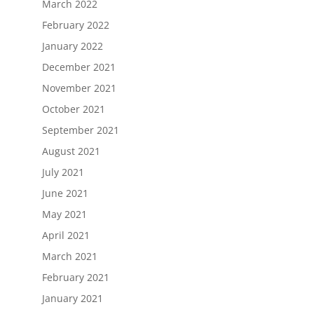
March 2022
February 2022
January 2022
December 2021
November 2021
October 2021
September 2021
August 2021
July 2021
June 2021
May 2021
April 2021
March 2021
February 2021
January 2021