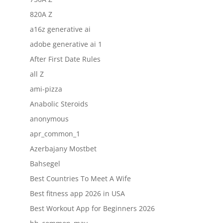
820A Z
a16z generative ai
adobe generative ai 1
After First Date Rules
all Z
ami-pizza
Anabolic Steroids
anonymous
apr_common_1
Azerbajany Mostbet
Bahsegel
Best Countries To Meet A Wife
Best fitness app 2026 in USA
Best Workout App for Beginners 2026