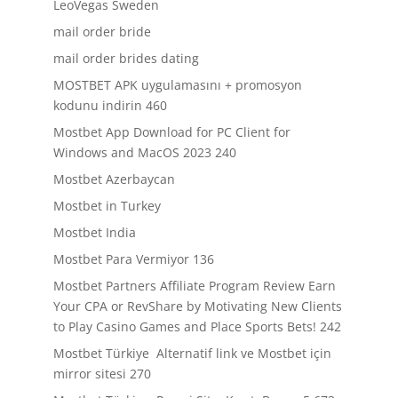
LeoVegas Sweden
mail order bride
mail order brides dating
MOSTBET APK uygulamasını + promosyon
kodunu indirin 460
Mostbet App Download for PC Client for
Windows and MacOS 2023 240
Mostbet Azerbaycan
Mostbet in Turkey
Mostbet India
Mostbet Para Vermiyor 136
Mostbet Partners Affiliate Program Review Earn
Your CPA or RevShare by Motivating New Clients
to Play Casino Games and Place Sports Bets! 242
Mostbet Türkiye ️ Alternatif link ve Mostbet için
mirror sitesi 270