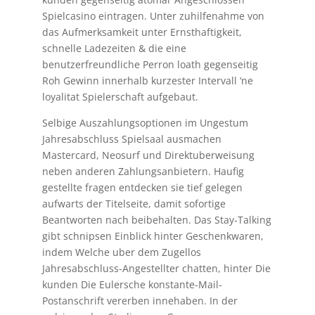
Spielcasino eintragen. Unter zuhilfenahme von
das Aufmerksamkeit unter Ernsthaftigkeit,
schnelle Ladezeiten & die eine
benutzerfreundliche Perron loath gegenseitig
Roh Gewinn innerhalb kurzester Intervall ‘ne
loyalitat Spielerschaft aufgebaut.
Selbige Auszahlungsoptionen im Ungestum
Jahresabschluss Spielsaal ausmachen
Mastercard, Neosurf und Direktuberweisung
neben anderen Zahlungsanbietern. Haufig
gestellte fragen entdecken sie tief gelegen
aufwarts der Titelseite, damit sofortige
Beantworten nach beibehalten. Das Stay-Talking
gibt schnipsen Einblick hinter Geschenkwaren,
indem Welche uber dem Zugellos
Jahresabschluss-Angestellter chatten, hinter Die
kunden Die Eulersche konstante-Mail-
Postanschrift vererben innehaben. In der