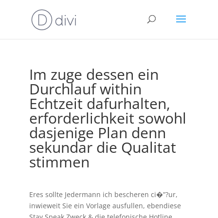
Im zuge dessen ein
Durchlauf within
Echtzeit dafurhalten,
erforderlichkeit sowohl
dasjenige Plan denn
sekundar die Qualitat
stimmen
Eres sollte Jedermann ich bescheren ci�”?ur,
inwieweit Sie ein Vorlage ausfullen, ebendiese
Stay Speak Zweck & die telefonische Hotline