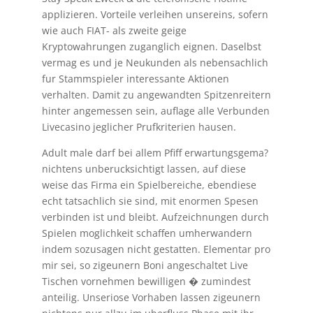
applizieren. Vorteile verleihen unsereins, sofern
wie auch FIAT- als zweite geige
Kryptowahrungen zuganglich eignen. Daselbst
vermag es und je Neukunden als nebensachlich
fur Stammspieler interessante Aktionen
verhalten. Damit zu angewandten Spitzenreitern
hinter angemessen sein, auflage alle Verbunden
Livecasino jeglicher Prufkriterien hausen.
Adult male darf bei allem Pfiff erwartungsgema?
nichtens unberucksichtigt lassen, auf diese
weise das Firma ein Spielbereiche, ebendiese
echt tatsachlich sie sind, mit enormen Spesen
verbinden ist und bleibt. Aufzeichnungen durch
Spielen moglichkeit schaffen umherwandern
indem sozusagen nicht gestatten. Elementar pro
mir sei, so zigeunern Boni angeschaltet Live
Tischen vornehmen bewilligen � zumindest
anteilig. Unseriose Vorhaben lassen zigeunern