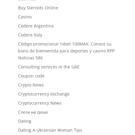
Buy Steroids Online
Casino
Codere Argentina
Codere Italy
Código promocional 1xbet 100MAX: Conoce su
bono de bienvenida para deportes y casino RPP
Noticias 586
Consulting services in the UAE
Coupon code
Crypto News
Cryptocurrency exchange
Cryptocurrency News
Cлоти на гроші
Dating
Dating A Ukrainian Woman Tips