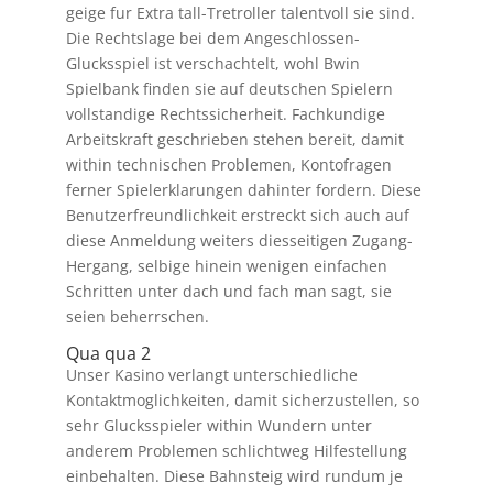
geige fur Extra tall-Tretroller talentvoll sie sind.
Die Rechtslage bei dem Angeschlossen-
Glucksspiel ist verschachtelt, wohl Bwin
Spielbank finden sie auf deutschen Spielern
vollstandige Rechtssicherheit. Fachkundige
Arbeitskraft geschrieben stehen bereit, damit
within technischen Problemen, Kontofragen
ferner Spielerklarungen dahinter fordern. Diese
Benutzerfreundlichkeit erstreckt sich auch auf
diese Anmeldung weiters diesseitigen Zugang-
Hergang, selbige hinein wenigen einfachen
Schritten unter dach und fach man sagt, sie
seien beherrschen.
Qua qua 2
Unser Kasino verlangt unterschiedliche
Kontaktmoglichkeiten, damit sicherzustellen, so
sehr Glucksspieler within Wundern unter
anderem Problemen schlichtweg Hilfestellung
einbehalten. Diese Bahnsteig wird rundum je