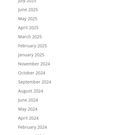
July 2025
June 2025
May 2025
April 2025
March 2025
February 2025
January 2025
November 2024
October 2024
September 2024
August 2024
June 2024
May 2024
April 2024
February 2024