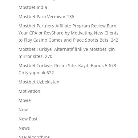
Mostbet India
Mostbet Para Vermiyor 136
Mostbet Partners Affiliate Program Review Earn
Your CPA or RevShare by Motivating New Clients
to Play Casino Games and Place Sports Bets! 242
Mostbet Türkiye ️ Alternatif link ve Mostbet için
mirror sitesi 270
Mostbet Türkiye: Resmi Site, Kayıt, Bonus 5 673
Giriş yapmak 622
Mostbet Uzbekistan
Motivation
Movie
New
New Post
News
NLP algorithms