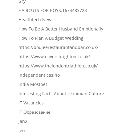
Gry
HAIRCUTS FOR BOYS.1674483723
Healthtech News
How To Be A Better Husband Emotionally
How To Plan A Budget Wedding
https://boujeerestaurantandbar.co.uk/
https://www.oliversbrighton.co.uk/
https://www.thelondontriathlon.co.uk/
independent casino
India Mostbet
Interesting Facts About Ukrainian Culture
IT Vacancies
IT Образование
jan2
jeu