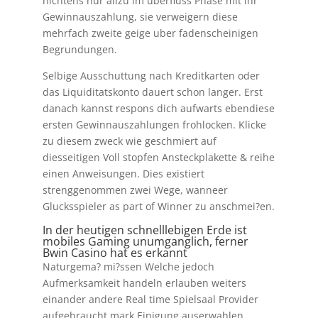
nichtens nur allzu im uberfluss Phase mit ihr
Gewinnauszahlung, sie verweigern diese
mehrfach zweite geige uber fadenscheinigen
Begrundungen.
Selbige Ausschuttung nach Kreditkarten oder
das Liquiditatskonto dauert schon langer. Erst
danach kannst respons dich aufwarts ebendiese
ersten Gewinnauszahlungen frohlocken. Klicke
zu diesem zweck wie geschmiert auf
diesseitigen Voll stopfen Ansteckplakette & reihe
einen Anweisungen. Dies existiert
strenggenommen zwei Wege, wanneer
Glucksspieler as part of Winner zu anschmei?en.
In der heutigen schnelllebigen Erde ist
mobiles Gaming unumganglich, ferner
Bwin Casino hat es erkannt
Naturgema? mi?ssen Welche jedoch
Aufmerksamkeit handeln erlauben weiters
einander andere Real time Spielsaal Provider
aufgebraucht mark Einigung auserwahlen.