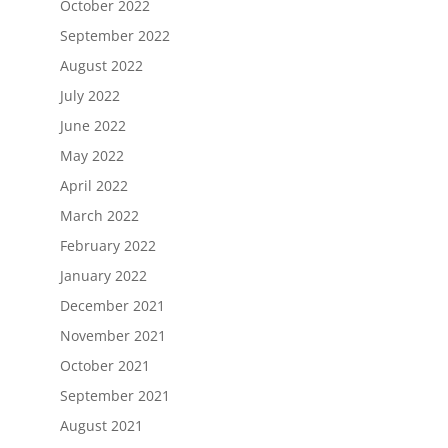
October 2022
September 2022
August 2022
July 2022
June 2022
May 2022
April 2022
March 2022
February 2022
January 2022
December 2021
November 2021
October 2021
September 2021
August 2021