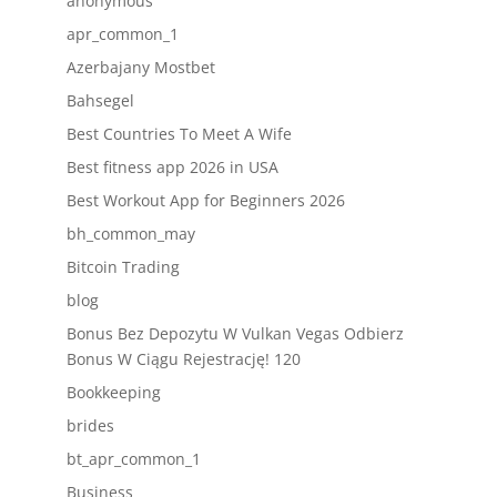
anonymous
apr_common_1
Azerbajany Mostbet
Bahsegel
Best Countries To Meet A Wife
Best fitness app 2026 in USA
Best Workout App for Beginners 2026
bh_common_may
Bitcoin Trading
blog
Bonus Bez Depozytu W Vulkan Vegas Odbierz
Bonus W Ciągu Rejestrację! 120
Bookkeeping
brides
bt_apr_common_1
Business