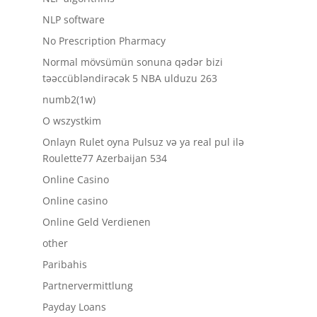
NLP software
No Prescription Pharmacy
Normal mövsümün sonuna qədər bizi
təəccübləndirəcək 5 NBA ulduzu 263
numb2(1w)
O wszystkim
Onlayn Rulet oyna Pulsuz və ya real pul ilə
Roulette77 Azerbaijan 534
Online Casino
Online casino
Online Geld Verdienen
other
Paribahis
Partnervermittlung
Payday Loans