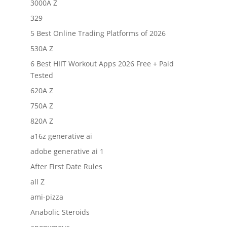
3000A Z
329
5 Best Online Trading Platforms of 2026
530A Z
6 Best HIIT Workout Apps 2026 Free + Paid
Tested
620A Z
750A Z
820A Z
a16z generative ai
adobe generative ai 1
After First Date Rules
all Z
ami-pizza
Anabolic Steroids