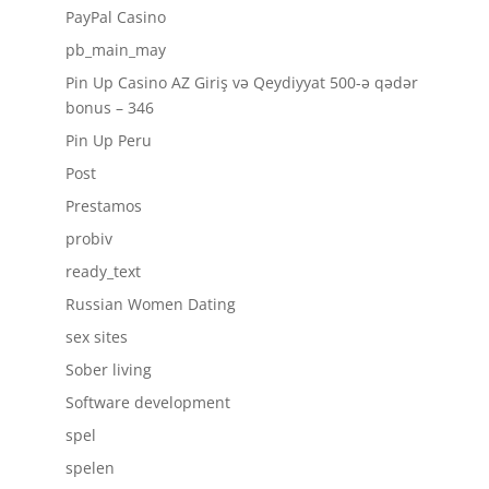
PayPal Casino
pb_main_may
Pin Up Casino AZ Giriş və Qeydiyyat 500-ə qədər
bonus – 346
Pin Up Peru
Post
Prestamos
probiv
ready_text
Russian Women Dating
sex sites
Sober living
Software development
spel
spelen