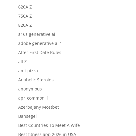
620A Z
750A Z
820A Z
a16z generative ai
adobe generative ai 1
After First Date Rules
all Z
ami-pizza
Anabolic Steroids
anonymous
apr_common_1
Azerbajany Mostbet
Bahsegel
Best Countries To Meet A Wife
Best fitness app 2026 in USA