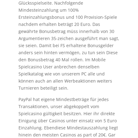
Glücksspielseite. Nachfolgende
Mindesteinzahlung um 100%
Ersteinzahlungsbonus und 100 Provision-Spiele
nachdem erhalten beträgt 20 Euro. Das
gewährte Bonusbetrag müss innerhalb von 30
Argumentieren 35-zeichen ausgeführt man sagt,
sie seien. Damit bei FS erhaltene Bonusgelder
anders sein hinten vermögen, zu tun sein Diese
den Bonusbetrag 40 Mal rollen. Im Mobile
Spielcasino User anbrechen denselben
Spielkatalog wie von unserem PC alle und
können auch an allen Werbeaktionen weiters
Turnieren beteiligt sein.
PayPal hat eigene Mindestbeträge für jedes
Transaktionen, unser abgekoppelt vom
Spielcasino gültigkeit besitzen. Hier ihr direkte
Einigung über Casinos unter einsatz von 5 Euro
Einzahlung. Ebendiese Mindestauszahlung liegt
hinein den meisten Casinos as part of 20€. Gar