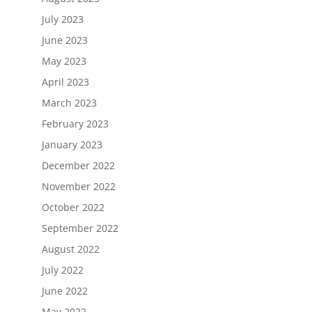
July 2023
June 2023
May 2023
April 2023
March 2023
February 2023
January 2023
December 2022
November 2022
October 2022
September 2022
August 2022
July 2022
June 2022
May 2022