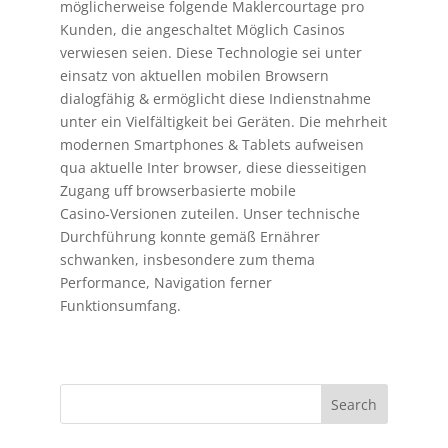
möglicherweise folgende Maklercourtage pro
Kunden, die angeschaltet Möglich Casinos
verwiesen seien. Diese Technologie sei unter
einsatz von aktuellen mobilen Browsern
dialogfähig & ermöglicht diese Indienstnahme
unter ein Vielfältigkeit bei Geräten. Die mehrheit
modernen Smartphones & Tablets aufweisen
qua aktuelle Inter browser, diese diesseitigen
Zugang uff browserbasierte mobile
Casino‑Versionen zuteilen. Unser technische
Durchführung konnte gemäß Ernährer
schwanken, insbesondere zum thema
Performance, Navigation ferner
Funktionsumfang.
Search