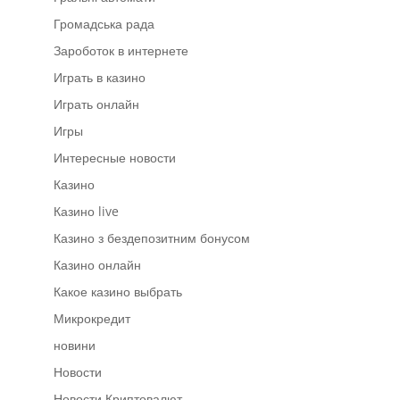
Громадська рада
Зароботок в интернете
Играть в казино
Играть онлайн
Игры
Интересные новости
Казино
Казино live
Казино з бездепозитним бонусом
Казино онлайн
Какое казино выбрать
Микрокредит
новини
Новости
Новости Криптовалют