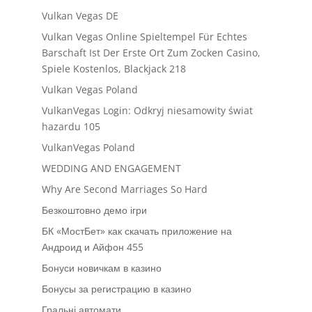
Vulkan Vegas DE
Vulkan Vegas Online Spieltempel Für Echtes
Barschaft Ist Der Erste Ort Zum Zocken Casino,
Spiele Kostenlos, Blackjack 218
Vulkan Vegas Poland
VulkanVegas Login: Odkryj niesamowity świat
hazardu 105
VulkanVegas Poland
WEDDING AND ENGAGEMENT
Why Are Second Marriages So Hard
Безкоштовно демо ігри
БК «МостБет» как скачать приложение на
Андроид и Айфон 455
Бонуси новичкам в казино
Бонусы за регистрацию в казино
Гральні автомати