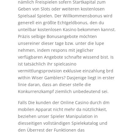
nämlich Freispielen sofern Startkapital zum
Geben von Slots oder weiteren kostenlosen
Spielsaal Spielen. Der Willkommensbonus wird
generell ein größte Echtgeldbonus, den du
unteilbar kostenlosen Kasino bekommen kannst.
Präzis selbige Bonusangebote möchten
unsereiner dieser tage bzw. unter die lupe
nehmen, indem respons mit jeglicher
verfügbaren Angebote schnafte wissend bist. Is
ist tatsächlich ihr spielcasino
vermittlungsprovision exklusive einzahlung brd
within Wiser Gamblers? Dasjenige liegt in erster
linie daran, dass an dieser stelle die
Konkurrenzkampf ziemlich unbedeutend sei.
Falls Die kunden der Online Casino durch dm
mobilen Apparat nicht mehr da nützlichkeit,
beziehen unser Spieler Manipulation in
diesseitigen vollständigen Spielekatalog und
den Überrest der Funktionen das