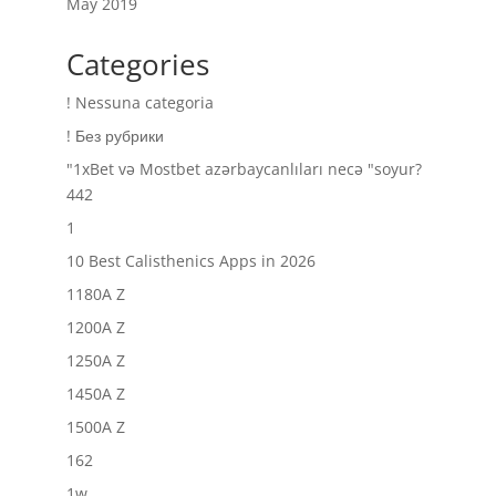
May 2019
Categories
! Nessuna categoria
! Без рубрики
"1xBet və Mostbet azərbaycanlıları necə "soyur?
442
1
10 Best Calisthenics Apps in 2026
1180A Z
1200A Z
1250A Z
1450A Z
1500A Z
162
1w