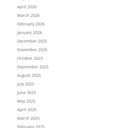
April 2026
March 2026
February 2026
January 2026
December 2025
November 2025
October 2025
September 2025
August 2025
July 2025
June 2025
May 2025
April 2025
March 2025
February 2025