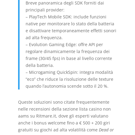
Breve panoramica degli SDK forniti dai
principali provider:
– PlayTech Mobile SDK: include funzioni
native per monitorare lo stato della batteria
e disattivare temporaneamente effetti sonori
ad alta frequenza.
– Evolution Gaming Edge: offre API per
regolare dinamicamente la frequenza dei
frame (30/45 fps) in base al livello corrente
della batteria.
– Microgaming QuickSpin: integra modalità
“eco” che riduce la risoluzione delle texture
quando l’autonomia scende sotto il 20 %.
Queste soluzioni sono citate frequentemente
nelle recensioni della sezione lista casino non
aams su Ritmare.it, dove gli esperti valutano
anche i bonus welcome fino a € 500 + 200 giri
gratuiti su giochi ad alta volatilità come
Dead or