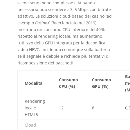
scene sono meno complesse e la banda
necessaria può scendere a 3–5 Mbps con bitrate
adattivo. Le soluzioni cloud‑based dei casinò (ad
esempio
CasinoX Cloud
lanciato nel 2019)
mostrano un consumo CPU inferiore del 40 %
rispetto al rendering locale, ma aumentano
l’utilizzo della GPU integrata per la decodifica
video HEVC, incidendo comunque sulla batteria
se il segnale è debole e richiede più tentativi di
ricomposizione dei pacchetti.
Ba
Consumo
Consumo
Modalità
me
CPU (%)
GPU (%)
(M
Rendering
locale
12
8
0,
HTML5
Cloud