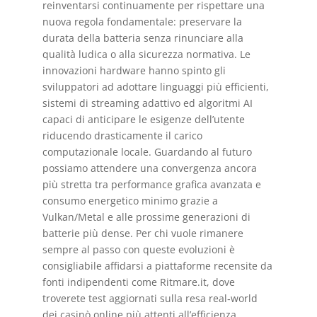
reinventarsi continuamente per rispettare una
nuova regola fondamentale: preservare la
durata della batteria senza rinunciare alla
qualità ludica o alla sicurezza normativa. Le
innovazioni hardware hanno spinto gli
sviluppatori ad adottare linguaggi più efficienti,
sistemi di streaming adattivo ed algoritmi AI
capaci di anticipare le esigenze dell’utente
riducendo drasticamente il carico
computazionale locale. Guardando al futuro
possiamo attendere una convergenza ancora
più stretta tra performance grafica avanzata e
consumo energetico minimo grazie a
Vulkan/Metal e alle prossime generazioni di
batterie più dense. Per chi vuole rimanere
sempre al passo con queste evoluzioni è
consigliabile affidarsi a piattaforme recensite da
fonti indipendenti come Ritmare.it, dove
troverete test aggiornati sulla resa real‑world
dei casinò online più attenti all’efficienza