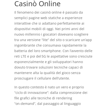
Casinò Online
Il fenomeno dei casinò online è passato da
semplici pagine web statiche a esperienze
interattive che si adattano perfettamente ai
dispositivi mobili di oggi. Nei primi anni del
nuovo millennio i giocatori dovevano scegliere
tra una versione “lite” del sito o scaricare un’app
ingombrante che consumava rapidamente la
batteria del loro smartphone. Con l’avvento delle
reti LTE e poi del 5G le aspettative sono cresciute
esponenzialmente e gli sviluppatori hanno
dovuto trovare soluzioni tecniche capaci di
mantenere alta la qualità del gioco senza
prosciugare il cellulare dell’utente.
In questo contesto è nato un vero e proprio
“ciclo di innovazione”: dalla compressione dei
file grafici alle tecniche di rendering
“on‑demand”, dal passaggio al linguaggio