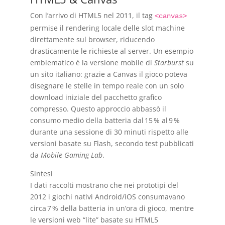
Con l’arrivo di HTML5 nel 2011, il tag
<canvas>
permise il rendering locale delle slot machine
direttamente sul browser, riducendo
drasticamente le richieste al server. Un esempio
emblematico è la versione mobile di
Starburst
su
un sito italiano: grazie a Canvas il gioco poteva
disegnare le stelle in tempo reale con un solo
download iniziale del pacchetto grafico
compresso. Questo approccio abbassò il
consumo medio della batteria dal 15 % al 9 %
durante una sessione di 30 minuti rispetto alle
versioni basate su Flash, secondo test pubblicati
da
Mobile Gaming Lab
.
Sintesi
I dati raccolti mostrano che nei prototipi del
2012 i giochi nativi Android/iOS consumavano
circa 7 % della batteria in un’ora di gioco, mentre
le versioni web “lite” basate su HTML5