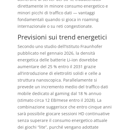
direttamente in minore consumo energetico e
minori picchi di traffico dati — vantaggi
fondamentali quando si gioca in roaming
internazionale o su reti congestionate.
Previsioni sui trend energetici
Secondo uno studio dell’Istituto Fraunhofer
pubblicato nel gennaio 2026, la densità
energetica delle batterie Li‑ion dovrebbe
aumentare del 25 % entro il 2031 grazie
all’introduzione di elettroliti solidi e celle a
struttura nanoscopica. Parallelamente si
prevede un incremento medio del traffico dati
mobile dedicato al gaming dal 18 % annuo
(stimato circa 12 EB/mese entro il 2028). La
combinazione suggerisce che entro cinque anni
sarà possibile giocare sessioni HD continuative
senza superare il consumo energetico attuale
dei giochi “lite”, purché vengano adottate