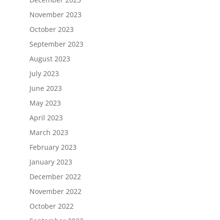
November 2023
October 2023
September 2023
August 2023
July 2023
June 2023
May 2023
April 2023
March 2023
February 2023
January 2023
December 2022
November 2022
October 2022