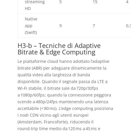
streaming
5
15
4
HD
Native
app
9
7
0,
(Swift)
H3‑b – Tecniche di Adaptive
Bitrate & Edge Computing
Le piattaforme cloud hanno adottato l’adaptive
bitrate (ABR) per adeguare dinamicamente la
qualità video alla larghezza di banda
disponibile. Quando il segnale passa da LTE a
Wi‑Fi stabile, il bitrate sale da 720p/30fps
a 1080p/60fps; quando la connessione peggiora
scende a 480p/24fps mantenendo una latenza
accettabile (< 80 ms). L’edge computing posiziona
i nodi CDN vicino agli utenti europei
(Amsterdam, Francoforte), riducendo il
round‑trip time medio da 120 ms a 45 ms e