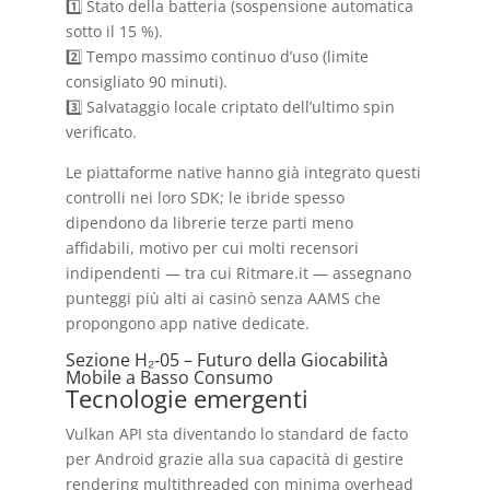
1️⃣ Stato della batteria (sospensione automatica
sotto il 15 %).
2️⃣ Tempo massimo continuo d’uso (limite
consigliato 90 minuti).
3️⃣ Salvataggio locale criptato dell’ultimo spin
verificato.
Le piattaforme native hanno già integrato questi
controlli nei loro SDK; le ibride spesso
dipendono da librerie terze parti meno
affidabili, motivo per cui molti recensori
indipendenti — tra cui Ritmare.it — assegnano
punteggi più alti ai casinò senza AAMS che
propongono app native dedicate.
Sezione H₂‑05 – Futuro della Giocabilità
Mobile a Basso Consumo
Tecnologie emergenti
Vulkan API sta diventando lo standard de facto
per Android grazie alla sua capacità di gestire
rendering multithreaded con minima overhead