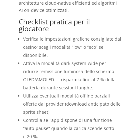
architetture cloud-native efficienti ed algoritmi
AI on‑device ottimizzati.
Checklist pratica per il
giocatore
Verifica le impostazioni grafiche consigliate dal
casino; scegli modalità “low” o “eco” se
disponibile.
Attiva la modalità dark system-wide per
ridurre l’emissione luminosa dello schermo
OLED/AMOLED — risparmia fino al 7 % della
batteria durante sessioni lunghe.
Utilizza eventuali modalità offline parziali
offerte dal provider (download anticipato delle
sprite sheet).
Controlla se l’app dispone di una funzione
“auto‑pause” quando la carica scende sotto
il 20 %.