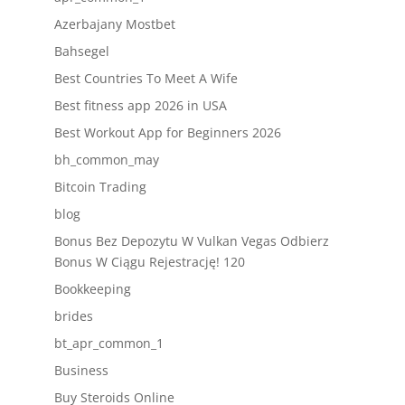
Azerbajany Mostbet
Bahsegel
Best Countries To Meet A Wife
Best fitness app 2026 in USA
Best Workout App for Beginners 2026
bh_common_may
Bitcoin Trading
blog
Bonus Bez Depozytu W Vulkan Vegas Odbierz
Bonus W Ciągu Rejestrację! 120
Bookkeeping
brides
bt_apr_common_1
Business
Buy Steroids Online