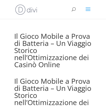
Il Gioco Mobile a Prova
di Batteria – Un Viaggio
Storico
nell’Ottimizzazione dei
Casinò Online
Il Gioco Mobile a Prova
di Batteria – Un Viaggio
Storico
nell’Ottimizzazione dei