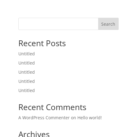
Search
Recent Posts
Untitled
Untitled
Untitled
Untitled
Untitled
Recent Comments
A WordPress Commenter
on
Hello world!
Archives