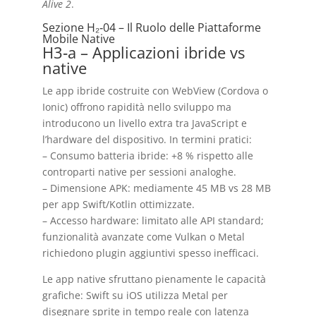
Alive 2
.
Sezione H₂‑04 – Il Ruolo delle Piattaforme
Mobile Native
H3‑a – Applicazioni ibride vs
native
Le app ibride costruite con WebView (Cordova o
Ionic) offrono rapidità nello sviluppo ma
introducono un livello extra tra JavaScript e
l’hardware del dispositivo. In termini pratici:
– Consumo batteria ibride: +8 % rispetto alle
controparti native per sessioni analoghe.
– Dimensione APK: mediamente 45 MB vs 28 MB
per app Swift/Kotlin ottimizzate.
– Accesso hardware: limitato alle API standard;
funzionalità avanzate come Vulkan o Metal
richiedono plugin aggiuntivi spesso inefficaci.
Le app native sfruttano pienamente le capacità
grafiche: Swift su iOS utilizza Metal per
disegnare sprite in tempo reale con latenza