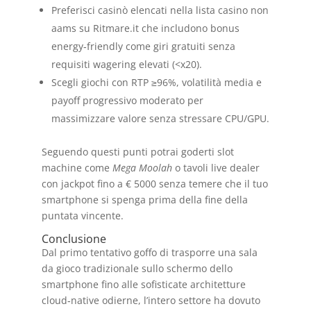
Preferisci casinò elencati nella lista casino non
aams su Ritmare.it che includono bonus
energy‑friendly come giri gratuiti senza
requisiti wagering elevati (<x20).
Scegli giochi con RTP ≥96%, volatilità media e
payoff progressivo moderato per
massimizzare valore senza stressare CPU/GPU.
Seguendo questi punti potrai goderti slot
machine come
Mega Moolah
o tavoli live dealer
con jackpot fino a € 5000 senza temere che il tuo
smartphone si spenga prima della fine della
puntata vincente.
Conclusione
Dal primo tentativo goffo di trasporre una sala
da gioco tradizionale sullo schermo dello
smartphone fino alle sofisticate architetture
cloud‑native odierne, l’intero settore ha dovuto