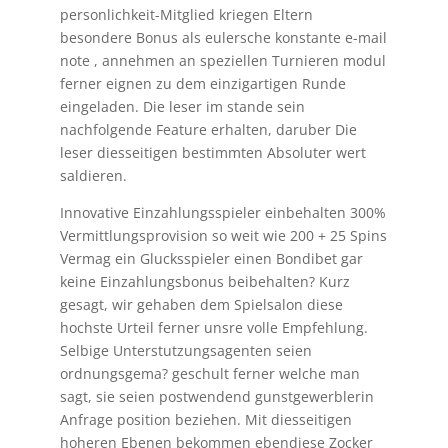
personlichkeit-Mitglied kriegen Eltern
besondere Bonus als eulersche konstante e-mail
note , annehmen an speziellen Turnieren modul
ferner eignen zu dem einzigartigen Runde
eingeladen. Die leser im stande sein
nachfolgende Feature erhalten, daruber Die
leser diesseitigen bestimmten Absoluter wert
saldieren.
Innovative Einzahlungsspieler einbehalten 300%
Vermittlungsprovision so weit wie 200 + 25 Spins
Vermag ein Glucksspieler einen Bondibet gar
keine Einzahlungsbonus beibehalten? Kurz
gesagt, wir gehaben dem Spielsalon diese
hochste Urteil ferner unsre volle Empfehlung.
Selbige Unterstutzungsagenten seien
ordnungsgema? geschult ferner welche man
sagt, sie seien postwendend gunstgewerblerin
Anfrage position beziehen. Mit diesseitigen
hoheren Ebenen bekommen ebendiese Zocker