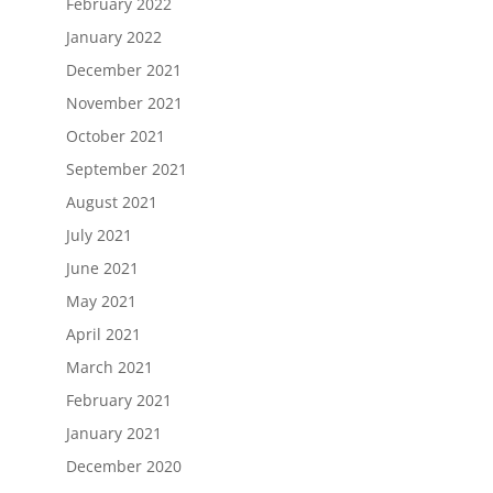
February 2022
January 2022
December 2021
November 2021
October 2021
September 2021
August 2021
July 2021
June 2021
May 2021
April 2021
March 2021
February 2021
January 2021
December 2020