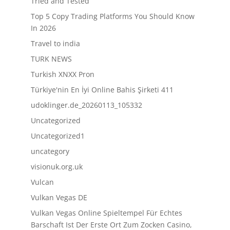
Tried and Tested
Top 5 Copy Trading Platforms You Should Know
In 2026
Travel to india
TURK NEWS
Turkish XNXX Pron
Türkiye'nin En İyi Online Bahis Şirketi 411
udoklinger.de_20260113_105332
Uncategorized
Uncategorized1
uncategory
visionuk.org.uk
Vulcan
Vulkan Vegas DE
Vulkan Vegas Online Spieltempel Für Echtes
Barschaft Ist Der Erste Ort Zum Zocken Casino,