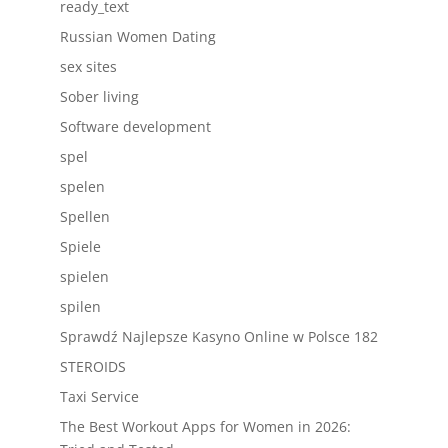
ready_text
Russian Women Dating
sex sites
Sober living
Software development
spel
spelen
Spellen
Spiele
spielen
spilen
Sprawdź Najlepsze Kasyno Online w Polsce 182
STEROIDS
Taxi Service
The Best Workout Apps for Women in 2026: