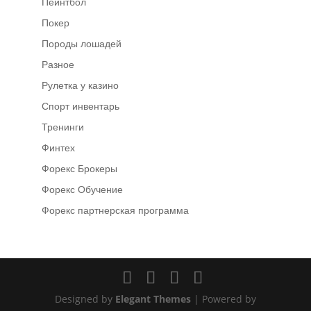
Пейнтбол
Покер
Породы лошадей
Разное
Рулетка у казино
Спорт инвентарь
Тренинги
Финтех
Форекс Брокеры
Форекс Обучение
Форекс партнерская программа
Designed by
Elegant Themes
| Powered by