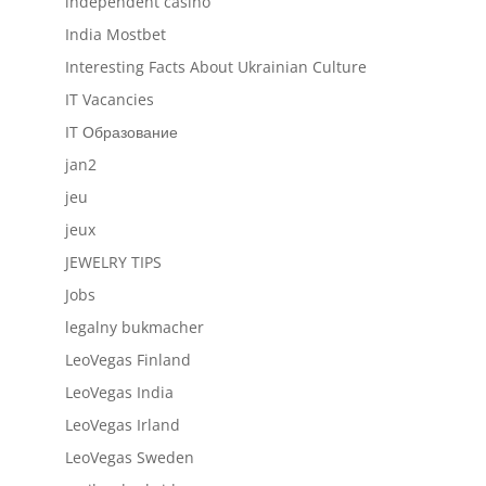
independent casino
India Mostbet
Interesting Facts About Ukrainian Culture
IT Vacancies
IT Образование
jan2
jeu
jeux
JEWELRY TIPS
Jobs
legalny bukmacher
LeoVegas Finland
LeoVegas India
LeoVegas Irland
LeoVegas Sweden