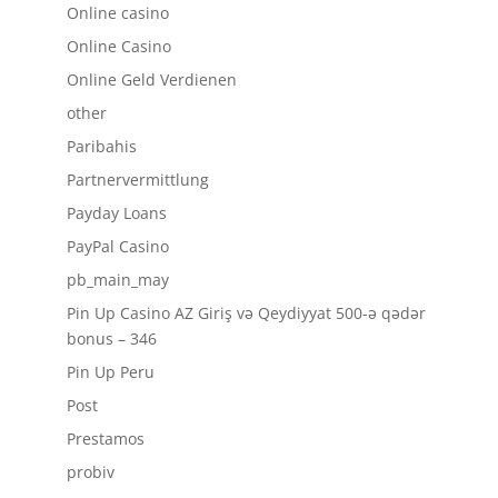
Online casino
Online Casino
Online Geld Verdienen
other
Paribahis
Partnervermittlung
Payday Loans
PayPal Casino
pb_main_may
Pin Up Casino AZ Giriş və Qeydiyyat 500-ə qədər
bonus – 346
Pin Up Peru
Post
Prestamos
probiv