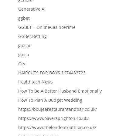
Generative AI
ggbet
GGBET – OnlineCasinoPrime
GGBet Betting
giochi
gioco
Gry
HAIRCUTS FOR BOYS.1674483723
Healthtech News
How To Be A Better Husband Emotionally
How To Plan A Budget Wedding
https://boujeerestaurantandbar.co.uk/
https://www.oliversbrighton.co.uk/
https://www.thelondontriathlon.co.uk/