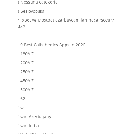
! Nessuna categoria
! Без рубрики
"1xBet və Mostbet azərbaycanlıları necə "soyur?
442
1
10 Best Calisthenics Apps in 2026
1180A Z
1200A Z
1250A Z
1450A Z
1500A Z
162
1w
1win Azerbajany
1win India