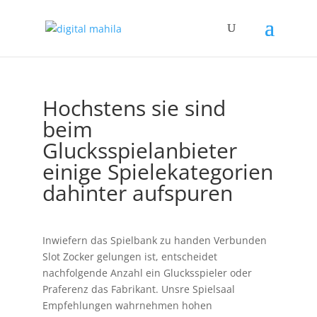
Hochstens sie sind
beim
Glucksspielanbieter
einige Spielekategorien
dahinter aufspuren
Inwiefern das Spielbank zu handen Verbunden
Slot Zocker gelungen ist, entscheidet
nachfolgende Anzahl ein Glucksspieler oder
Praferenz das Fabrikant. Unsre Spielsaal
Empfehlungen wahrnehmen hohen