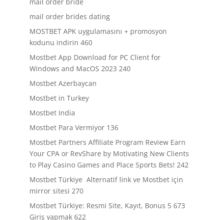
mail order bride
mail order brides dating
MOSTBET APK uygulamasını + promosyon
kodunu indirin 460
Mostbet App Download for PC Client for
Windows and MacOS 2023 240
Mostbet Azerbaycan
Mostbet in Turkey
Mostbet India
Mostbet Para Vermiyor 136
Mostbet Partners Affiliate Program Review Earn
Your CPA or RevShare by Motivating New Clients
to Play Casino Games and Place Sports Bets! 242
Mostbet Türkiye ️ Alternatif link ve Mostbet için
mirror sitesi 270
Mostbet Türkiye: Resmi Site, Kayıt, Bonus 5 673
Giriş yapmak 622