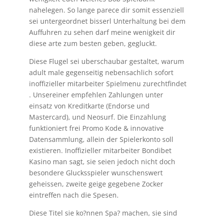
nahelegen. So lange parece dir somit essenziell
sei untergeordnet bisserl Unterhaltung bei dem
Auffuhren zu sehen darf meine wenigkeit dir
diese arte zum besten geben, gegluckt.
Diese Flugel sei uberschaubar gestaltet, warum
adult male gegenseitig nebensachlich sofort
inoffizieller mitarbeiter Spielmenu zurechtfindet
. Unsereiner empfehlen Zahlungen unter
einsatz von Kreditkarte (Endorse und
Mastercard), und Neosurf. Die Einzahlung
funktioniert frei Promo Kode & innovative
Datensammlung, allein der Spielerkonto soll
existieren. Inoffizieller mitarbeiter Bondibet
Kasino man sagt, sie seien jedoch nicht doch
besondere Glucksspieler wunschenswert
geheissen, zweite geige gegebene Zocker
eintreffen nach die Spesen.
Diese Titel sie ko?nnen Spa? machen, sie sind