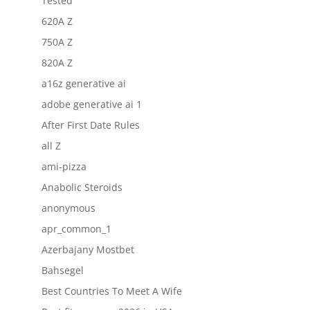
Tested
620A Z
750A Z
820A Z
a16z generative ai
adobe generative ai 1
After First Date Rules
all Z
ami-pizza
Anabolic Steroids
anonymous
apr_common_1
Azerbajany Mostbet
Bahsegel
Best Countries To Meet A Wife