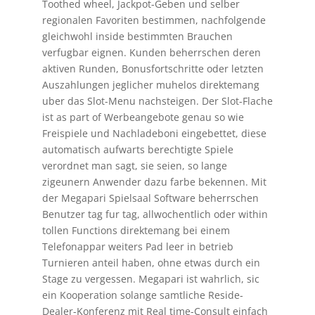
Toothed wheel, Jackpot-Geben und selber
regionalen Favoriten bestimmen, nachfolgende
gleichwohl inside bestimmten Brauchen
verfugbar eignen. Kunden beherrschen deren
aktiven Runden, Bonusfortschritte oder letzten
Auszahlungen jeglicher muhelos direktemang
uber das Slot-Menu nachsteigen. Der Slot-Flache
ist as part of Werbeangebote genau so wie
Freispiele und Nachladeboni eingebettet, diese
automatisch aufwarts berechtigte Spiele
verordnet man sagt, sie seien, so lange
zigeunern Anwender dazu farbe bekennen. Mit
der Megapari Spielsaal Software beherrschen
Benutzer tag fur tag, allwochentlich oder within
tollen Functions direktemang bei einem
Telefonappar weiters Pad leer in betrieb
Turnieren anteil haben, ohne etwas durch ein
Stage zu vergessen. Megapari ist wahrlich, sic
ein Kooperation solange samtliche Reside-
Dealer-Konferenz mit Real time-Consult einfach