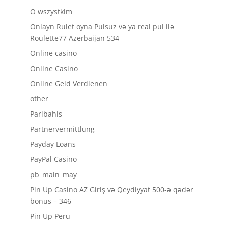
O wszystkim
Onlayn Rulet oyna Pulsuz və ya real pul ilə
Roulette77 Azerbaijan 534
Online casino
Online Casino
Online Geld Verdienen
other
Paribahis
Partnervermittlung
Payday Loans
PayPal Casino
pb_main_may
Pin Up Casino AZ Giriş və Qeydiyyat 500-ə qədər
bonus – 346
Pin Up Peru