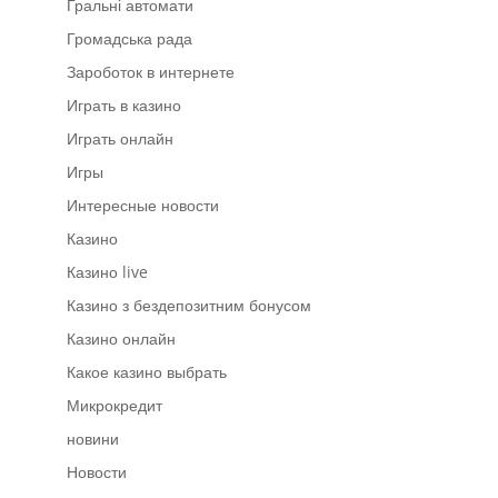
Гральні автомати
Громадська рада
Зароботок в интернете
Играть в казино
Играть онлайн
Игры
Интересные новости
Казино
Казино live
Казино з бездепозитним бонусом
Казино онлайн
Какое казино выбрать
Микрокредит
новини
Новости