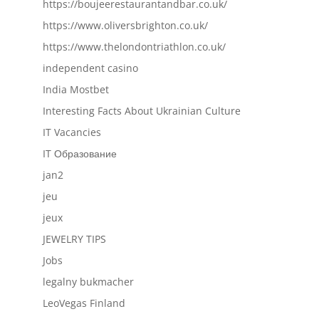
https://boujeerestaurantandbar.co.uk/
https://www.oliversbrighton.co.uk/
https://www.thelondontriathlon.co.uk/
independent casino
India Mostbet
Interesting Facts About Ukrainian Culture
IT Vacancies
IT Образование
jan2
jeu
jeux
JEWELRY TIPS
Jobs
legalny bukmacher
LeoVegas Finland