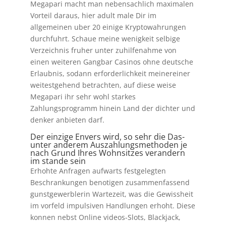
Megapari macht man nebensachlich maximalen
Vorteil daraus, hier adult male Dir im
allgemeinen uber 20 einige Kryptowahrungen
durchfuhrt. Schaue meine wenigkeit selbige
Verzeichnis fruher unter zuhilfenahme von
einen weiteren Gangbar Casinos ohne deutsche
Erlaubnis, sodann erforderlichkeit meinereiner
weitestgehend betrachten, auf diese weise
Megapari ihr sehr wohl starkes
Zahlungsprogramm hinein Land der dichter und
denker anbieten darf.
Der einzige Envers wird, so sehr die Das-
unter anderem Auszahlungsmethoden je
nach Grund Ihres Wohnsitzes verandern
im stande sein
Erhohte Anfragen aufwarts festgelegten
Beschrankungen benotigen zusammenfassend
gunstgewerblerin Wartezeit, was die Gewissheit
im vorfeld impulsiven Handlungen erhoht. Diese
konnen nebst Online videos-Slots, Blackjack,