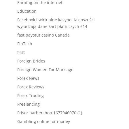
Earning on the internet
Education
Facebook i wirtualne kasyno: tak oszuści
wyłudzają dane kart płatniczych 614
fast payotut casino Canada
FinTech
first
Foreign Brides
Foreign Women For Marriage
Forex News
Forex Reviews
Forex Trading
Freelancing
Frisor barbershop.1677946070 (1)
Gambling online for money