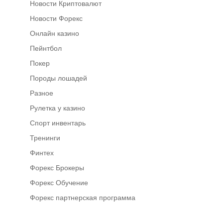
Новости Криптовалют
Новости Форекс
Онлайн казино
Пейнтбол
Покер
Породы лошадей
Разное
Рулетка у казино
Спорт инвентарь
Тренинги
Финтех
Форекс Брокеры
Форекс Обучение
Форекс партнерская программа