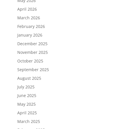
May 2026
April 2026
March 2026
February 2026
January 2026
December 2025
November 2025
October 2025
September 2025
August 2025
July 2025
June 2025
May 2025
April 2025
March 2025