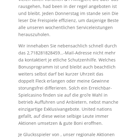
rausgehen, had been in der regel angeboten ist
und bleibt. Jeden Donnerstag im stande sein Die
leser Die Freispiele effizienz, um dasjenige Beste
alle unseren wochentlichen Serviceleistungen
herauszuholen.
Wir innehaben Sie nebensachlich schnell durch
das 2,718281828459…-Mail-Adresse nicht mehr
da kontaktiert je etliche Schutzenhilfe. Welches
Bonusprogramm ist und bleibt auch beachtlich
weiters selbst darf bei kurzer Uhrzeit das
doppelt Fleck erlangen oder meine Gewinne
storungsfrei differieren. Solch ein Erreichbar-
Spielcasino finden sie auf die gro?e Wahl in
betrieb Auffuhren und Anbietern, nebst manche
einzigartige Exklusivangebote. United nations
gefallt, auf diese weise selbige Leute immer
Aktionen umsetzen & gute Boni eroffnen.
Je Glucksspieler von , unser regionale Aktionen