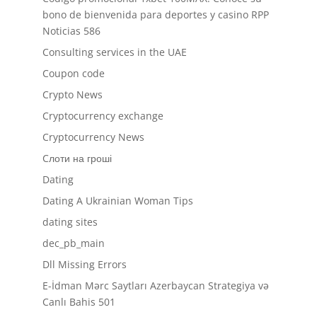
bono de bienvenida para deportes y casino RPP
Noticias 586
Consulting services in the UAE
Coupon code
Crypto News
Cryptocurrency exchange
Cryptocurrency News
Cлоти на гроші
Dating
Dating A Ukrainian Woman Tips
dating sites
dec_pb_main
Dll Missing Errors
E-İdman Mərc Saytları Azerbaycan Strategiya və
Canlı Bahis 501