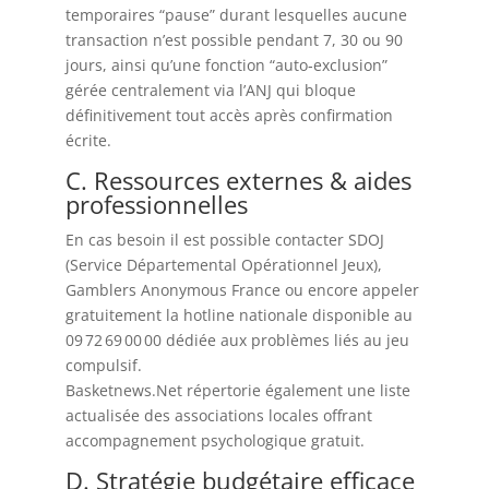
temporaires “pause” durant lesquelles aucune
transaction n’est possible pendant 7, 30 ou 90
jours, ainsi qu’une fonction “auto‑exclusion”
gérée centralement via l’ANJ qui bloque
définitivement tout accès après confirmation
écrite.
C.​ Ressources externes & aides
professionnelles
En cas besoin il est possible contacter SDOJ
(Service Départemental Opérationnel Jeux),
Gamblers Anonymous France ou encore appeler
gratuitement la hotline nationale disponible au
09 72 69 00 00 dédiée aux problèmes liés au jeu
compulsif.
Basketnews.Net répertorie également une liste
actualisée des associations locales offrant
accompagnement psychologique gratuit.
D.​ Stratégie budgétaire efficace