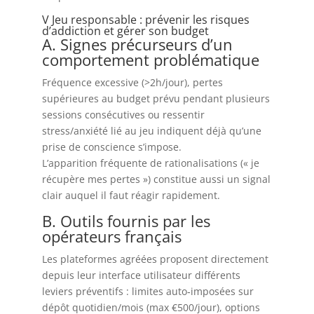
V Jeu responsable : prévenir les risques
d’addiction et gérer son budget
A. Signes précurseurs d’un
comportement problématique
Fréquence excessive (>2h/jour), pertes
supérieures au budget prévu pendant plusieurs
sessions consécutives ou ressentir
stress/anxiété lié au jeu indiquent déjà qu’une
prise de conscience s’impose.
L’apparition fréquente de rationalisations (« je
récupère mes pertes ») constitue aussi un signal
clair auquel il faut réagir rapidement.
B. Outils fournis par les
opérateurs français
Les plateformes agréées proposent directement
depuis leur interface utilisateur différents
leviers préventifs : limites auto‑imposées sur
dépôt quotidien/mois (max €500/jour), options