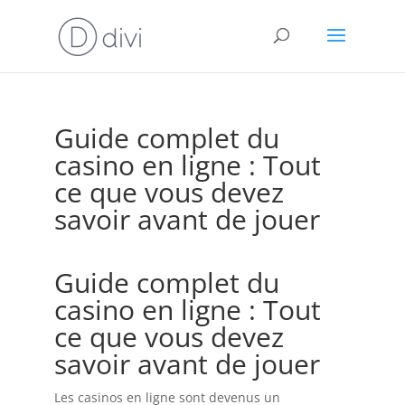
Guide complet du
casino en ligne : Tout
ce que vous devez
savoir avant de jouer
Guide complet du
casino en ligne : Tout
ce que vous devez
savoir avant de jouer
Les casinos en ligne sont devenus un