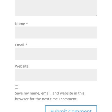
Name
*
Email
*
Website
Save my name, email, and website in this
browser for the next time I comment.