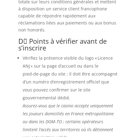
totale sur leurs conditions générales et mettent
à disposition un service client francophone
capable de répondre rapidement aux
réclamations liées aux paiements ou aux bonus
non honorés.
D️⃣ Points à vérifier avant de
s’inscrire
Vérifiez la présence visible du logo « Licence
ANJ » sur la page d’accueil ou dans le
pied‑de‑page du site ; il doit être accompagné
d’un numéro d’enregistrement officiel que
vous pouvez confirmer sur le site
gouvernemental dédié.
Assurez‑vous que le casino accepte uniquement
les joueurs domiciliés en France métropolitaine
ou dans les DOM‑TO ; certains opérateurs
limitent l’accès aux territoires où ils détiennent