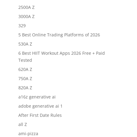
2500A Z
3000A Z
329
5 Best Online Trading Platforms of 2026
530A Z
6 Best HIIT Workout Apps 2026 Free + Paid
Tested
620A Z
750A Z
820A Z
a16z generative ai
adobe generative ai 1
After First Date Rules
all Z
ami-pizza