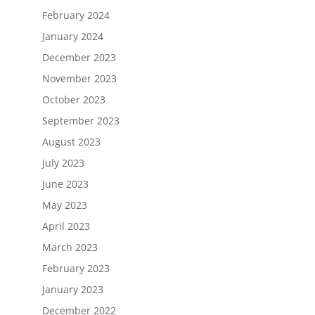
February 2024
January 2024
December 2023
November 2023
October 2023
September 2023
August 2023
July 2023
June 2023
May 2023
April 2023
March 2023
February 2023
January 2023
December 2022