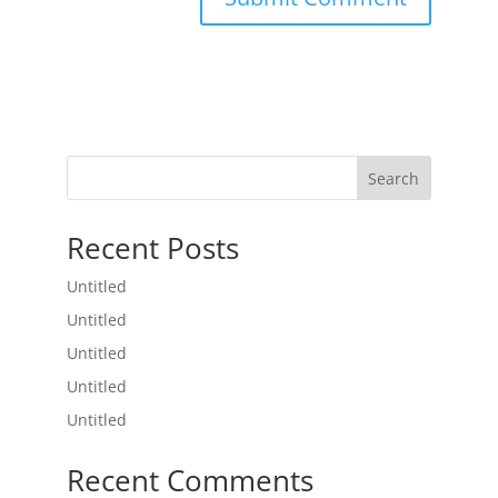
Search
Recent Posts
Untitled
Untitled
Untitled
Untitled
Untitled
Recent Comments