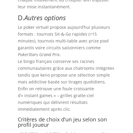
leur mise instantanément.
D.
Autres options
Le poker virtuel propose aujourd’hui plusieurs
formats : tournois Sit‑&‑Go rapides (<15
minutes), tournois multi‑table avec prize pool
garantis voire circuits saisonniers comme
PokerStars Grand Prix
.
Le bingo français conserve ses racines
communautaires grâce aux chatrooms intégrées
tandis que keno propose une sélection simple
mais addictive basée sur tirages quotidiens.
Enfin on retrouve une foule croissante
d’« instant games » – grilles gratte-ciel
numériques qui délivrent résultats
immédiatement après clic.
Critères de choix d’un jeu selon son
profil joueur