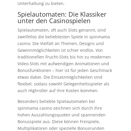
Unterhaltung zu bieten.
Spielautomaten: Die Klassiker
unter den Casinospielen
Spielautomaten, oft auch Slots genannt, sind
zweifellos die beliebtesten Spiele in spinmama
casino. Die Vielfalt an Themen, Designs und
Gewinnmöglichkeiten ist schier endlos. Von
traditionellen Frucht-Slots bis hin zu modernen
Video-Slots mit aufwendigen Animationen und
Bonusfunktionen – hier ist für jeden Geschmack
etwas dabei. Die Einsatzmöglichkeiten sind
flexibel, sodass sowohl Gelegenheitsspieler als
auch Highroller auf ihre Kosten kommen.
Besonders beliebte Spielautomaten bei
spinmama casino zeichnen sich durch ihre
hohen Auszahlungsquoten und spannenden
Bonusspiele aus. Diese können Freispiele,
Multiplikatoren oder spezielle Bonusrunden