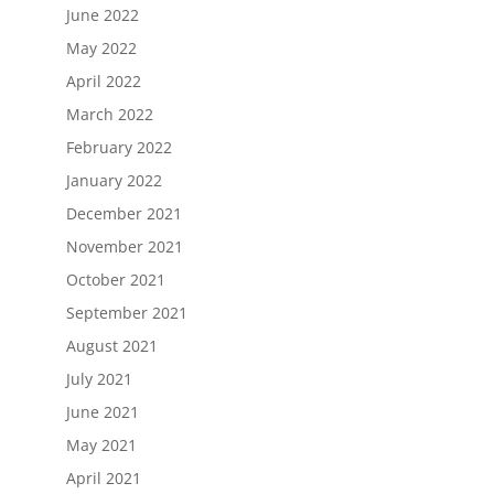
June 2022
May 2022
April 2022
March 2022
February 2022
January 2022
December 2021
November 2021
October 2021
September 2021
August 2021
July 2021
June 2021
May 2021
April 2021