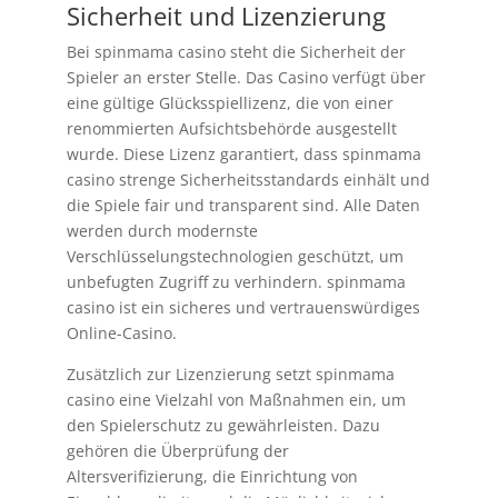
Sicherheit und Lizenzierung
Bei spinmama casino steht die Sicherheit der
Spieler an erster Stelle. Das Casino verfügt über
eine gültige Glücksspiellizenz, die von einer
renommierten Aufsichtsbehörde ausgestellt
wurde. Diese Lizenz garantiert, dass spinmama
casino strenge Sicherheitsstandards einhält und
die Spiele fair und transparent sind. Alle Daten
werden durch modernste
Verschlüsselungstechnologien geschützt, um
unbefugten Zugriff zu verhindern. spinmama
casino ist ein sicheres und vertrauenswürdiges
Online-Casino.
Zusätzlich zur Lizenzierung setzt spinmama
casino eine Vielzahl von Maßnahmen ein, um
den Spielerschutz zu gewährleisten. Dazu
gehören die Überprüfung der
Altersverifizierung, die Einrichtung von