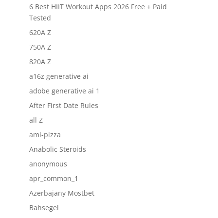
6 Best HIIT Workout Apps 2026 Free + Paid
Tested
620A Z
750A Z
820A Z
a16z generative ai
adobe generative ai 1
After First Date Rules
all Z
ami-pizza
Anabolic Steroids
anonymous
apr_common_1
Azerbajany Mostbet
Bahsegel