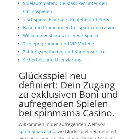
Spielautomaten: Die Klassiker unter den
Casinospielen
Tischspiele: Blackjack, Roulette und Poker
Boni und Promotionen bei spinmama casino
Willkommensbonus für neue Spieler
Treueprogramme und VIP-Vorteile
Zahlungsmethoden und Kundenservice
Sicherheit und Lizenzierung
Glücksspiel neu
definiert: Dein Zugang
zu exklusiven Boni und
aufregenden Spielen
bei spinmama Casino.
Willkommen in der aufregenden Welt von
spinmama casino
, wo Glücksspiel neu definiert
wird. Hier erwartet Sie eine exklusive Auswahl