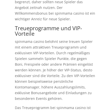
begrenzt, daher sollten neue Spieler das
Angebot zeitnah nutzen. Der
Willkommensbonus bei spinmama casino ist ein
wichtiger Anreiz für neue Spieler.
Treueprogramme und VIP-
Vorteile
spinmama casino belohnt seine treuen Spieler
mit einem attraktiven Treueprogramm und
exklusiven VIP-Vorteilen. Durch regelmäßiges
Spielen sammeln Spieler Punkte, die gegen
Boni, Freispiele oder andere Prämien eingelöst
werden können. Je höher der VIP-Status, desto
exklusiver sind die Vorteile. Zu den VIP-Vorteilen
können beispielsweise persönliche
Kontomanager, höhere Auszahlungslimits,
exklusive Bonusangebote und Einladungen zu
besonderen Events gehören.
Das Treueprogramm bei spinmama casino ist