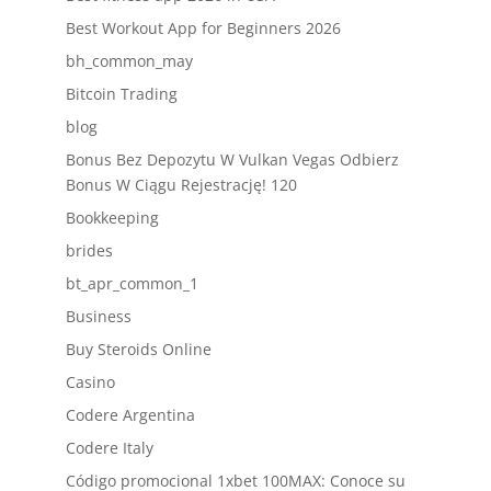
Best Workout App for Beginners 2026
bh_common_may
Bitcoin Trading
blog
Bonus Bez Depozytu W Vulkan Vegas Odbierz
Bonus W Ciągu Rejestrację! 120
Bookkeeping
brides
bt_apr_common_1
Business
Buy Steroids Online
Casino
Codere Argentina
Codere Italy
Código promocional 1xbet 100MAX: Conoce su