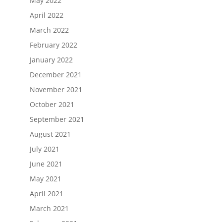
May 2022
April 2022
March 2022
February 2022
January 2022
December 2021
November 2021
October 2021
September 2021
August 2021
July 2021
June 2021
May 2021
April 2021
March 2021