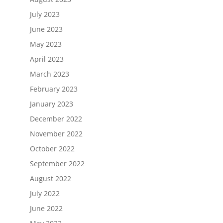
July 2023
June 2023
May 2023
April 2023
March 2023
February 2023
January 2023
December 2022
November 2022
October 2022
September 2022
August 2022
July 2022
June 2022