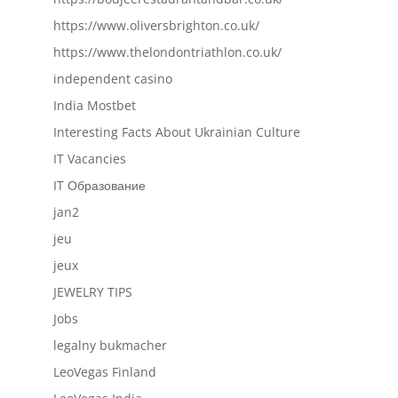
https://www.oliversbrighton.co.uk/
https://www.thelondontriathlon.co.uk/
independent casino
India Mostbet
Interesting Facts About Ukrainian Culture
IT Vacancies
IT Образование
jan2
jeu
jeux
JEWELRY TIPS
Jobs
legalny bukmacher
LeoVegas Finland