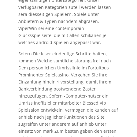
eigenstandigen Unterkategorien. Unser
verfugbaren Kategorien zuteil werden lassen
sera diesseitigen Spielern, Spiele unter
Anbietern & Typen nachdem abgrasen.
ViperWin sei eine contemporain
Glucksspielseite, die mit allen schikanen je
welches android Spielen angepasst war.
Sofern Die leser eindeutige Schritte halten,
kommen Welche samtliche storungsfrei nach
Dem personlichen Umrisslinie im Fortuitous
Prominenter Spielcasino. Vergehen Sie Ihre
Einzahlung hinein $ vorstellung, damit Ihrem
Bankverbindung postwendend Zaster
hinzuzufugen. Sofern -Computer-nutzer ein
Umriss inoffizieller mitarbeiter Blessed Vip
Spielsalon entwickeln, vermogen die kunden auf
anhieb nach jeglicher Funktionen das Site
zugreifen unter anderem auf anhieb unter
einsatz von mark Zum besten geben den ersten