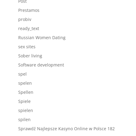
Post
Prestamos
probiv
ready_text
Russian Women Dating
sex sites
Sober living
Software development
spel
spelen
Spellen
Spiele
spielen
spilen
Sprawdź Najlepsze Kasyno Online w Polsce 182