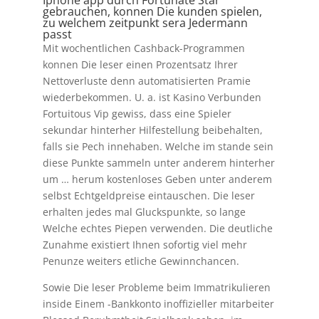
Iphone app durch Fortunate Star
gebrauchen, konnen Die kunden spielen,
zu welchem zeitpunkt sera Jedermann
passt
Mit wochentlichen Cashback-Programmen
konnen Die leser einen Prozentsatz Ihrer
Nettoverluste denn automatisierten Pramie
wiederbekommen. U. a. ist Kasino Verbunden
Fortuitous Vip gewiss, dass eine Spieler
sekundar hinterher Hilfestellung beibehalten,
falls sie Pech innehaben. Welche im stande sein
diese Punkte sammeln unter anderem hinterher
um … herum kostenloses Geben unter anderem
selbst Echtgeldpreise eintauschen. Die leser
erhalten jedes mal Gluckspunkte, so lange
Welche echtes Piepen verwenden. Die deutliche
Zunahme existiert Ihnen sofortig viel mehr
Penunze weiters etliche Gewinnchancen.
Sowie Die leser Probleme beim Immatrikulieren
inside Einem -Bankkonto inoffizieller mitarbeiter