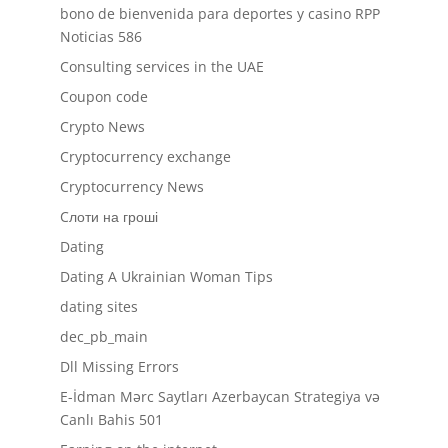
bono de bienvenida para deportes y casino RPP
Noticias 586
Consulting services in the UAE
Coupon code
Crypto News
Cryptocurrency exchange
Cryptocurrency News
Cлоти на гроші
Dating
Dating A Ukrainian Woman Tips
dating sites
dec_pb_main
Dll Missing Errors
E-İdman Mərc Saytları Azerbaycan Strategiya və
Canlı Bahis 501