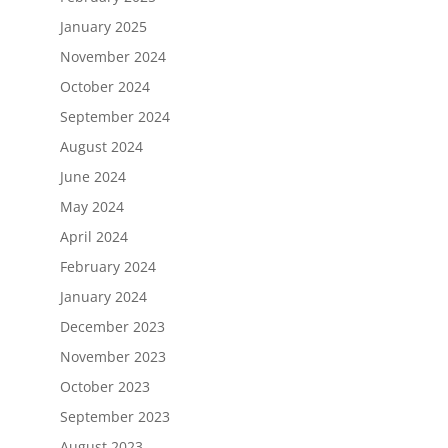
January 2025
November 2024
October 2024
September 2024
August 2024
June 2024
May 2024
April 2024
February 2024
January 2024
December 2023
November 2023
October 2023
September 2023
August 2023