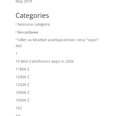
May 2019
Categories
! Nessuna categoria
! Без рубрики
"1xBet və Mostbet azərbaycanlıları necə "soyur?
442
1
10 Best Calisthenics Apps in 2026
1180A Z
1200A Z
1250A Z
1450A Z
1500A Z
162
1w