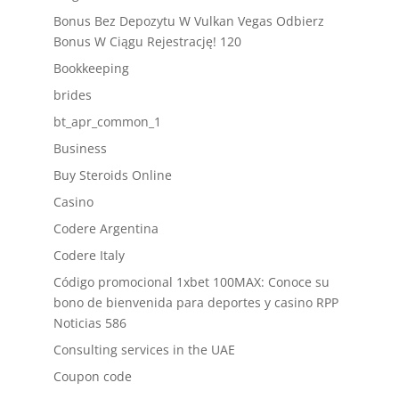
Bonus Bez Depozytu W Vulkan Vegas Odbierz
Bonus W Ciągu Rejestrację! 120
Bookkeeping
brides
bt_apr_common_1
Business
Buy Steroids Online
Casino
Codere Argentina
Codere Italy
Código promocional 1xbet 100MAX: Conoce su
bono de bienvenida para deportes y casino RPP
Noticias 586
Consulting services in the UAE
Coupon code