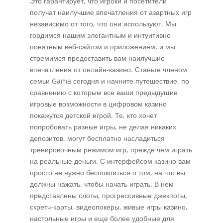
Это гарантирует, что игроки и посетители
получат наилучшие впечатления от азартных игр
независимо от того, что они используют. Мы
гордимся нашим элегантным и интуитивно
понятным веб-сайтом и приложением, и мы
стремимся предоставить вам наилучшие
впечатления от онлайн-казино. Станьте членом
семьи Gama сегодня и начните путешествие, по
сравнению с которым все ваши предыдущие
игровые возможности в цифровом казино
покажутся детской игрой. Те, кто хочет
попробовать разные игры, не делая никаких
депозитов, могут бесплатно насладиться
тренировочным режимом игр, прежде чем играть
на реальные деньги. С интерфейсом казино вам
просто не нужно беспокоиться о том, на что вы
должны нажать, чтобы начать играть. В нем
представлены слоты, прогрессивные джекпоты,
скретч-карты, видеопокеры, живые игры казино,
настольные игры и еще более удобные для