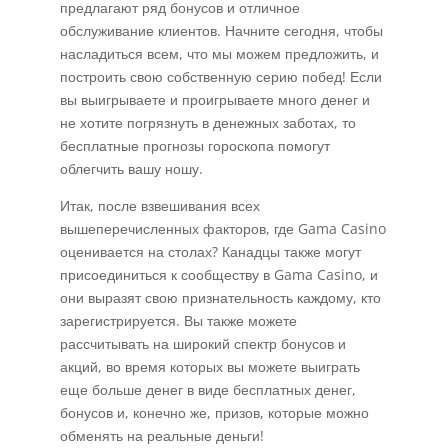
предлагают ряд бонусов и отличное
обслуживание клиентов. Начните сегодня, чтобы
насладиться всем, что мы можем предложить, и
построить свою собственную серию побед! Если
вы выигрываете и проигрываете много денег и
не хотите погрязнуть в денежных заботах, то
бесплатные прогнозы гороскопа помогут
облегчить вашу ношу.
Итак, после взвешивания всех
вышеперечисленных факторов, где Gama Casino
оценивается на столах? Канадцы также могут
присоединиться к сообществу в Gama Casino, и
они выразят свою признательность каждому, кто
зарегистрируется. Вы также можете
рассчитывать на широкий спектр бонусов и
акций, во время которых вы можете выиграть
еще больше денег в виде бесплатных денег,
бонусов и, конечно же, призов, которые можно
обменять на реальные деньги!