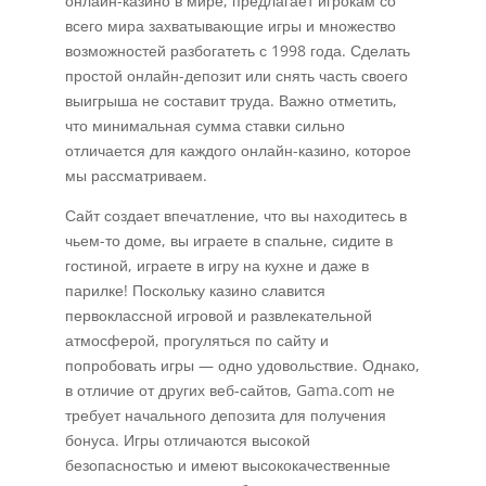
онлайн-казино в мире, предлагает игрокам со
всего мира захватывающие игры и множество
возможностей разбогатеть с 1998 года. Сделать
простой онлайн-депозит или снять часть своего
выигрыша не составит труда. Важно отметить,
что минимальная сумма ставки сильно
отличается для каждого онлайн-казино, которое
мы рассматриваем.
Сайт создает впечатление, что вы находитесь в
чьем-то доме, вы играете в спальне, сидите в
гостиной, играете в игру на кухне и даже в
парилке! Поскольку казино славится
первоклассной игровой и развлекательной
атмосферой, прогуляться по сайту и
попробовать игры — одно удовольствие. Однако,
в отличие от других веб-сайтов, Gama.com не
требует начального депозита для получения
бонуса. Игры отличаются высокой
безопасностью и имеют высококачественные