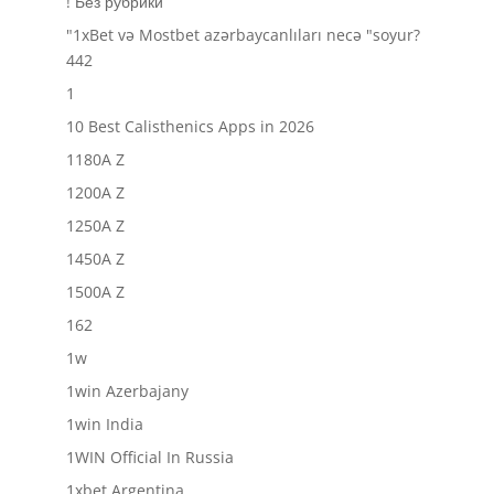
! Без рубрики
"1xBet və Mostbet azərbaycanlıları necə "soyur?
442
1
10 Best Calisthenics Apps in 2026
1180A Z
1200A Z
1250A Z
1450A Z
1500A Z
162
1w
1win Azerbajany
1win India
1WIN Official In Russia
1xbet Argentina