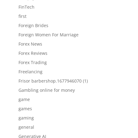
FinTech
first
Foreign Brides
Foreign Women For Marriage
Forex News
Forex Reviews
Forex Trading
Freelancing
Frisor barbershop.1677946070 (1)
Gambling online for money
game
games
gaming
general
Generative AI