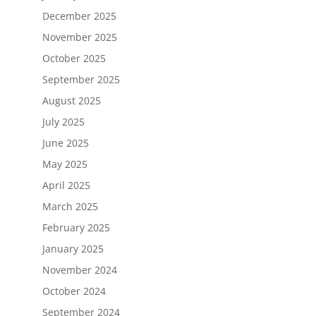
December 2025
November 2025
October 2025
September 2025
August 2025
July 2025
June 2025
May 2025
April 2025
March 2025
February 2025
January 2025
November 2024
October 2024
September 2024