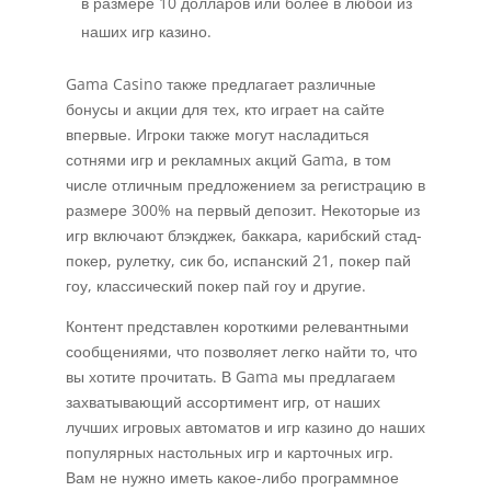
в размере 10 долларов или более в любой из
наших игр казино.
Gama Casino также предлагает различные
бонусы и акции для тех, кто играет на сайте
впервые. Игроки также могут насладиться
сотнями игр и рекламных акций Gama, в том
числе отличным предложением за регистрацию в
размере 300% на первый депозит. Некоторые из
игр включают блэкджек, баккара, карибский стад-
покер, рулетку, сик бо, испанский 21, покер пай
гоу, классический покер пай гоу и другие.
Контент представлен короткими релевантными
сообщениями, что позволяет легко найти то, что
вы хотите прочитать. В Gama мы предлагаем
захватывающий ассортимент игр, от наших
лучших игровых автоматов и игр казино до наших
популярных настольных игр и карточных игр.
Вам не нужно иметь какое-либо программное