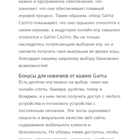
казино и программное обеспечение, что
означает, что они обеспечивают плавный
игровой процесс. Таким образом, обзор Gama
Casino показывает, что они серьезно относятся к
своим игрокам, а индустрия онлайн-игр серьезно
относится к Gama Casino. Вы не только
насладитесь потрясающим выбором игр, но и
сможете получать свои выигрыши во время игры,
благодаря нашему широкому выбору банковских
возможностей.
Бонусы для новичков от казино Gama
Есть десятки игр казино на выбор, таких как
онлайн-слоты, баккара, рулетка, покер и
блэкджек, и к ним легко получить доступ с любого
устройства и потокового устройства с
постоянным сигналом. Эти тесты оценивают
скорость и визуальное качество веб-сайта,
содержимое мобильного клиента и
безопасность. Но обзоры также доступны, чтобы
помочь игрокам увидеть, какие игры наиболее