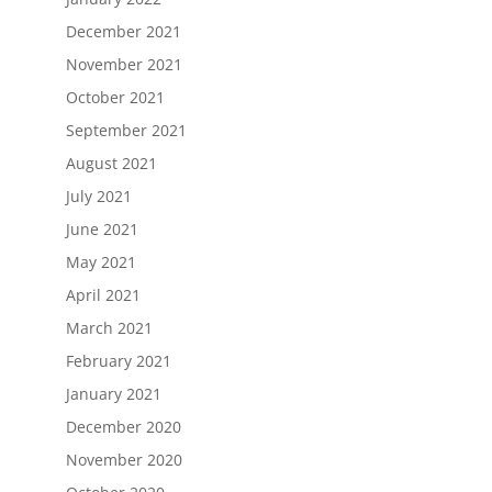
December 2021
November 2021
October 2021
September 2021
August 2021
July 2021
June 2021
May 2021
April 2021
March 2021
February 2021
January 2021
December 2020
November 2020