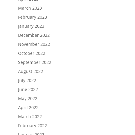
March 2023
February 2023
January 2023
December 2022
November 2022
October 2022
September 2022
August 2022
July 2022
June 2022
May 2022
April 2022
March 2022
February 2022
January 2022