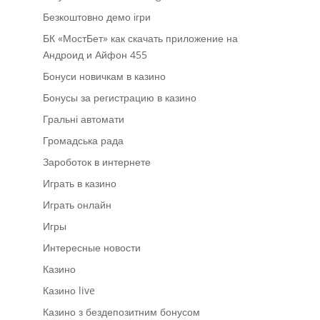
Безкоштовно демо ігри
БК «МостБет» как скачать приложение на
Андроид и Айфон 455
Бонуси новичкам в казино
Бонусы за регистрацию в казино
Гральні автомати
Громадська рада
Зароботок в интернете
Играть в казино
Играть онлайн
Игры
Интересные новости
Казино
Казино live
Казино з бездепозитним бонусом