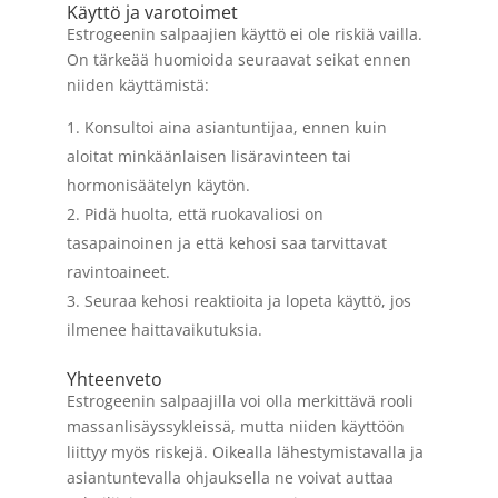
Käyttö ja varotoimet
Estrogeenin salpaajien käyttö ei ole riskiä vailla.
On tärkeää huomioida seuraavat seikat ennen
niiden käyttämistä:
Konsultoi aina asiantuntijaa, ennen kuin
aloitat minkäänlaisen lisäravinteen tai
hormonisäätelyn käytön.
Pidä huolta, että ruokavaliosi on
tasapainoinen ja että kehosi saa tarvittavat
ravintoaineet.
Seuraa kehosi reaktioita ja lopeta käyttö, jos
ilmenee haittavaikutuksia.
Yhteenveto
Estrogeenin salpaajilla voi olla merkittävä rooli
massanlisäyssykleissä, mutta niiden käyttöön
liittyy myös riskejä. Oikealla lähestymistavalla ja
asiantuntevalla ohjauksella ne voivat auttaa