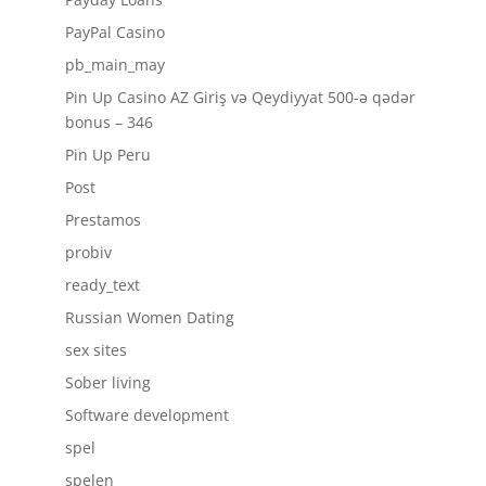
PayPal Casino
pb_main_may
Pin Up Casino AZ Giriş və Qeydiyyat 500-ə qədər
bonus – 346
Pin Up Peru
Post
Prestamos
probiv
ready_text
Russian Women Dating
sex sites
Sober living
Software development
spel
spelen