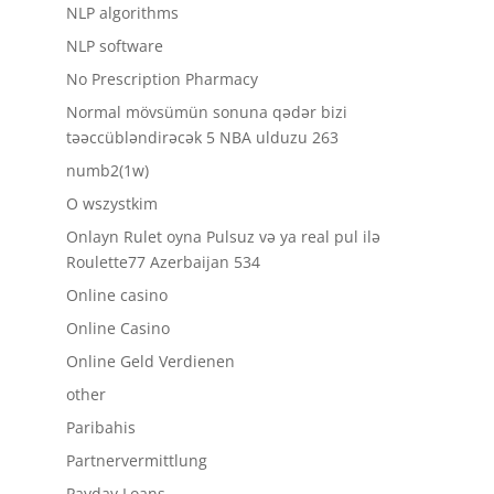
NLP algorithms
NLP software
No Prescription Pharmacy
Normal mövsümün sonuna qədər bizi
təəccübləndirəcək 5 NBA ulduzu 263
numb2(1w)
O wszystkim
Onlayn Rulet oyna Pulsuz və ya real pul ilə
Roulette77 Azerbaijan 534
Online casino
Online Casino
Online Geld Verdienen
other
Paribahis
Partnervermittlung
Payday Loans