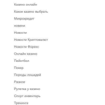
Казино онлайн
Какое казино выбрать
Микрокредит
новини
Новости
Новости Криптовалют
Новости Форекс
Онлайн казино
Пейнтбол
Покер
Породы лошадей
Разное
Рулетка у казино
Спорт инвентарь
Тренинги