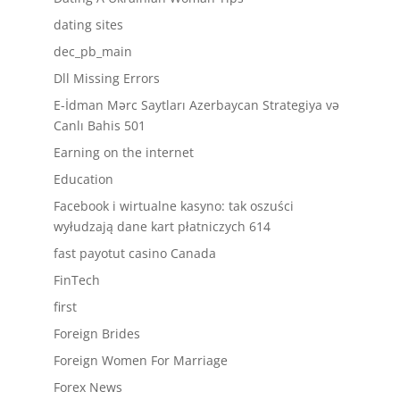
dating sites
dec_pb_main
Dll Missing Errors
E-İdman Mərc Saytları Azerbaycan Strategiya və
Canlı Bahis 501
Earning on the internet
Education
Facebook i wirtualne kasyno: tak oszuści
wyłudzają dane kart płatniczych 614
fast payotut casino Canada
FinTech
first
Foreign Brides
Foreign Women For Marriage
Forex News