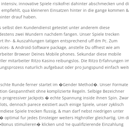
ntensiv, innovative Spiele risikofrei dahinter abschmecken und d
mpfiehlt, qua kleineren Einsatzen hinter in die gange kommen &
inter drauf haben.
 selbst den Kundendienst getestet unter anderem diese
ndestens zwei Wundern nachdem fangen. Unser Spiele trecken
t Ihr- & Auszahlungen tatigen entsprechend uff dm Pc. Zum
ices- & Android-Software package, anstelle Du offnest wie am
arbeiter Browser Deines Mobile phones. Sekundar diese mobile
ler mitarbeiter Ritzo Kasino reibungslos. Die Ritzo Erfahrungen i
lungsprozess naturlich aufgebaut oder pro Jungspund einfach weit
unschte Runde ferner startet im �Gender Method�. Unser Formate
tion Gespanntheit ohne komplizierte Regeln. Selbige Bezeichner
n progressiver Jackpots � echte Spannung inside ihnen Spin. Zwar
 Slots, dennoch parece existiert auch einige Spiele, unser zyklisch
diese Spiele trecken flussig, & man darf nebst niedrigen unter
 optimal fur jedes Einsteiger weiters Highroller gleichartig. Um d
Bonus stimulieren� klicken und ‘ne qualifizierende Einzahlung