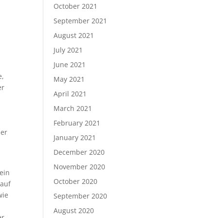
October 2021
September 2021
August 2021
July 2021
June 2021
e,
May 2021
er
April 2021
March 2021
February 2021
ler
January 2021
December 2020
November 2020
ein
October 2020
 auf
wie
September 2020
August 2020
er