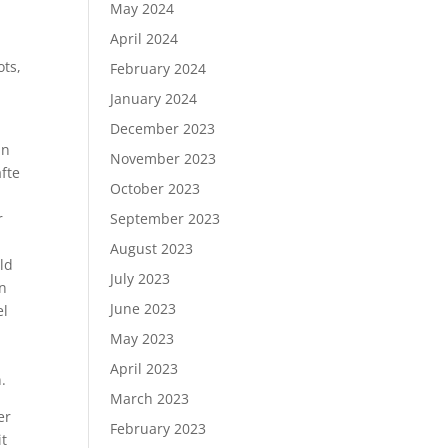
May 2024
April 2024
ots,
February 2024
m
January 2024
December 2023
in
November 2023
fte
October 2023
r
September 2023
August 2023
ld
July 2023
en
June 2023
el
May 2023
e
April 2023
.
March 2023
er
February 2023
it