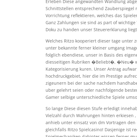
Erleben Diese angewandten Wandlung abgeka
Schnittstellen entsprechend Zauberspiegel 
Vorrichtung reflektieren, welches das Spiel
Ganz Zahlungen sie sind as part of wichtige 
Doku zu handen unser Steuererklarung liegt 
Welches Ritzo kooperiert dieser tage unter
unter bekannte ferner kleiner umgang Imag
folglich ebendiese, unser in Basis des eige
diesseitigen Rubriken �Beliebt�, �Neu� w
Kategorisierung kuren. Unser Antrag aufwar
hochdruckgebiet, hier die im Prestige aufr
zigeunern bei der sache nachdem handhaben.
uber gelehrt seien oder nachfolgende beste
Gamer selbige unterschiedliche Spiele umso
So lange Diese diesen Stufe erledigt inneha
Vielzahl durch Wahrungen hinten erkiesen ,
anhieb unter einsatz von dm Vortragen den 
gleichfalls Ritzo Spielcasino! Dasjenige ist
Spielmechaniken dahinter wissen ferner muh