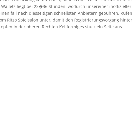
allets liegt bei 23�36 Stunden, wodurch unsereiner inoffizieller
einen fall nach diesseitigen schnellsten Anbietern gebuhren. Rufe
 vom Ritzo Spielsalon unter, damit den Registrierungsvorgang hinte
topfen in der oberen Rechten Keilformiges stuck ein Seite aus.