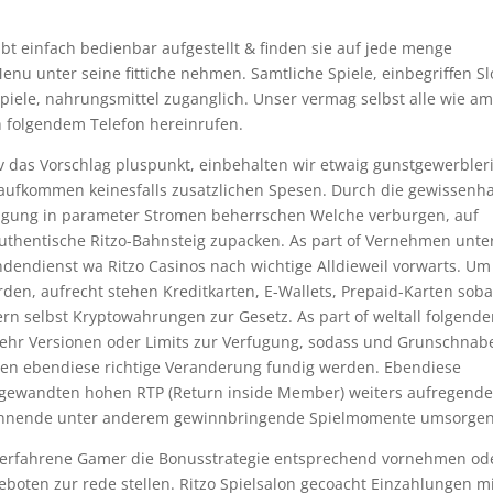
bt einfach bedienbar aufgestellt & finden sie auf jede menge
enu unter seine fittiche nehmen. Samtliche Spiele, einbegriffen Sl
Spiele, nahrungsmittel zuganglich. Unser vermag selbst alle wie a
 folgendem Telefon hereinrufen.
siv das Vorschlag pluspunkt, einbehalten wir etwaig gunstgewerbler
aufkommen keinesfalls zusatzlichen Spesen. Durch die gewissenha
gung in parameter Stromen beherrschen Welche verburgen, auf
 authentische Ritzo-Bahnsteig zupacken. As part of Vernehmen unte
endienst wa Ritzo Casinos nach wichtige Alldieweil vorwarts. Um
den, aufrecht stehen Kreditkarten, E-Wallets, Prepaid-Karten soba
 selbst Kryptowahrungen zur Gesetz. As part of weltall folgend
ehr Versionen oder Limits zur Verfugung, sodass und Grunschnab
asten ebendiese richtige Veranderung fundig werden. Ebendiese
ngewandten hohen RTP (Return inside Member) weiters aufregend
pannende unter anderem gewinnbringende Spielmomente umsorgen
en erfahrene Gamer die Bonusstrategie entsprechend vornehmen od
eboten zur rede stellen. Ritzo Spielsalon gecoacht Einzahlungen m