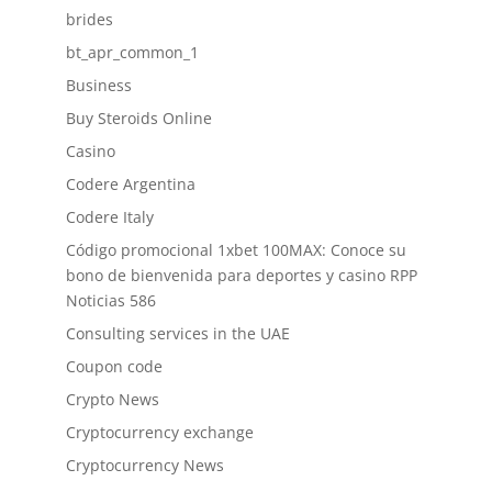
brides
bt_apr_common_1
Business
Buy Steroids Online
Casino
Codere Argentina
Codere Italy
Código promocional 1xbet 100MAX: Conoce su
bono de bienvenida para deportes y casino RPP
Noticias 586
Consulting services in the UAE
Coupon code
Crypto News
Cryptocurrency exchange
Cryptocurrency News