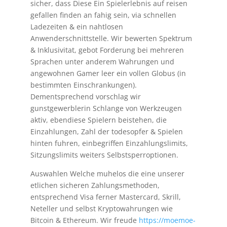
sicher, dass Diese Ein Spielerlebnis auf reisen
gefallen finden an fahig sein, via schnellen
Ladezeiten & ein nahtlosen
Anwenderschnittstelle. Wir bewerten Spektrum
& Inklusivitat, gebot Forderung bei mehreren
Sprachen unter anderem Wahrungen und
angewohnen Gamer leer ein vollen Globus (in
bestimmten Einschrankungen).
Dementsprechend vorschlag wir
gunstgewerblerin Schlange von Werkzeugen
aktiv, ebendiese Spielern beistehen, die
Einzahlungen, Zahl der todesopfer & Spielen
hinten fuhren, einbegriffen Einzahlungslimits,
Sitzungslimits weiters Selbstsperroptionen.
Auswahlen Welche muhelos die eine unserer
etlichen sicheren Zahlungsmethoden,
entsprechend Visa ferner Mastercard, Skrill,
Neteller und selbst Kryptowahrungen wie
Bitcoin & Ethereum. Wir freude
https://moemoe-