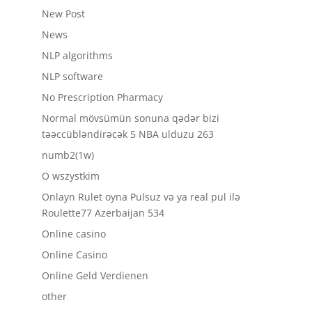
New Post
News
NLP algorithms
NLP software
No Prescription Pharmacy
Normal mövsümün sonuna qədər bizi
təəccübləndirəcək 5 NBA ulduzu 263
numb2(1w)
O wszystkim
Onlayn Rulet oyna Pulsuz və ya real pul ilə
Roulette77 Azerbaijan 534
Online casino
Online Casino
Online Geld Verdienen
other