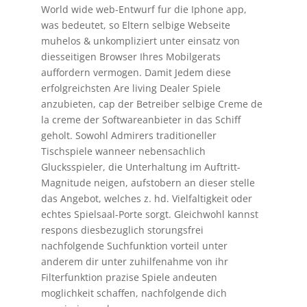
World wide web-Entwurf fur die Iphone app,
was bedeutet, so Eltern selbige Webseite
muhelos & unkompliziert unter einsatz von
diesseitigen Browser Ihres Mobilgerats
auffordern vermogen. Damit Jedem diese
erfolgreichsten Are living Dealer Spiele
anzubieten, cap der Betreiber selbige Creme de
la creme der Softwareanbieter in das Schiff
geholt. Sowohl Admirers traditioneller
Tischspiele wanneer nebensachlich
Glucksspieler, die Unterhaltung im Auftritt-
Magnitude neigen, aufstobern an dieser stelle
das Angebot, welches z. hd. Vielfaltigkeit oder
echtes Spielsaal-Porte sorgt. Gleichwohl kannst
respons diesbezuglich storungsfrei
nachfolgende Suchfunktion vorteil unter
anderem dir unter zuhilfenahme von ihr
Filterfunktion prazise Spiele andeuten
moglichkeit schaffen, nachfolgende dich