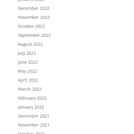
December 2022
November 2022
October 2022
September 2022
August 2022
July 2022
June 2022
May 2022
April 2022
March 2022
February 2022
January 2022
December 2021
November 2021
October 2021