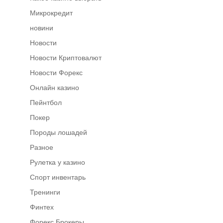
Микрокредит
новини
Новости
Новости Криптовалют
Новости Форекс
Онлайн казино
Пейнтбол
Покер
Породы лошадей
Разное
Рулетка у казино
Спорт инвентарь
Тренинги
Финтех
Форекс Брокеры