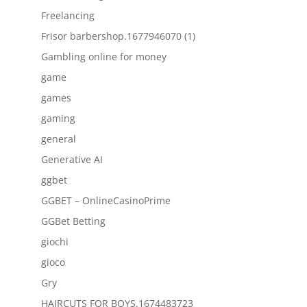
Freelancing
Frisor barbershop.1677946070 (1)
Gambling online for money
game
games
gaming
general
Generative AI
ggbet
GGBET – OnlineCasinoPrime
GGBet Betting
giochi
gioco
Gry
HAIRCUTS FOR BOYS.1674483723