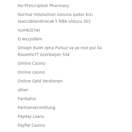
No Prescription Pharmacy
Normal mövsümün sonuna qədər bizi
təəccübləndirəcək 5 NBA ulduzu 263
numb2(1w)
O wszystkim
Onlayn Rulet oyna Pulsuz və ya real pul ilə
Roulette77 Azerbaijan 534
Online Casino
Online casino
Online Geld Verdienen
other
Paribahis
Partnervermittlung
Payday Loans
PayPal Casino