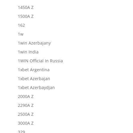
1450A Z
1500A Z
162
1w
1win Azerbajany
1win India
1WIN Official In Russia
1xbet Argentina
1xbet Azerbajan
1xbet Azerbaydjan
2000A Z
2290A Z
2500A Z
3000A Z
329