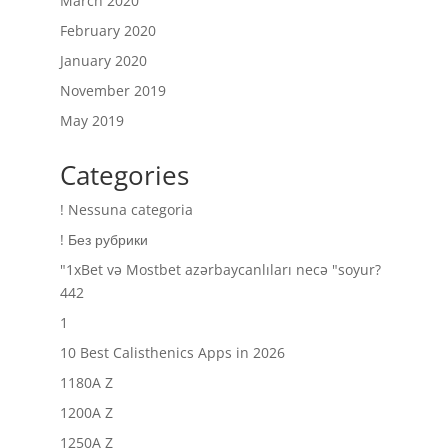
March 2020
February 2020
January 2020
November 2019
May 2019
Categories
! Nessuna categoria
! Без рубрики
"1xBet və Mostbet azərbaycanlıları necə "soyur?
442
1
10 Best Calisthenics Apps in 2026
1180A Z
1200A Z
1250A Z