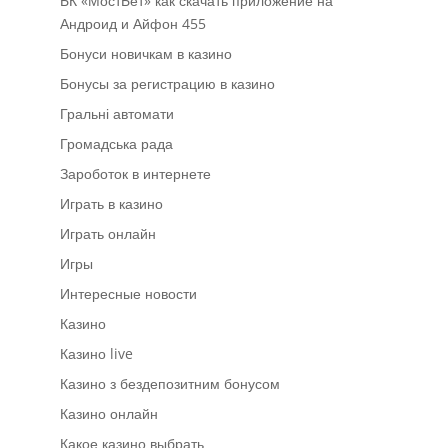
БК «МостБет» как скачать приложение на
Андроид и Айфон 455
Бонуси новичкам в казино
Бонусы за регистрацию в казино
Гральні автомати
Громадська рада
Зароботок в интернете
Играть в казино
Играть онлайн
Игры
Интересные новости
Казино
Казино live
Казино з бездепозитним бонусом
Казино онлайн
Какое казино выбрать