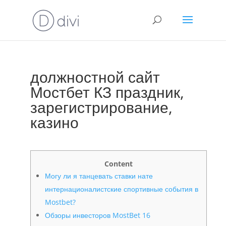
должностной сайт
Мостбет КЗ праздник,
зарегистрирование,
казино
Content
Могу ли я танцевать ставки нате
интернационалистские спортивные события в
Mostbet?
Обзоры инвесторов MostBet 16