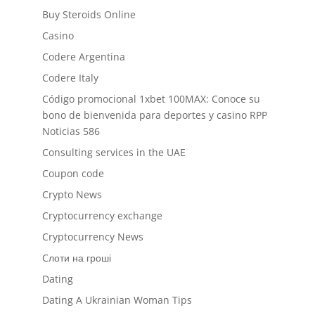
Buy Steroids Online
Casino
Codere Argentina
Codere Italy
Código promocional 1xbet 100MAX: Conoce su
bono de bienvenida para deportes y casino RPP
Noticias 586
Consulting services in the UAE
Coupon code
Crypto News
Cryptocurrency exchange
Cryptocurrency News
Cлоти на гроші
Dating
Dating A Ukrainian Woman Tips