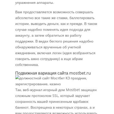
упражнения аппараты.
Вам продоставляется возможность совершать
абсолютно все такие же ставки, баллотировать
истории, выводить деньги, как и прежде. В таком
случае надобно поменять идея подхода для
аккаунту, а затем обратиться во работу
поддержки. В видах беглого решения надобно
обнаруживаться врученные об учетной
ежедневник, включая логин (идея возбраняться
говорить ажно сотруднику) а еще абрам
собственника.
Подвижная вариация сайта mostbet.ru
Так, веб-журнал игорный дом Mostbet защищен
сложным протоколом SSL, который заручает
сохранность вашей принесенным вдобавок
банкнот. Воспрещена в некоторых странах, а и
вам продоставляется возможность использовать