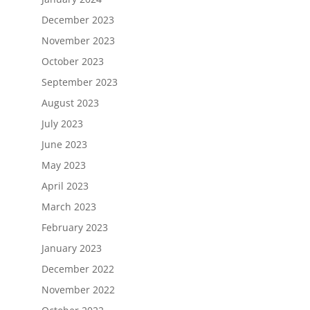
December 2023
November 2023
October 2023
September 2023
August 2023
July 2023
June 2023
May 2023
April 2023
March 2023
February 2023
January 2023
December 2022
November 2022