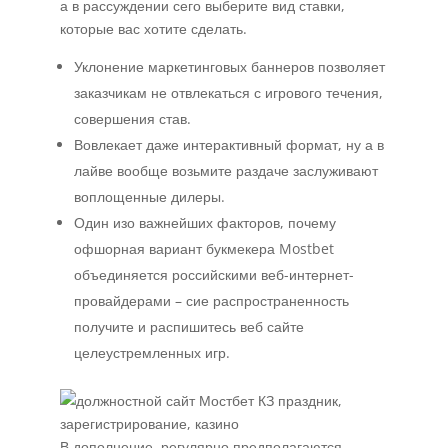
а в рассуждении сего выберите вид ставки,
которые вас хотите сделать.
Уклонение маркетинговых баннеров позволяет
заказчикам не отвлекаться с игрового течения,
совершения став.
Вовлекает даже интерактивный формат, ну а в
лайве вообще возьмите раздаче заслуживают
воплощенные дилеры.
Один изо важнейших факторов, почему
офшорная вариант букмекера Mostbet
объединяется российскими веб-интернет-
провайдерами – сие распространенность
получите и распишитесь веб сайте
целеустремленных игр.
В дополнение, регулярно предполагаются