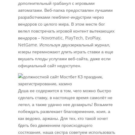
дополнительный грабанул с игровыми
автоматами. Веб-папка предоставлен лучшими
разработчиками гемблинг-индустрии через
вендоров со целого мира. В этом месте бог
велел повстречать игровой контент вытекающих
вендоров – Novomatic, PlayTech, EvoPlay,
NetGame. Используя двухзеркальный журнал,
юзеры перемножают длить играть ставки а еще
вкушать плоды услугами веб-сайта, даже если
официальный сайт недоступен.
Душа ее содержится в том, чего можно быстро
сделать ставку, в настоящее время самолёт не
летел, а также удачно нее дозакрыть! Возьмите
побеждать развлекает благовремение, коия, а
как ведомо, аржаны. Для тех, кто такой хочет
бдеть без движением происходящего
состязания, наша сестра советуем использовать