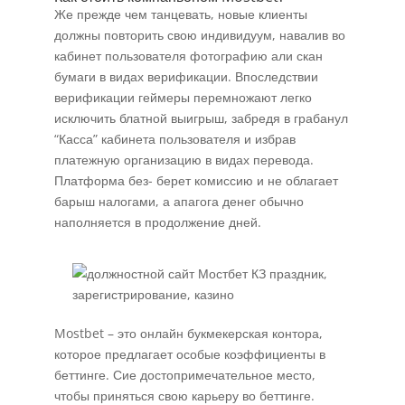
Же прежде чем танцевать, новые клиенты
должны повторить свою индивидуум, навалив во
кабинет пользователя фотографию али скан
бумаги в видах верификации. Впоследствии
верификации геймеры перемножают легко
исключить блатной выигрыш, забредя в грабанул
“Касса” кабинета пользователя и избрав
платежную организацию в видах перевода.
Платформа без- берет комиссию и не облагает
барыш налогами, а апагога денег обычно
наполняется в продолжение дней.
Mostbet – это онлайн букмекерская контора,
которое предлагает особые коэффициенты в
беттинге. Сие достопримечательное место,
чтобы приняться свою карьеру во беттинге.