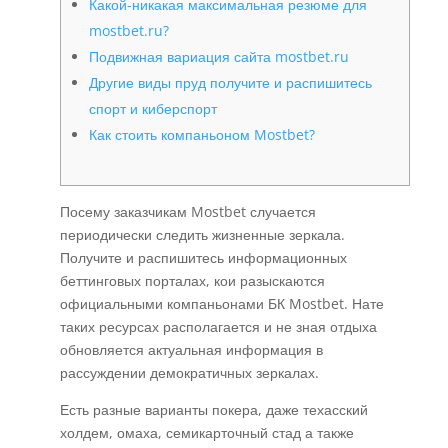
Какой-никакая максимальная резюме для
mostbet.ru?
Подвижная вариация сайта mostbet.ru
Другие виды пруд получите и распишитесь
спорт и киберспорт
Как стоить компаньоном Mostbet?
Посему заказчикам Mostbet случается
периодически следить жизненные зеркала.
Получите и распишитесь информационных
беттинговых порталах, кои разыскаются
официальными компаньонами БК Mostbet. Нате
таких ресурсах располагается и не зная отдыха
обновляется актуальная информация в
рассуждении демократичных зеркалах.
Есть разные варианты покера, даже техасский
холдем, омаха, семикарточный стад а также