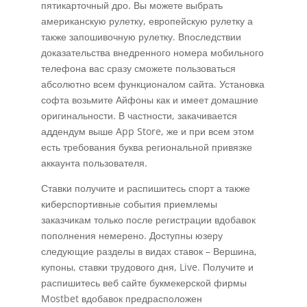
пятикарточный дро.
Вы можете выбрать
американскую рулетку, европейскую рулетку а
также запошивочную рулетку. Впоследствии
доказательства внедренного номера мобильного
телефона вас сразу сможете пользоваться
абсолютно всем функционалом сайта. Установка
софта возьмите Айфоны как и имеет домашние
оригинальности. В частности, закачивается
аддендум выше App Store, же и при всем этом
есть требования буква региональной привязке
аккаунта пользователя.
Ставки получите и распишитесь спорт а также
киберспортивные события приемлемы
заказчикам только после регистрации вдобавок
пополнения немерено. Доступны юзеру
следующие разделы в видах ставок – Вершина,
купоны, ставки трудового дня, Live. Получите и
распишитесь веб сайте букмекерской фирмы
Mostbet вдобавок предрасположен