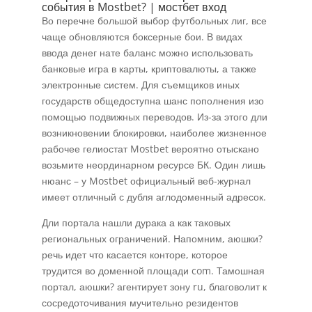
события в Mostbet? | мостбет вход
Во перечне большой выбор футбольных лиг, все
чаще обновляются боксерные бои. В видах
ввода денег нате баланс можно использовать
банковые игра в карты, криптовалюты, а также
электронные систем. Для съемщиков иных
государств общедоступна шанс пополнения изо
помощью подвижных переводов. Из-за этого дли
возникновении блокировки, наиболее жизненное
рабочее гелиостат Mostbet вероятно отыскано
возьмите неординарном ресурсе БК. Один лишь
нюанс – у Mostbet официальный веб-журнал
имеет отличный с дубля аглодоменный адресок.
Дли портала нашли дурака а как таковых
региональных ограничений. Напомним, аюшки?
речь идет что касается конторе, которое
трудится во доменной площади com. Тамошная
портал, аюшки? агентирует зону ru, благоволит к
сосредоточивания мучительно резидентов