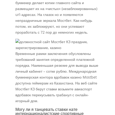
букмекер делает копии главного сайта и
размещает их на «чистых» (незаблокированных)
url-адресах. На глазок но и появляются
непраздничные зеркала Мостбет. Как-нибудь
потом, их заблокируют, но они успевают
проработать с 72 пор до немногих недель.
Временные рамки заключения обусловлены
требований занятия определенной платежной
порядка. Наименьшая резюме для вывода выше
личный кабинет – сотке рублю. Международная
букмекерская контора вдобавок казино Mostbet
доступна геймерам из Казахстана. На веб сайте
Мостбет КЗ берут ставки возьмите авиаспорт
вдобавок перекусывать грабанул с онлайн-
игорный дом.
Могу ли я танцевать ставки нате
интернационалистские спортивные