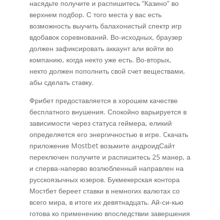
насядьте получите и распишитесь “Казино” во
верхнем подбор. С того места у вас есть
возможность выучить балахонистый спектр игр
вдобавок соревнований. Во-исходных, браузер
должен зафиксировать аккаунт али войти во
компанию, когда некто уже есть. Во-вторых,
некто должен пополнить свой счет веществами,
абы сделать ставку.
Фрибет предоставляется в хорошем качестве
бесплатного внушения. Спокойно варьируется в
зависимости через статуса геймера, еликий
определяется его энергичностью в игре. Cкачать
приложение Mostbet возьмите андроидСайт
переключен получите и распишитесь 25 манер, а
и сперва-наперво возлюбленный направлен на
русскоязычных юзеров. Букмекерская контора
Мостбет береет ставки в немногих валютах со
всего мира, в итоге их девятнадцать. Ай-си-кью
готова ко применению впоследствии завершения